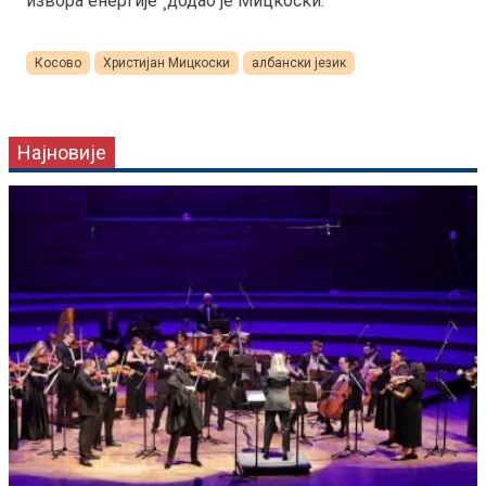
извора енергије"¸додао је Мицкоски.
Косово
Христијан Мицкоски
албански језик
Најновије