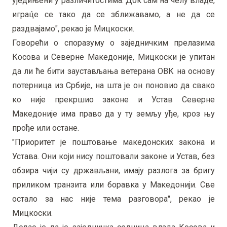
уједињени у различитостима. Док сам на челу владе,
играц́е се тако да се зближавамо, а не да се
раздвајамо", рекао је Мицкоски.
Говорећи о споразуму о заједничким прелазима
Косова и Северне Македоније, Мицкоски је упитан
да ли ће бити заустављања ветерана ОВК на основу
потерница из Србије, на шта је он поновио да свако
ко није прекршио законе и Устав Северне
Македоније има право да у ту земљу уђе, кроз њу
прође или остане.
"Приоритет је поштовање македонских закона и
Устава. Они који нису поштовали законе и Устав, без
обзира чији су држављани, имају разлога за бригу
приликом транзита или боравка у Македонији. Све
остало за нас није тема разговора", рекао је
Мицкоски.