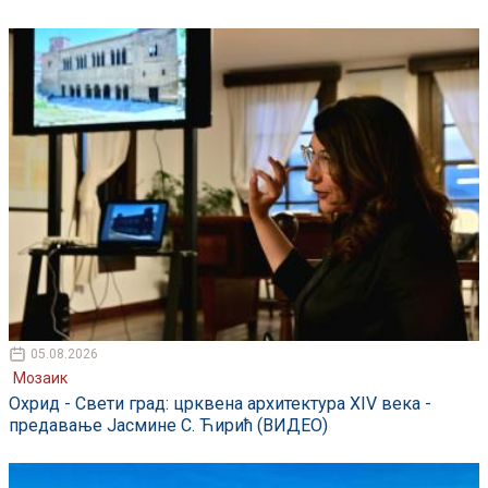
05.08.2026
Мозаик
Охрид - Свети град: црквена архитектура XIV века -
предавање Јасмине С. Ћирић (ВИДЕО)