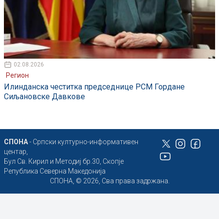
02.08.2026
Регион
Илинданска честитка председнице РСМ Гордане
Сиљановске Давкове
СПОНА
- Српски културно-информативен
центар,
Бул Св. Кирил и Методиј бр.30, Скопје
Република Северна Македонија
СПОНА, © 2026, Сва права задржана.