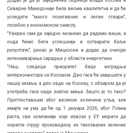
Додао је да је заједничка седница влада Косова и
Северне Македоније била веома квалитетна и да ће
уследити "много позитивних и лепих ствари",
посебно у економском смислу.
"Уверен сам да заједно можемо да радимо више, а
онда ћемо бити успешнији и остварити боље
резултате", рекао је Мицкоски и додао да очекује
интензивирање сарадње у области енергетике.
"Наш следец́и приоритет биц́е изградња
интерконектора са Косовом. Део гаса ће завршити у
нашој земљи, а део овде на Косову, с обзиром да је
употреба гаса овде знатно мања. Зашто је то тако?
Претпостављам због великих количина угља, али
имајте на уму да ће од 1. јануара 2026, због Плана
раста, све компаније које извозе у ЕУ морати да
користе струју произведену из такозваних зелених