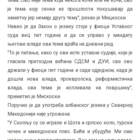
тема. Ово није тема која некога кочи или не кочи, ово
је тема коју сенке из прошлости покушавају да
наметну јер немају другу тему", рекао је Мицкоски.
Навео је да Закон о језику стоји у фиоци Уставног
суда вец́ пет година и да се управо у мандату
његове владе ова тема враћа на дневни ред.
"То је питање, како су ове исте уставне судије, које је
гласала претходна већина СДСМ и ДУИ, све ово
држали у фиоци пет година и сада одједном, када је
дошла нова влада, проевропска, реформистичка
влада, ова тема је испливала на површину",
приметио је Мискоски.
Поручио је да употреба албанског језика у Северној
Македонији није угрожена.
"У Скопљу су се играле и Шота и српско коло, турски
чочек и македонски плес. Биће и убудуће. Ми смо