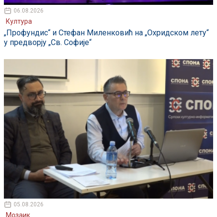
06.08.2026
Култура
„Профундис“ и Стефан Миленковић на „Охридском лету“
у предворју „Св. Софије“
05.08.2026
Мозаик