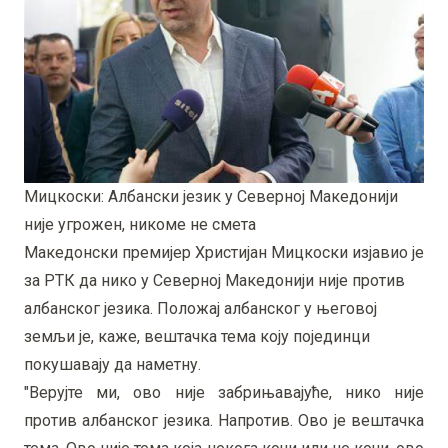
Мицкоски: Албански језик у Северној Македонији
није угрожен, никоме не смета
Македонски премијер Христијан Мицкоски изјавио је
за РТК да нико у Северној Македонији није против
албанског језика. Положај албанског у његовој
земљи је, каже, вештачка тема коју појединци
покушавају да наметну.
"Верујте ми, ово није забрињавајуће, нико није
против албанског језика. Напротив. Ово је вештачка