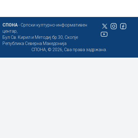
СПОНА
- Српски културно-информативен
центар,
Бул Св. Кирил и Методиј бр.30, Скопје
Република Северна Македонија
СПОНА, © 2026, Сва права задржана.