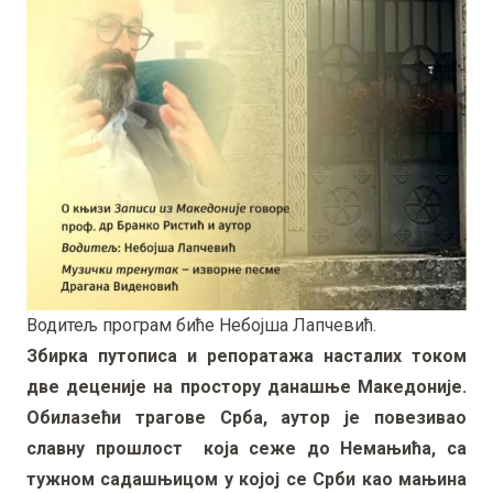
Водитељ програм биће Небојша Лапчевић.
Збирка путописа и репоратажа насталих током
две деценије на простору данашње Македоније.
Обилазећи трагове Срба, аутор је повезивао
славну прошлост која сеже до Немањића, са
тужном садашњицом у којој се Срби као мањина