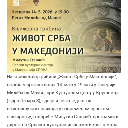
На књижевној трибини „Живот Срба у Македонији“,
најављеној за четвртак 14. маја у 19 сати у Галерији
Милића од Мачве, при Културном центру Крушевца
(Цара Лазара 8), где је и легат једног од
најистакнутијих сликара у савременом српском
сликарству, говориће Милутин Станчић, програмски
директор Српског културно информативног центра