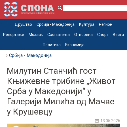
Друштво
Србија - Македонија
Култура
Регион
Репортаже
Мозаик
Саопштења
Отворена
Спорт
Вести
Политика
Економија
Србија - Македонија
Милутин Станчић гост
Књижевне трибине „Живот
Срба у Македонији“ у
Галерији Милића од Мачве
у Крушевцу
13.05.2026