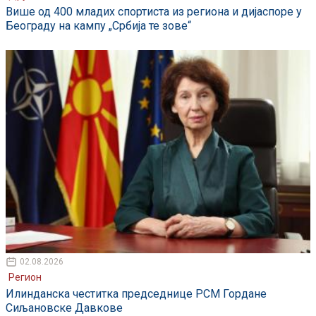
Више од 400 младих спортиста из региона и дијаспоре у
Београду на кампу „Србија те зове“
02.08.2026
Регион
Илинданска честитка председнице РСМ Гордане
Сиљановске Давкове