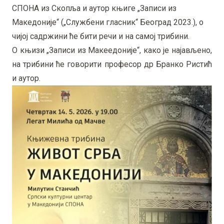
СПОНА из Скопља и аутор књиге „Записи из
Македоније“ („Службени гласник“ Београд 2023.), о
чијој садржини ће бити речи и на самој трибини.
О књизи „Записи из Макеедоније“, како је најављено,
на трибини ће говорити професор др Бранко Ристић
и аутор.