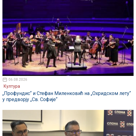
06.08.2026
Култура
„Профундис“ и Стефан Миленковић на „Охридском лету“
у предворју „Св. Софије“