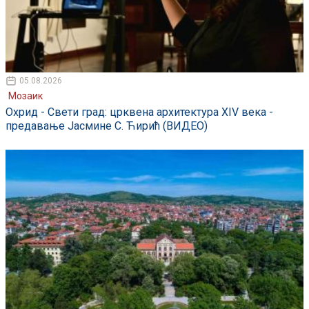
05.08.2026
Мозаик
Охрид - Свети град: црквена архитектура XIV века -
предавање Јасмине С. Ћирић (ВИДЕО)