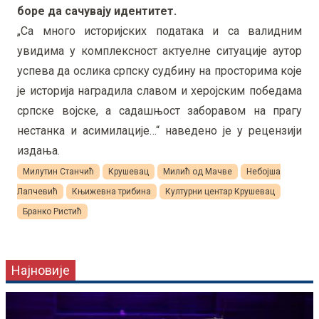
боре да сачувају идентитет.
„Са много историјских података и са валидним
увидима у комплексност актуелне ситуације аутор
успева да ослика српску судбину на просторима које
је историја наградила славом и херојским победама
српске војске, а садашњост заборавом на прагу
нестанка и асимилације…“ наведено је у рецензији
издања.
Милутин Станчић
Крушевац
Милић од Мачве
Небојша
Лапчевић
Књижевна трибина
Културни центар Крушевац
Бранко Ристић
Најновије