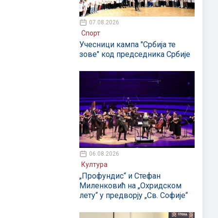
07.08.2026
Спорт
Учесници кампа "Србија те
зове" код председника Србије
06.08.2026
Култура
„Профундис“ и Стефан
Миленковић на „Охридском
лету“ у предворју „Св. Софије“