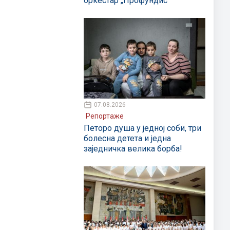
оркестар „Профундис“
07.08.2026
Репортаже
Петоро душа у једној соби, три
болесна детета и једна
заједничка велика борба!