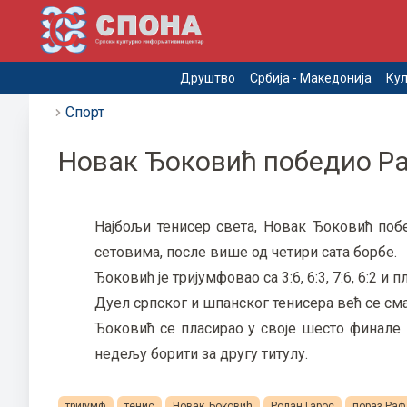
Друштво
Србија - Македонија
Кул
Спорт
Новак Ђоковић победио Ра
Најбољи тенисер света, Новак Ђоковић поб
сетовима, после више од четири сата борбе.
Ђоковић је тријумфовао са 3:6, 6:3, 7:6, 6:2 и 
Дуел српског и шпанског тенисера већ се смат
Ђоковић се пласирао у своје шесто финале Р
недељу борити за другу титулу.
тријумф
тенис
Новак Ђоковић
Ролан Гарос
пораз Ра