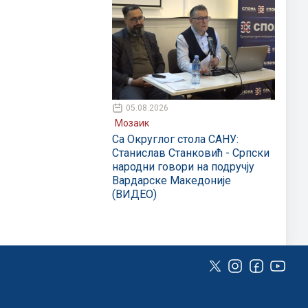
05.08.2026
Мозаик
Са Округлог стола САНУ:
Станислав Станковић - Српски
народни говори на подручју
Вардарске Македоније
(ВИДЕО)