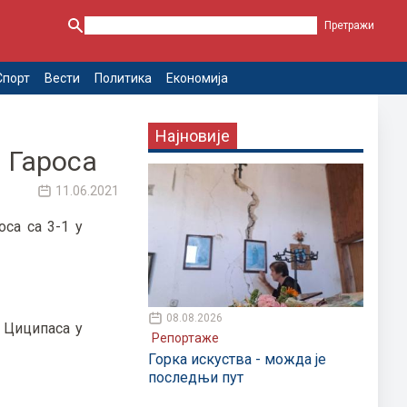
Спорт
Вести
Политика
Економија
Најновије
 Гароса
11.06.2021
са са 3-1 у
08.08.2026
а Циципаса у
Репортаже
Горка искуства - можда је
последњи пут