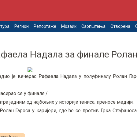
тура
Регион
Репортаже
Мозаик
Саопштења
Отворена
фаела Надала за финале Ролан
едио је вечерас Рафаела Надала у полуфиналу Ролан Гаро
пласирао се у финале./
ра једним од најбољих у историји тениса, преносе медији.
олан Гароса у каријери, где ће се против Грка Стефанос
фаела Надала