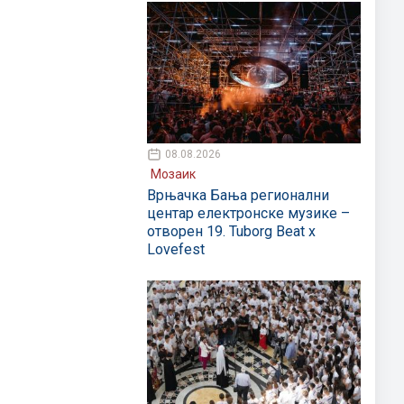
08.08.2026
Мозаик
Врњачка Бања регионални
центар електронске музике –
отворен 19. Tuborg Beat x
Lovefest