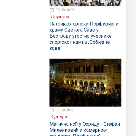
08.08.2026
Друштво
Патријарх српски Порфирије у
храму Светога Саве у
Београду угостио учеснике
спортског кампа „Србија те
зове”
07.08.2026
Култура
Магична ноћ у Охриду - Стефан
Миленковић и камерниот