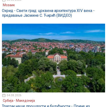
Мозаик
Охрид - Свети град: црквена архитектура XIV века -
предавање Јасмине С. Ћирић (ВИДЕО)
04.08.2026
Србија - Македонија
Трагом наше прошлости и будућности - Приче из