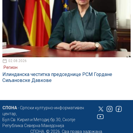
02.08.2026
Регион
Илинданска честитка председнице РСМ Гордане
Сиљановске Давкове
СПОНА
- Српски културно-информативен
центар,
Бул Св. Кирил и Методиј бр.30, Скопје
Република Северна Македонија
СПОНА, © 2026, Сва права задржана.