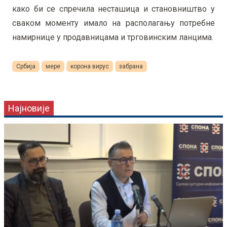
како би се спречила несташица и становништво у
сваком моменту имало на располагању потребне
намирнице у продавницама и трговинским ланцима.
Србија
мере
корона вирус
забрана
Најновије