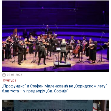
03.08.2026
Култура
„Профундис“ и Стефан Миленковић на „Охридском лету“
6.августа – у предворју „Св. Софије“