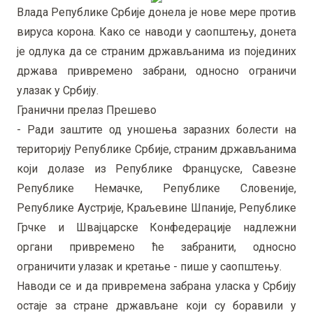
Влада Републике Србије донела је нове мере против
вируса корона. Како се наводи у саопштењу, донета
је одлука да се страним држављанима из појединих
држава привремено забрани, односно ограничи
улазак у Србију.
Гранични прелаз Прешево
- Ради заштите од уношења заразних болести на
територију Републике Србије, страним држављанима
који долазе из Републике Француске, Савезне
Републике Немачке, Републике Словеније,
Републике Аустрије, Краљевине Шпаније, Републике
Грчке и Швајцарске Конфедерације надлежни
органи привремено ће забранити, односно
ограничити улазак и кретање - пише у саопштењу.
Наводи се и да привремена забрана уласка у Србију
остаје за стране држављане који су боравили у