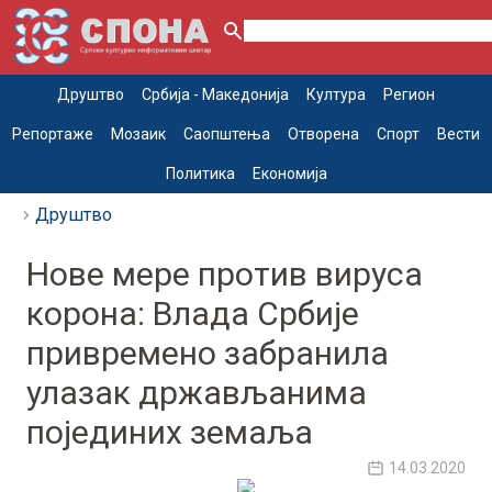
Друштво
Србија - Македонија
Култура
Регион
Репортаже
Мозаик
Саопштења
Отворена
Спорт
Вести
Политика
Економија
Друштво
Нове мере против вируса
корона: Влада Србије
привремено забранила
улазак држављанима
појединих земаља
14.03.2020