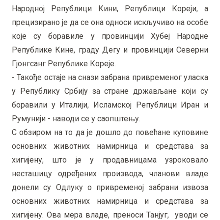
Народној Републици Кини, Републици Кореји, а
прецизирано је да се она односи искључиво на особе
које су боравиле у провинцији Хубеј Народне
Републике Кине, граду Дегу и провинцији Северни
Гјонгсанг Републике Кореје.
- Такође остаје на снази забрана привременог уласка
у Републику Србију за стране држављане који су
боравили у Италији, Исламској Републици Иран и
Румунији - наводи се у саопштењу.
С обзиром на то да је дошло до повећане куповине
основних животних намирница и средстава за
хигијену, што је у продавницама узроковало
несташицу одређених производа, чланови владе
донели су Одлуку о привременој забрани извоза
основних животних намирница и средстава за
хигијену. Ова мера владе, преноси Танјуг, уводи се