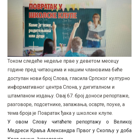
Током следеће недеље прве у деветом месецу
године пред читаоцима и нашим члановима биће
доступан нови број Слова, гласила Српског културно
информативног центра Спона, у дигиталном и
штампаном издању. Овај 67. број доноси репортаже,
разговоре, подсетнике, запажања, осврте, поуке, а
тема броја је Повратак ђака у школске клупе.
У овом Слову читаћете репортажу о Великој
Медреси Краља Александра Првог у Скопљу у доба