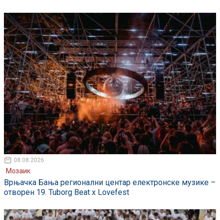
08.08.2026
Мозаик
Врњачка Бања регионални центар електронске музике –
отворен 19. Tuborg Beat x Lovefest