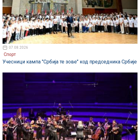
07.08.2026
Спорт
Учесници кампа "Србија те зове" код председника Србије