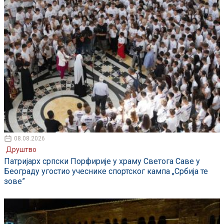
08.08.2026
Друштво
Патријарх српски Порфирије у храму Светога Саве у
Београду угостио учеснике спортског кампа „Србија те
зове”