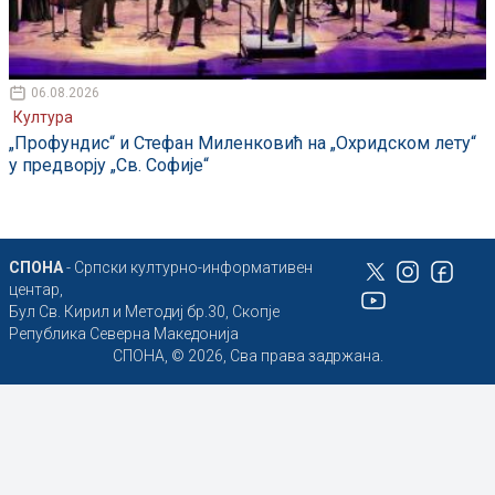
06.08.2026
Култура
„Профундис“ и Стефан Миленковић на „Охридском лету“
у предворју „Св. Софије“
СПОНА
- Српски културно-информативен
центар,
Бул Св. Кирил и Методиј бр.30, Скопје
Република Северна Македонија
СПОНА, © 2026, Сва права задржана.