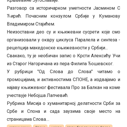
Краљевине Југославије.
Разговор са историчарком уметности Јасмином С
Ћирић. Почасним конзулом Србије у Куманову
Владимиром Стајићем.
Неизоставни део су и књижевни сусрети које смо
организовали у оквру циклуса Паралела и синтеза -
рецепција македонске књижевности у Србији...
Свакако, ту је необичан запис о Крсти Алексићу Учи
из Старог Нагоричана из пера Филипа Ђошевског.
У рубрици "Од Слова до Слова" читамо о
промоцијама, и активностима СПОНЕ, а издвајамо и
најаву књижевног фестивала Про за Балкан на коме
учествује Небојша Лапчевић.
Рубрика Мисија о хуманитарној делатности Срби за
Србе и Спона и сада заузима своје место на
страницама Слова....