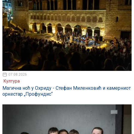
07.08.2026
Култура
Магична ноћ у Охриду - Стефан Миленковић и камерниот
оркестар „Профундис“