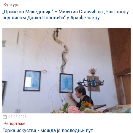
Култура
„Приче из Македоније“ – Милутин Станчић на „Разговору
под липом Данка Поповића“ у Аранђеловцу
08.08.2026
Репортаже
Горка искуства - можда је последњи пут