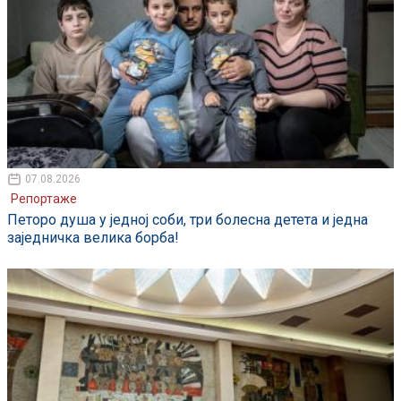
07.08.2026
Репортаже
Петоро душа у једној соби, три болесна детета и једна
заједничка велика борба!