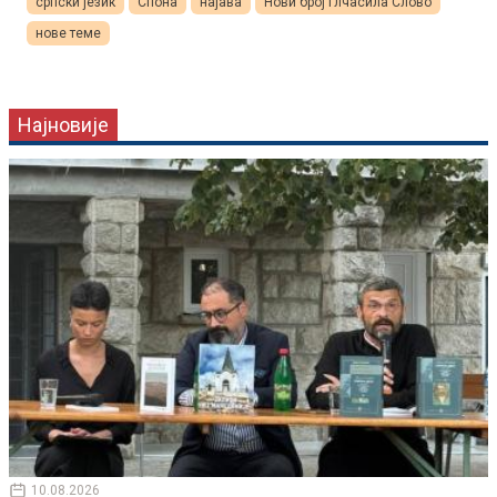
српски језик
Спона
најава
Нови број глчасила Слово
нове теме
Најновије
10.08.2026