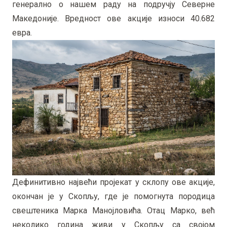
генерално о нашем раду на подручју Северне
Македоније. Вредност ове акције износи 40.682
евра.
Дефинитивно највећи пројекат у склопу ове акције,
окончан је у Скопљу, где је помогнута породица
свештеника Марка Манојловића. Отац Марко, већ
неколико година живи у Скопљу са својом