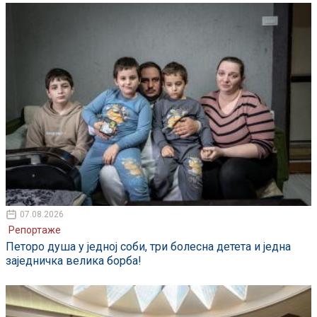
07.08.2026
Репортаже
Петоро душа у једној соби, три болесна детета и једна
заједничка велика борба!