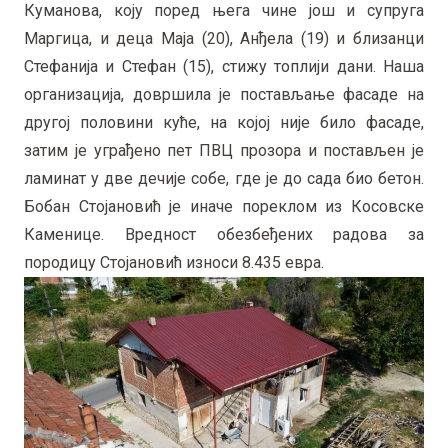
Куманова, коју поред њега чине још и супруга
Маргица, и деца Маја (20), Анђела (19) и близанци
Стефанија и Стефан (15), стижу топлији дани. Наша
организација, довршила је постављање фасаде на
другој половини куће, на којој није било фасаде,
затим је уграђено пет ПВЦ прозора и постављен је
ламинат у две дечије собе, где је до сада био бетон.
Бобан Стојановић је иначе пореклом из Косовске
Каменице. Вредност обезбеђених радова за
породицу Стојановић износи 8.435 евра.