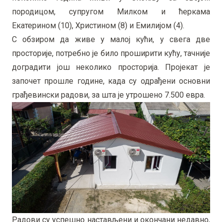
породицом, супругом Милком и ћеркама
Екатерином (10), Христином (8) и Емилијом (4).
С обзиром да живе у малој кући, у свега две
просторије, потребно је било проширити кућу, тачније
доградити још неколико просторија. Пројекат је
започет прошле године, када су одрађени основни
грађевински радови, за шта је утрошено 7.500 евра.
Радови су успешно настављени и окончани недавно,