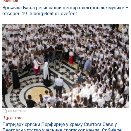
Мозаик
Врњачка Бања регионални центар електронске музике –
отворен 19. Tuborg Beat x Lovefest
08.08.2026
Друштво
Патријарх српски Порфирије у храму Светога Саве у
Београду угостио учеснике спортског кампа „Србија те