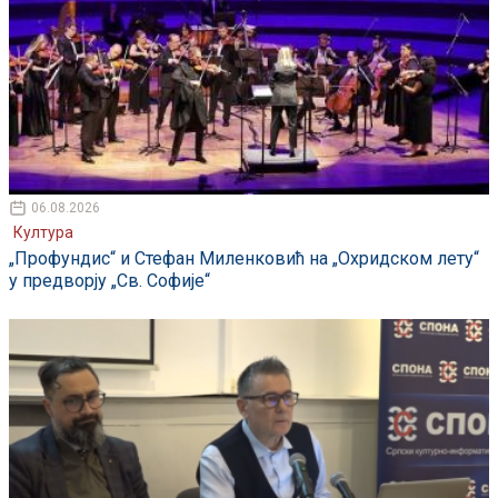
06.08.2026
Култура
„Профундис“ и Стефан Миленковић на „Охридском лету“
у предворју „Св. Софије“