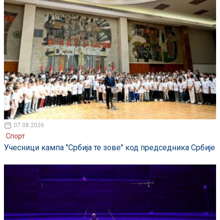
07.08.2026
Спорт
Учесници кампа "Србија те зове" код председника Србије