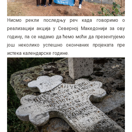
Нисмо рекли последњу реч када говоримо о
реализацији акција у Северној Македонији за ову
годину, па се надамо да ћемо моћи да презентујемо
још неколико успешно окончаних пројеката пре
истека календарске године.