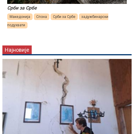
Срби за Србе
Македонија
Спона
Срби за Србе
задужбинарски
подухвати
Најновије