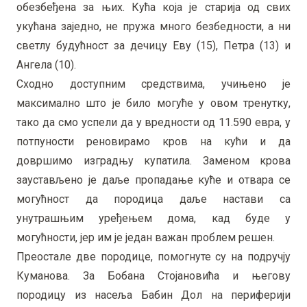
обезбеђена за њих. Кућа која је старија од свих
укућана заједно, не пружа много безбедности, а ни
светлу будућност за дечицу Еву (15), Петра (13) и
Ангела (10).
Сходно доступним средствима, учињено је
максимално што је било могуће у овом тренутку,
тако да смо успели да у вредности од 11.590 евра, у
потпуности реновирамо кров на кући и да
довршимо изградњу купатила. Заменом крова
заустављено је даље пропадање куће и отвара се
могућност да породица даље настави са
унутрашњим уређењем дома, кад буде у
могућности, јер им је један важан проблем решен.
Преостале две породице, помогнуте су на подручју
Куманова. За Бобана Стојановића и његову
породицу из насеља Бабин Дол на периферији