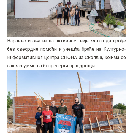
Наравно и ова наша активност није могла да прође
без свесрдне помоћи и учешћа браће из Културно-
информативног центра СПОНА из Скопља, којима се
захваљујемо на безрезервној подршци.