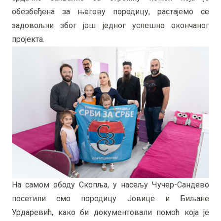
обезбеђена за његову породицу, растајемо се
задовољни због још једног успешно окончаног
пројекта.
На самом ободу Скопља, у насељу Чучер-Сандево
посетили смо породицу Јовице и Биљане
Урдаревић, како би документовали помоћ која је