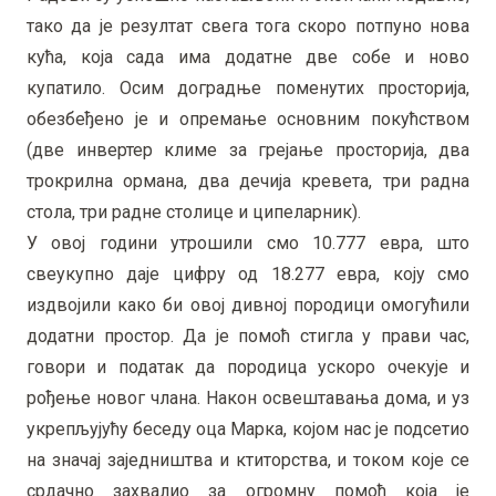
тако да је резултат свега тога скоро потпуно нова
кућа, која сада има додатне две собе и ново
купатило. Осим доградње поменутих просторија,
обезбеђено је и опремање основним покућством
(две инвертер климе за грејање просторија, два
трокрилна ормана, два дечија кревета, три радна
стола, три радне столице и ципеларник).
У овој години утрошили смо 10.777 евра, што
свеукупно даје цифру од 18.277 евра, коју смо
издвојили како би овој дивној породици омогућили
додатни простор. Да је помоћ стигла у прави час,
говори и податак да породица ускоро очекује и
рођење новог члана. Након освештавања дома, и уз
укрепљујућу беседу оца Марка, којом нас је подсетио
на значај заједништва и ктиторства, и током које се
срдачно захвалио за огромну помоћ која је