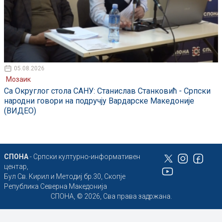
05.08.2026
Мозаик
Са Округлог стола САНУ: Станислав Станковић - Српски
народни говори на подручју Вардарске Македоније
(ВИДЕО)
СПОНА
- Српски културно-информативен
центар,
Бул Св. Кирил и Методиј бр.30, Скопје
Република Северна Македонија
СПОНА, © 2026, Сва права задржана.