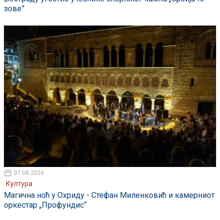
зове”
07.08.2026
Култура
Магична ноћ у Охриду - Стефан Миленковић и камерниот
оркестар „Профундис“