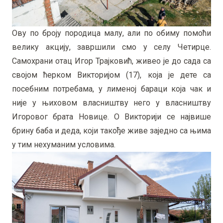
Ову по броју породица малу, али по обиму помоћи
велику акцију, завршили смо у селу Четирце.
Самохрани отац Игор Трајковић, живео је до сада са
својом ћерком Викторијом (17), која је дете са
посебним потребама, у лименој бараци која чак и
није у њиховом власништву него у власништву
Игоровог брата Новице. О Викторији се највише
брину баба и деда, који такође живе заједно са њима
у тим нехуманим условима.