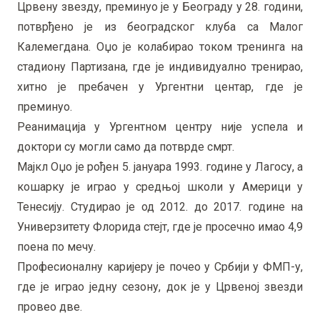
Црвену звезду, преминуо је у Београду у 28. години,
потврђено је из београдског клуба са Малог
Калемегдана. Оџо је колабирао током тренинга на
стадиону Партизана, где је индивидуално тренирао,
хитно је пребачен у Ургентни центар, где је
преминуо.
Реанимација у Ургентном центру није успела и
доктори су могли само да потврде смрт.
Мајкл Оџо је рођен 5. јануара 1993. године у Лагосу, а
кошарку је играо у средњој школи у Америци у
Тенесију. Студирао је од 2012. до 2017. године на
Универзитету Флорида стејт, где је просечно имао 4,9
поена по мечу.
Професионалну каријеру је почео у Србији у ФМП-у,
где је играо једну сезону, док је у Црвеној звезди
провео две.