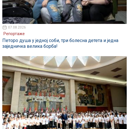
07.08.2026
Репортаже
Петоро душа у једној соби, три болесна детета и једна
заједничка велика борба!