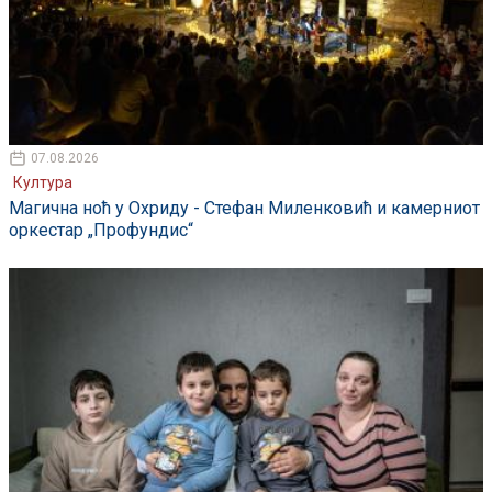
07.08.2026
Култура
Магична ноћ у Охриду - Стефан Миленковић и камерниот
оркестар „Профундис“