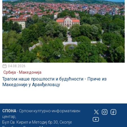
04.08.2026
Србија - Македонија
Трагом наше прошлости и будућности - Приче из
Македоније у Аранђеловцу
СПОНА
- Српски културно-информативен
центар,
Бул Св. Кирил и Методиј бр.30, Скопје