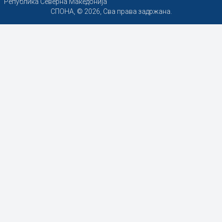
Република Северна Македонија
СПОНА, © 2026, Сва права задржана.