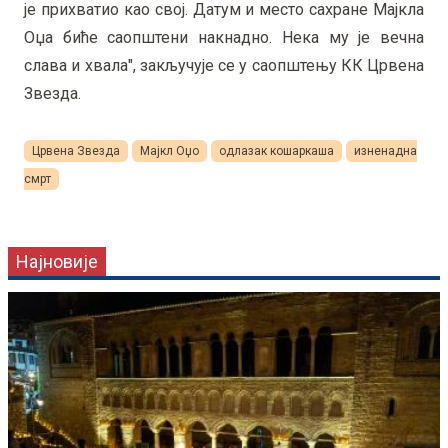
је прихватио као свој. Датум и место сахране Мајкла
Оџа биће саопштени накнадно. Нека му је вечна
слава и хвала", закључује се у саопштењу КК Црвена
Звезда.
Црвена Звезда
Мајкл Оџо
одлазак кошаркаша
изненадна
смрт
Најновије