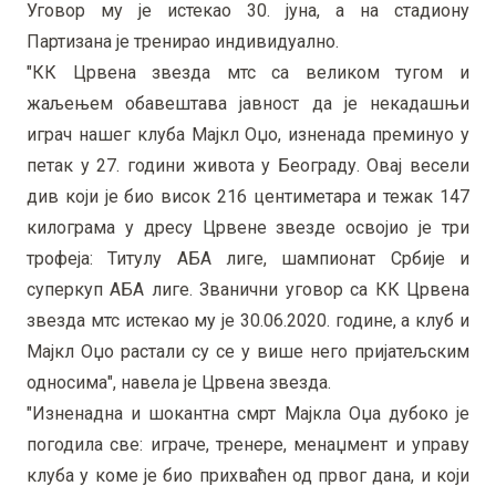
Уговор му је истекао 30. јуна, а на стадиону
Партизана је тренирао индивидуално.
"КК Црвена звезда мтс са великом тугом и
жаљењем обавештава јавност да је некадашњи
играч нашег клуба Мајкл Оџо, изненада преминуо у
петак у 27. години живота у Београду. Овај весели
див који је био висок 216 центиметара и тежак 147
килограма у дресу Црвене звезде освојио је три
трофеја: Титулу АБА лиге, шампионат Србије и
суперкуп АБА лиге. Званични уговор са КК Црвена
звезда мтс истекао му је 30.06.2020. године, а клуб и
Мајкл Оџо растали су се у више него пријатељским
односима", навела је Црвена звезда.
"Изненадна и шокантна смрт Мајкла Оџа дубоко је
погодила све: играче, тренере, менаџмент и управу
клуба у коме је био прихваћен од првог дана, и који