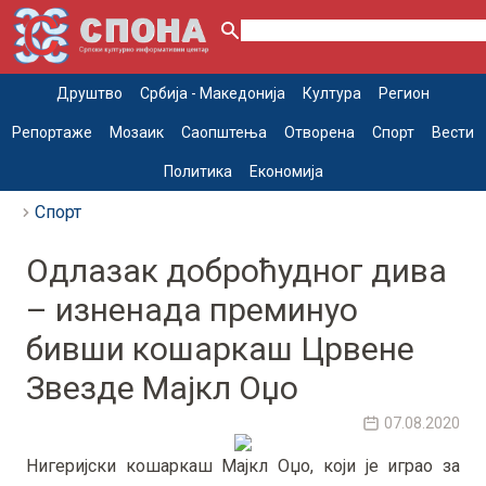
Друштво
Србија - Македонија
Култура
Регион
Репортаже
Мозаик
Саопштења
Отворена
Спорт
Вести
Политика
Економија
Спорт
Одлазак доброћудног дива
– изненада преминуо
бивши кошаркаш Црвене
Звезде Мајкл Оџо
07.08.2020
Нигеријски кошаркаш Мајкл Оџо, који је играо за