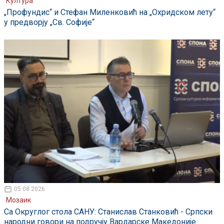
Култура
„Профундис“ и Стефан Миленковић на „Охридском лету“
у предворју „Св. Софије“
05.08.2026
Мозаик
Са Округлог стола САНУ: Станислав Станковић - Српски
народни говори на подручју Вардарске Македоније