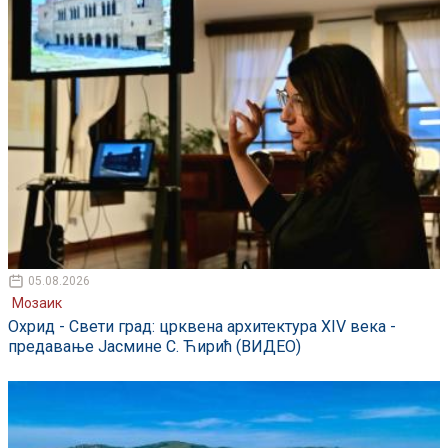
05.08.2026
Мозаик
Охрид - Свети град: црквена архитектура XIV века -
предавање Јасмине С. Ћирић (ВИДЕО)