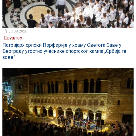
08.08.2026
Друштво
Патријарх српски Порфирије у храму Светога Саве у
Београду угостио учеснике спортског кампа „Србија те
зове”