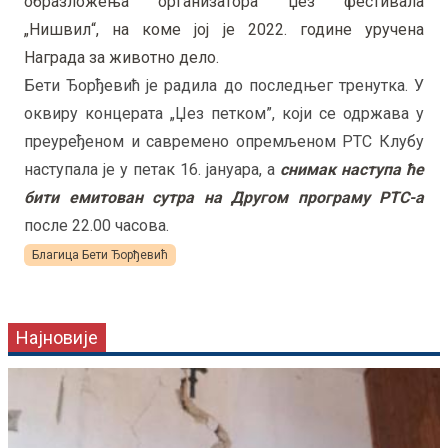
образложења организатора џез фестивала
„Нишвил“, на коме јој је 2022. године уручена
Награда за животно дело.
Бети Ђорђевић је радила до последњег тренутка. У
оквиру концерата „Џез петком”, који се одржава у
преуређеном и савремено опремљеном РТС Клубу
наступала је у петак 16. јануара, а
снимак наступа ће
бити емитован сутра на Другом програму РТС-а
после 22.00 часова.
Благица Бети Ђорђевић
Најновије