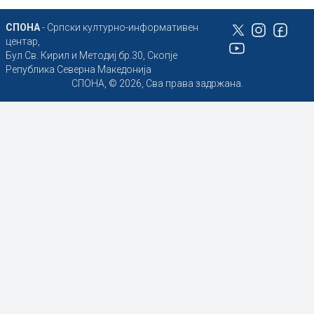
СПОНА
- Српски културно-информативен
центар,
Бул Св. Кирил и Методиј бр.30, Скопје
Република Северна Македонија
СПОНА, © 2026, Сва права задржана.