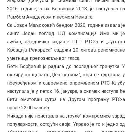
Жарком Данчуом је снимила сингл Нисам знала,
2016. године, а на Беовизији 2018. је наступала са
Рамбом Амадеусом и песмом Нема те.
Са Јован Маљоковић бендом 2020. године издала је
сингл Један поглед. ЦД компилација Име ми је
љубав, заједничко издање ПГП РТС-а и „Југотон
Кроација Рекордса“ садржи 20 хитова реномиране
уметнице препознатљивог гласа.
Бети Ђорђевић је радила до последњег тренутка. У
оквиру концерата „Џез петком”, који се одржава у
преуређеном и савремено опремљеном РТС Клубу
наступала је у петак 16. јануара, а снимак наступа ће
бити емитован сутра на Другом програму РТС-а
после 22.00 часова.
Никада није пристајала на „труле“ компромисе зарад
популарности, остајући своја. Управо је то и једно од