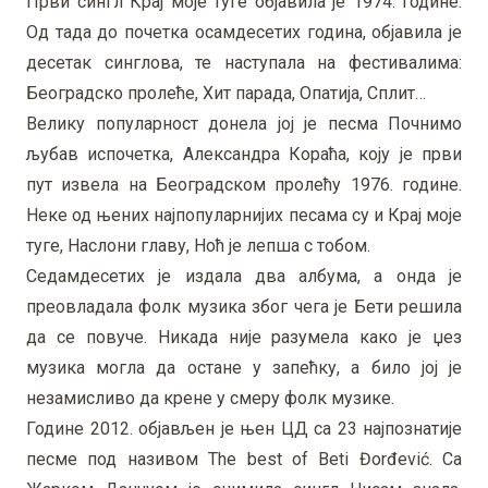
Први сингл Крај моје туге објавила је 1974. године.
Од тада до почетка осамдесетих година, објавила је
десетак синглова, те наступала на фестивалима:
Београдско пролеће, Хит парада, Опатија, Сплит…
Велику популарност донела јој је песма Почнимо
љубав испочетка, Александра Кораћа, коју је први
пут извела на Београдском пролећу 1976. године.
Неке од њених најпопуларнијих песама су и Крај моје
туге, Наслони главу, Ноћ је лепша с тобом.
Седамдесетих је издала два албума, а онда је
преовладала фолк музика због чега је Бети решила
да се повуче. Никада није разумела како је џез
музика могла да остане у запећку, а било јој је
незамисливо да крене у смеру фолк музике.
Године 2012. објављен је њен ЦД са 23 најпознатије
песме под називом The best of Beti Đorđević. Са