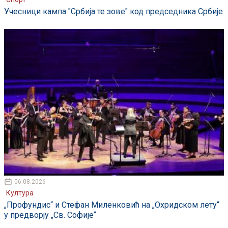
Учесници кампа "Србија те зове" код председника Србије
06.08.2026
Култура
„Профундис“ и Стефан Миленковић на „Охридском лету“
у предворју „Св. Софије“