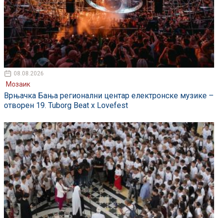
08.08.2026
Мозаик
Врњачка Бања регионални центар електронске музике –
отворен 19. Tuborg Beat x Lovefest