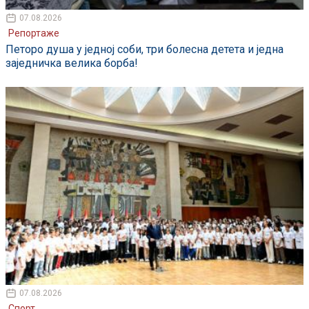
07.08.2026
Репортаже
Петоро душа у једној соби, три болесна детета и једна
заједничка велика борба!
07.08.2026
Спорт