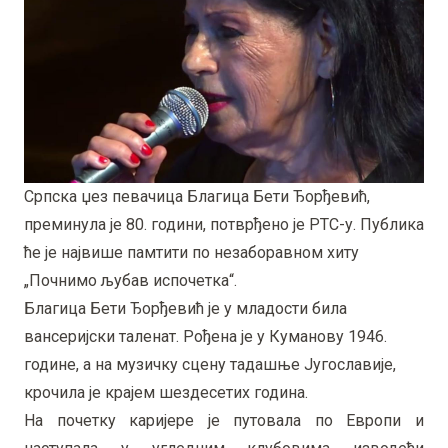
Српска џез певачица Благица Бети Ђорђевић,
преминула је 80. години, потврђено је РТС-у. Публика
ће је највише памтити по незаборавном хиту
„Почнимо љубав испочетка“.
Благица Бети Ђорђевић је у младости била
вансеријски таленат. Рођена је у Куманову 1946.
године, а на музичку сцену тадашње Југославије,
крочила је крајем шездесетих година.
На почетку каријере је путовала по Европи и