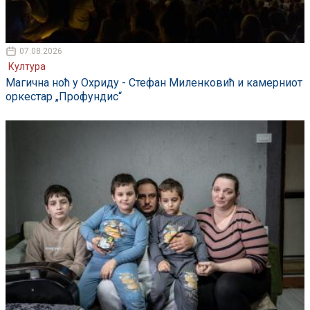
07.08.2026
Култура
Магична ноћ у Охриду - Стефан Миленковић и камерниот
оркестар „Профундис“