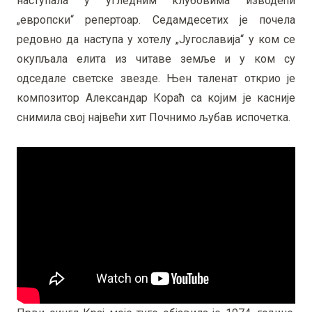
наступала у угледним клубовима изводећи
„европски“ репертоар. Седамдесетих је почела
редовно да наступа у хотелу „Југославија“ у ком се
окупљала елита из читаве земље и у ком су
одседале светске звезде. Њен таленат открио је
композитор Александар Кораћ са којим је касније
снимила свој највећи хит Почнимо љубав испочетка.