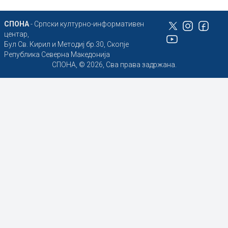
СПОНА
- Српски културно-информативен
центар,
Бул Св. Кирил и Методиј бр.30, Скопје
Република Северна Македонија
СПОНА, © 2026, Сва права задржана.