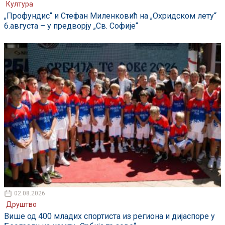
Култура
„Профундис“ и Стефан Миленковић на „Охридском лету“
6.августа – у предворју „Св. Софије“
02.08.2026
Друштво
Више од 400 младих спортиста из региона и дијаспоре у