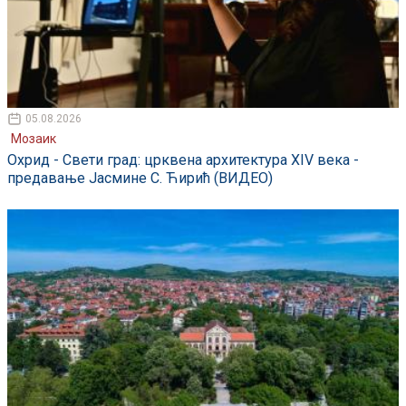
05.08.2026
Мозаик
Охрид - Свети град: црквена архитектура XIV века -
предавање Јасмине С. Ћирић (ВИДЕО)