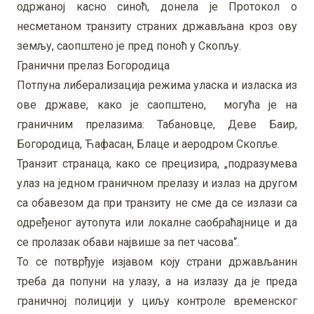
одржаној касно синоћ, донела је Протокол о
несметаном транзиту страних држављана кроз ову
земљу, саопштено је пред поноћ у Скопљу.
Гранични прелаз Богородица
Потпуна либерализација режима уласка и изласка из
ове државе, како је саопштено, могућа је на
граничним прелазима: Табановце, Деве Баир,
Богородица, Ћафасан, Блаце и аеродром Скопље.
Транзит странаца, како се прецизира, „подразумева
улаз на једном граничном прелазу и излаз на другом
са обавезом да при транзиту не сме да се излази са
одређеног аутопута или локалне саобраћајнице и да
се пролазак обави највише за пет часова“.
То се потврђује изјавом коју страни држављанин
треба да попуни на улазу, а на излазу да је преда
граничној полицији у циљу контроле временског