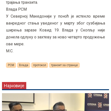
трајања транзита.
Влада РСМ
У Северној Македонији у поноћ је истекло време
ванредног стања уведеног у марту због сузбијања
ширења заразе Ковид 19. Влада у Скопљу није
донела одлуку о захтеву за ново четврто продужење
ове мере.
М.С.
РСМ
Влада
протокол
транзит за странце
Најновије