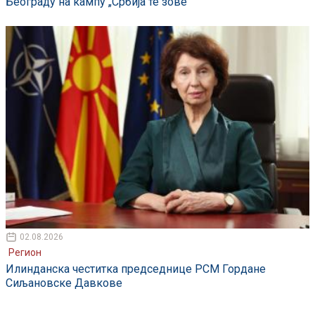
Београду на кампу „Србија те зове“
02.08.2026
Регион
Илинданска честитка председнице РСМ Гордане
Сиљановске Давкове