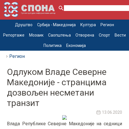
Друштво
Србија - Македонија
Култура
Регион
Репортаже
Мозаик
Саопштења
Отворена
Спорт
Вести
Политика
Економија
Регион
Одлуком Владе Северне
Македоније - странцима
дозвољен несметани
транзит
13.06.2020
Влада Републике Северне Македоније на седници