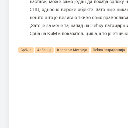
настави, може само један да похађа српску 
СПЦ, односно верске објекте. Зато није ник
нешто што је везивно ткиво свих православац
„Зато је за мене тај напад на Пећку патрија
Срба на КиМ и показатељ циља, а то је етничк
Србија
Албанци
Косово и Метојија
Пећка патријаршија