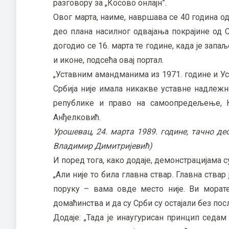
разговору за „Косово онлајн”.
Овог марта, наиме, навршава се 40 година од
део плана насилног одвајања покрајине од С
догодио се 16. марта те године, када је зап
и иконе, подсећа овај портал.
„Уставним амандманима из 1971. године и Уст
Србија није имала никакве уставне надлежно
републике и право на самоопредељење, Ко
Анђелковић.
Урошевац, 24. марта 1989. године, тачно де
Владимир Димитријевић)
И поред тога, како додаје, демонстрацијама 
„Али није то била главна ствар. Главна ств
поруку – вама овде место није. Ви морате
домаћинства и да су Срби су остајали без посл
Додаје: „Тада је инаугурисан принцип седам