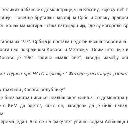
 великих албанских демонстрација на Косову, које су већ т
рбије. Посебно бруталан насртај на Србе и Српску право
аљен конак манастира Пећка патријаршија, где су изгореле 
авом из 1974. Србија је постала недефинисана творевина. 
сти над покрајином Косово и Метохија... Осим што није 
сово је 1981. године имало све”, наводи, између ост
сет година пре НАТО агресије (
Фотодокументација „Полити
су тражили „Косово републику”.
ар је била застрашивaње неалбанског живља. Те демонстрац
 с КиМ да одете”, каже он, наводећи да је било напад
а.
 према један. Ако се на факултет упише седам Албанаца 