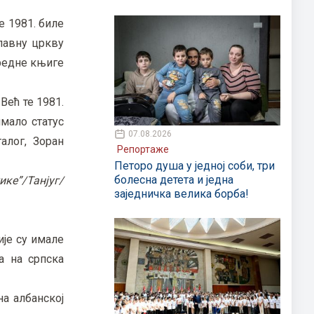
е 1981. биле
славну цркву
вредне књиге
Већ те 1981.
имало статус
07.08.2026
алог, Зоран
Репортаже
Петоро душа у једној соби, три
болесна детета и једна
ке”/Танјуг/
заједничка велика борба!
ије су имале
а на српска
на албанској