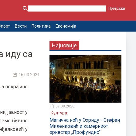
Спорт
Вести
Политика
Економија
Најновије
а иду са
16.03.2021
ња покрајине
07.08.2026
и, јавност у
Култура
Магична ноћ у Охриду - Стефан
 време бивше
Миленковић и камерниот
нђелковић у
оркестар „Профундис“