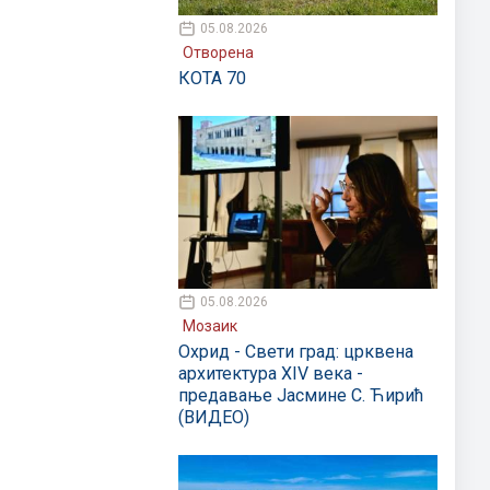
05.08.2026
Отворена
КОТА 70
05.08.2026
Мозаик
Охрид - Свети град: црквена
архитектура XIV века -
предавање Јасмине С. Ћирић
(ВИДЕО)