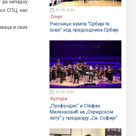
у да нападну
бол СПЦ, као
07.08.2026
Спорт
Учесници кампа "Србија те
аваца и свих
зове" код председника Србије
06.08.2026
Култура
„Профундис“ и Стефан
Миленковић на „Охридском
лету“ у предворју „Св. Софије“