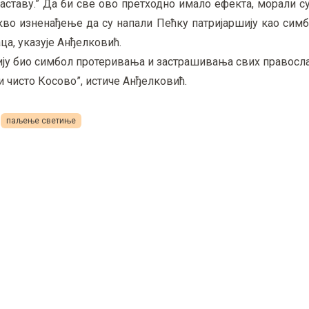
наставу.” Да би све ово претходно имало ефекта, морали с
акво изненађење да су напали Пећку патријаршију као сим
а, указује Анђелковић.
ршију био симбол протеривања и застрашивања свих правосл
и чисто Косово”, истиче Анђелковић.
паљење светиње