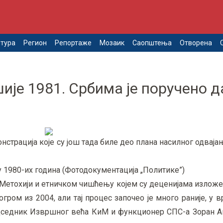
тура
Регион
Репортаже
Мозаик
Саопштења
Отворена
је 1981. Србима је поручено д
страција које су још тада биле део плана насилног одваја
у 1980-их година (Фотодокументација „Политике”)
 Метохији и етничком чишћењу којем су деценијама изложен
огром из 2004, али тај процес започео је много раније, у
едседник Извршног већа КиМ и функционер СПС-а Зоран А