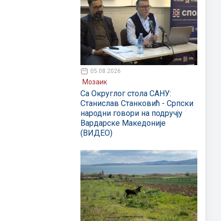
05.08.2026
Мозаик
Са Округлог стола САНУ:
Станислав Станковић - Српски
народни говори на подручју
Вардарске Македоније
(ВИДЕО)