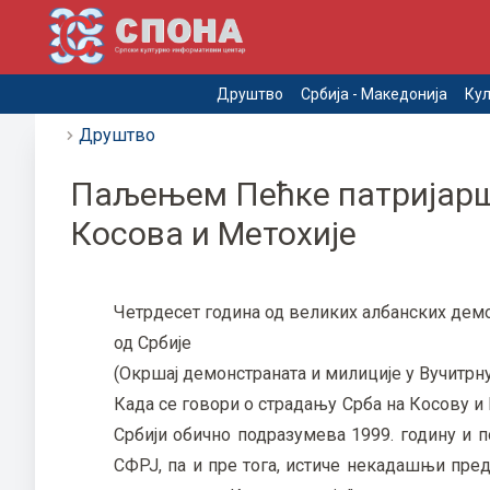
Друштво
Србија - Македонија
Кул
Друштво
Паљењем Пећке патријарши
Косова и Метохије
Четрдесет година од великих албанских демон
од Србије
(Окршај демонстраната и милиције у Вучитрн
Када се говори о страдању Срба на Косову и
Србији обично подразумева 1999. годину и п
СФРЈ, па и пре тога, истиче некадашњи пр