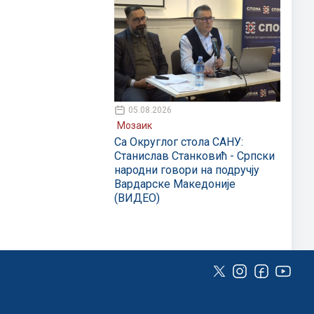
05.08.2026
Мозаик
Са Округлог стола САНУ:
Станислав Станковић - Српски
народни говори на подручју
Вардарске Македоније
(ВИДЕО)