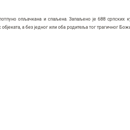
отпуно опљачкана и спаљена. Запаљено је 688 српских ку
бјеката, а без једног или оба родитеља тог трагичног Божи