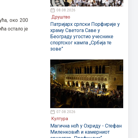
08.08.2026
Друштво
ћа, око 200
Патријарх српски Порфирије у
ћа остало је
храму Светога Саве у
Београду угостио учеснике
спортског кампа „Србија те
зове”
07.08.2026
Култура
Магична ноћ у Охриду - Стефан
Миленковић и камерниот