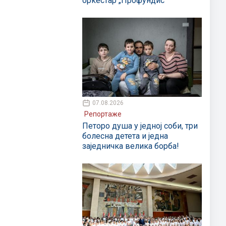
оркестар „Профундис“
07.08.2026
Репортаже
Петоро душа у једној соби, три
болесна детета и једна
заједничка велика борба!