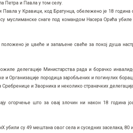
а Петра и Павла у том селу.
 Павла у Кравици, код Братунца, обележено је 18 година
ада су муслиманске снаге под командом Насера Орића убил
 положено је цвеће и запаљене свеће за покој душа наст
оложиле делегације Министарства рада и борачко инвалид
е и Организације породица заробљених и погинулих борац
з Сребренице и Зворника и неколико страначких делегација
ју огорчење што за овај злочин ни након 18 година јо
Х убили су 49 мештана овог села и суседних заселака, 80 и