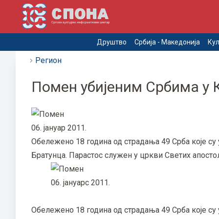
Друштво
Србија - Македонија
Кул
Регион
Помен убијеним Србима у 
06. јануар 2011.
Обележено 18 година од страдања 49 Срба које су
Братунца. Парастос служен у цркви Светих апостол
06. јануарc 2011.
Обележено 18 година од страдања 49 Срба које су