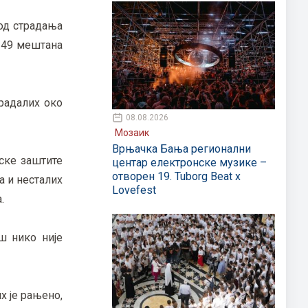
 од страдања
е 49 мештана
радалих око
08.08.2026
Мозаик
Врњачка Бања регионални
ске заштите
центар електронске музике –
отворен 19. Tuborg Beat x
а и несталих
Lovefest
.
ш нико није
х је рањено,