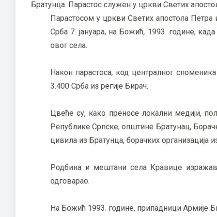
Братунца. Парастос служен у цркви Светих апостол
Парастосом у цркви Светих апостола Петра и
Срба 7. јануара, на Божић, 1993. године, к
овог села.
Након парастоса, код централног споменика
3.400 Срба из регије Бирач.
Цвеће су, како преносе локални медији, п
Републике Српске, општине Братунац, Борачк
цивила из Братунца, борачких организација и
Родбина и мештани села Кравице изражава
одговарао.
На Божић 1993. године, припадници Армије Би