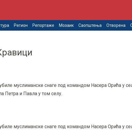
тура
Регион
Репортаже
Мозаик
Саопштења
Отворена
Кравици
 убиле муслиманске снаге под командом Насера Орића у се
а Петра и Павла у том селу.
 убиле муслиманске снаге под командом Насера Орића у се