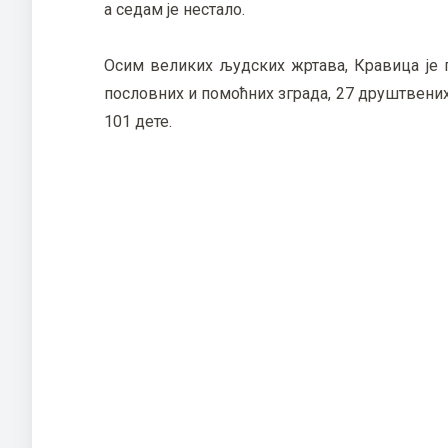
а седам је нестало.
Осим великих људских жртава, Кравица је п
пословних и помоћних зграда, 27 друштвених о
101 дете.