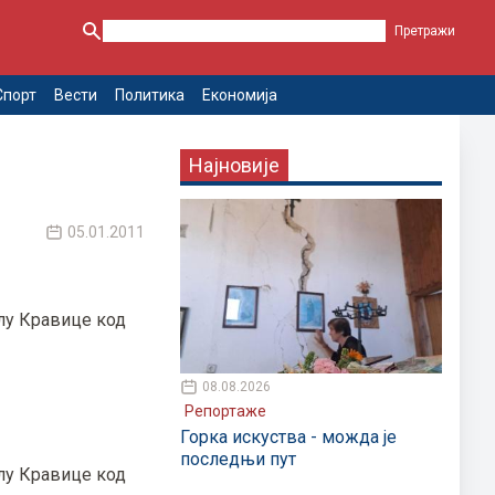
Спорт
Вести
Политика
Економија
Најновије
05.01.2011
лу Кравице код
08.08.2026
Репортаже
Горка искуства - можда је
последњи пут
лу Кравице код