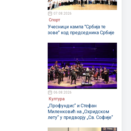
07.08.2026
Спорт
Учесници кампа "Србија те
зове" код председника Србије
06.08.2026
Култура
„Профундис“ и Стефан
Миленковић на „Охридском
лету“ у предворју „Св. Софије“