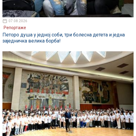
07.08.2026
Репортаже
Петоро душа у једној соби, три болесна детета и једна
заједничка велика борба!