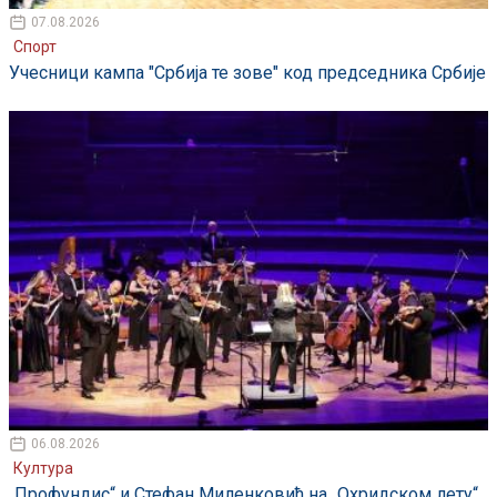
07.08.2026
Спорт
Учесници кампа "Србија те зове" код председника Србије
06.08.2026
Култура
„Профундис“ и Стефан Миленковић на „Охридском лету“