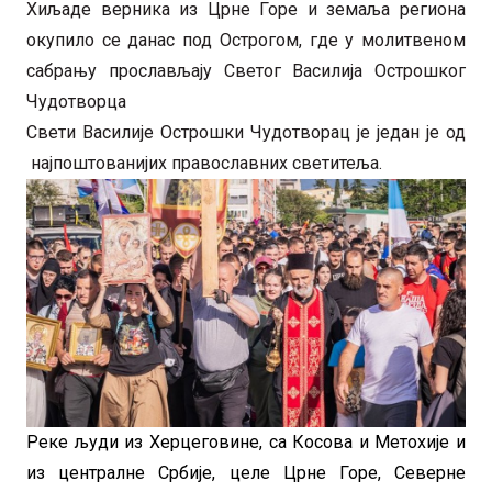
Хиљаде верника из Црне Горе и земаља региона
окупило се данас под Острогом, где у молитвеном
сабрању прослављају Светог Василија Острошког
Чудотворца
Свети Василије Острошки Чудотворац је један је од
најпоштованијих православних светитеља.
Реке људи из Херцеговине, са Косова и Метохије и
из централне Србије, целе Црне Горе, Северне