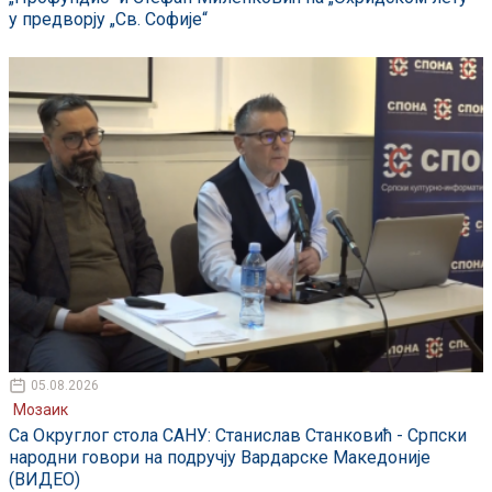
у предворју „Св. Софије“
05.08.2026
Мозаик
Са Округлог стола САНУ: Станислав Станковић - Српски
народни говори на подручју Вардарске Македоније
(ВИДЕО)