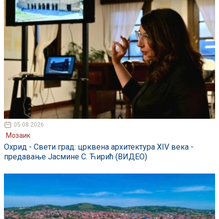
05.08.2026
Мозаик
Охрид - Свети град: црквена архитектура XIV века -
предавање Јасмине С. Ћирић (ВИДЕО)