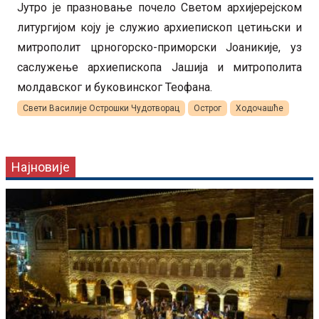
Јутро је празновање почело Светом архијерејском
литургијом коју је служио архиепископ цетињски и
митрополит црногорско-приморски Јоаникије, уз
саслужење архиепископа Јашија и митрополита
молдавског и буковинског Теофана.
Свети Василије Острошки Чудотворац
Острог
Ходочашће
Најновије