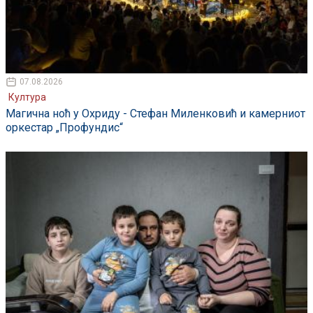
07.08.2026
Култура
Магична ноћ у Охриду - Стефан Миленковић и камерниот
оркестар „Профундис“