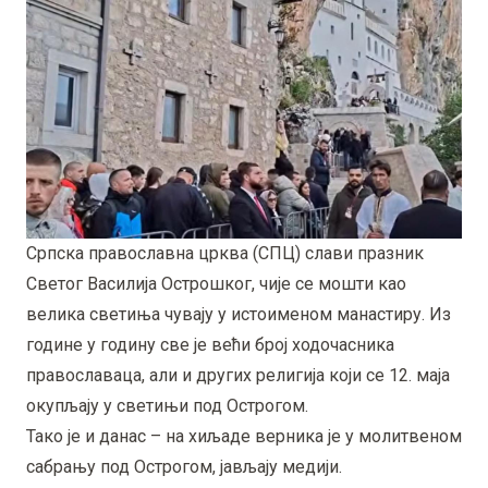
Српска православна црква (СПЦ) слави празник
Светог Василија Острошког, чије се мошти као
велика светиња чувају у истоименом манастиру. Из
године у годину све је већи број ходочасника
православаца, али и других религија који се 12. маја
окупљају у светињи под Острогом.
Тако је и данас – на хиљаде верника је у молитвеном
сабрању под Острогом, јављају медији.