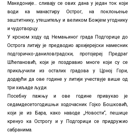
Македоније... сливају се ових дана у један ток који
води ка манастиру Острог, на поклоњење
заштитнику, утешитељу и великом Божјем угоднику
и чудотворцу.
У крсном ходу од Немањиног града Подгорице до
Острога литију је предводио архијерејски намесник
подгоричко-даниловградски, протојереј Предраг
Шћепановић, који је поздравио многе који су се
прикључили из осталих градова у Црној Гори,
додајући да ове године у литији учествује више од
три хиљаде људи.
Посебну пажњу и ове године привукао је
седамдесетогодишњи ходочасник Гојко Бошковић,
који је из Бара, како наводе „Новости“, пешице
кренуо ка Острогу и у Подгорици се придружио
сабранима.