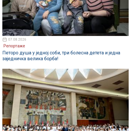
07.08.2026
Репортаже
Петоро душа у једној соби, три болесна детета и једна
заједничка велика борба!