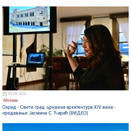
05.08.2026
Мозаик
Охрид - Свети град: црквена архитектура XIV века -
предавање Јасмине С. Ћирић (ВИДЕО)