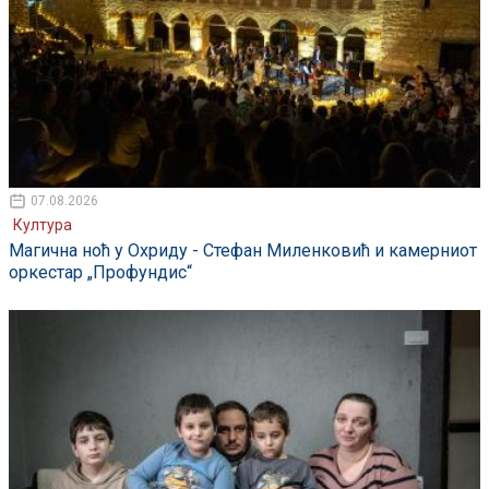
07.08.2026
Култура
Магична ноћ у Охриду - Стефан Миленковић и камерниот
оркестар „Профундис“