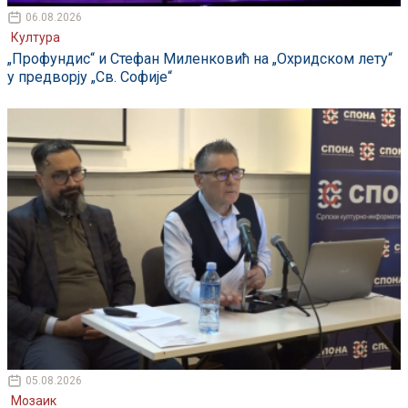
06.08.2026
Култура
„Профундис“ и Стефан Миленковић на „Охридском лету“
у предворју „Св. Софије“
05.08.2026
Мозаик