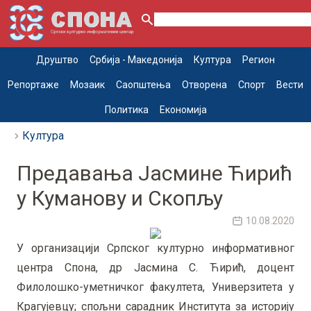
Друштво
Србија - Македонија
Култура
Регион
Репортаже
Мозаик
Саопштења
Отворена
Спорт
Вести
Политика
Економија
Култура
Предавања Јасмине Ћирић
у Куманову и Скопљу
10.08.2020
У организацији Српског културно информативног
центра Спона, др Јасмина С. Ћирић, доцент
Филолошко-уметничког факултета, Универзитета у
Крагујевцу; спољни сарадник Института за историју