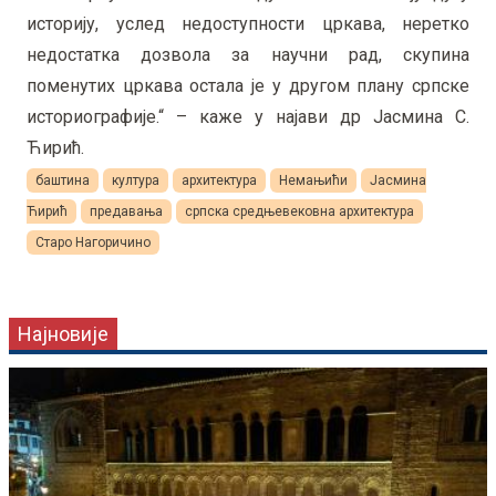
историју, услед недоступности цркава, неретко
недостатка дозвола за научни рад, скупина
поменутих цркава остала је у другом плану српске
историографије.“ – каже у најави др Јасмина С.
Ћирић.
баштина
култура
архитектура
Немањићи
Јасмина
Ћирић
предавања
српска средњевековна архитектура
Старо Нагоричино
Најновије