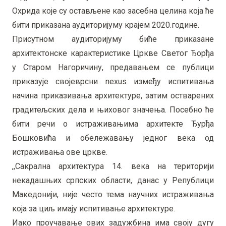
Охрида које су остављене као засебна целина која ће
бити приказана аудиторијуму крајем 2020.године.
Присутном аудиторијуму биће приказане
архитектонске карактеристике Цркве Светог Ђорђа
у Старом Нагоричину, предавањем се публици
приказује својеврсни nexus између испитивања
начина приказивања архитектуре, затим остварених
градитељских дела и њиховог значења. Посебно ће
бити речи о истраживањима архитекте Ђурђа
Бошковића и обележавању једног века од
истраживања ове цркве.
,,Сакрална архитектура 14. века на територији
некадашњих српских области, данас у Републици
Македонији, није често тема научних истраживања
која за циљ имају испитивање архитектуре.
Иако проучавање ових задужбина има своју дугу