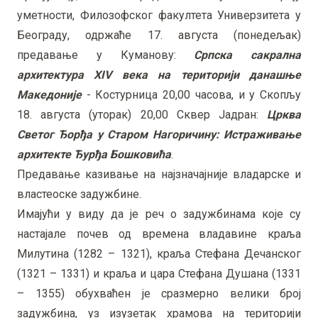
уметности, Филозофског факултета Универзитета у
Београду, одржаће 17. августа (понедељак)
предавање у Куманову:
Српска сакрална
архитектура XIV века на територији данашње
Македоније
- Костурница 20,00 часова, и у Скопљу
18. августа (уторак) 20,00 Сквер Јадран:
Црква
Светог Ђорђа у Старом Нагоричину: Истраживање
архитекте Ђурђа Бошковића
.
Предавање казивање на најзначајније владарске и
властеоске задужбине.
Имајући у виду да је реч о задужбинама које су
настајале почев од времена владавине краља
Милутина (1282 – 1321), краља Стефана Дечанског
(1321 – 1331) и краља и цара Стефана Душана (1331
– 1355) обухваћен је сразмерно велики број
задужбина, уз изузетак храмова на територији