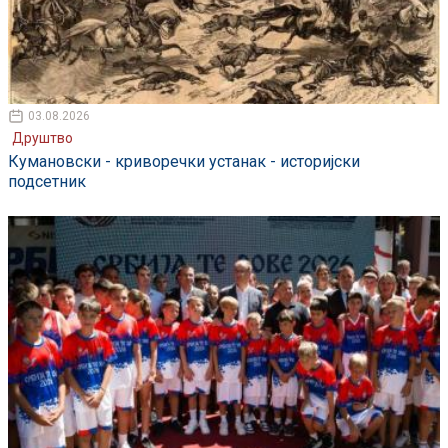
03.08.2026
Друштво
Кумановски - криворечки устанак - историјски
подсетник