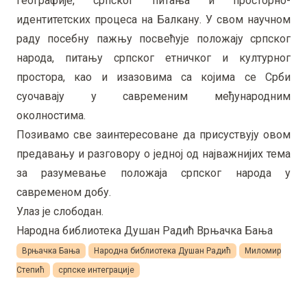
географије, српског питања и просторно-
идентитетских процеса на Балкану. У свом научном
раду посебну пажњу посвећује положају српског
народа, питању српског етничког и културног
простора, као и изазовима са којима се Срби
суочавају у савременим међународним
околностима.
Позивамо све заинтересоване да присуствују овом
предавању и разговору о једној од најважнијих тема
за разумевање положаја српског народа у
савременом добу.
Улаз је слободан.
Народна библиотека Душан Радић Врњачка Бања
Врњачка Бања
Народна библиотека Душан Радић
Миломир
Степић
српске интеграције