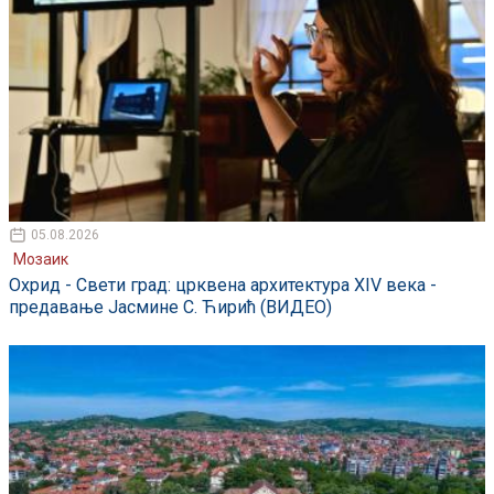
05.08.2026
Мозаик
Охрид - Свети град: црквена архитектура XIV века -
предавање Јасмине С. Ћирић (ВИДЕО)