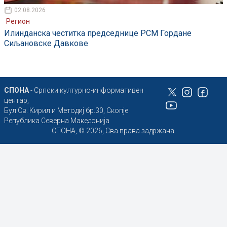
02.08.2026
Регион
Илинданска честитка председнице РСМ Гордане
Сиљановске Давкове
СПОНА
- Српски културно-информативен
центар,
Бул Св. Кирил и Методиј бр.30, Скопје
Република Северна Македонија
СПОНА, © 2026, Сва права задржана.