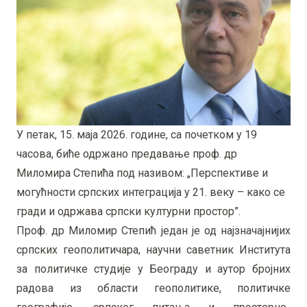
У петак, 15. маја 2026. године, са почетком у 19
часова, биће одржано предавање проф. др
Миломира Степића под називом: „Перспективе и
могућности српских интеграција у 21. веку – како се
гради и одржава српски културни простор”.
Проф. др Миломир Степић један је од најзначајнијих
српских геополитичара, научни саветник Института
за политичке студије у Београду и аутор бројних
радова из области геополитике, политичке