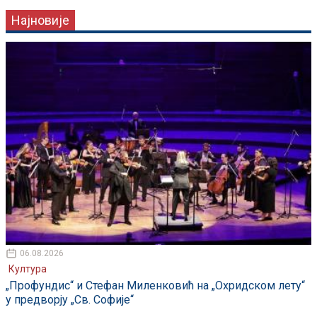
Најновије
06.08.2026
Култура
„Профундис“ и Стефан Миленковић на „Охридском лету“
у предворју „Св. Софије“