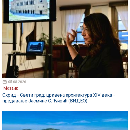
05.08.2026
Мозаик
Охрид - Свети град: црквена архитектура XIV века -
предавање Јасмине С. Ћирић (ВИДЕО)