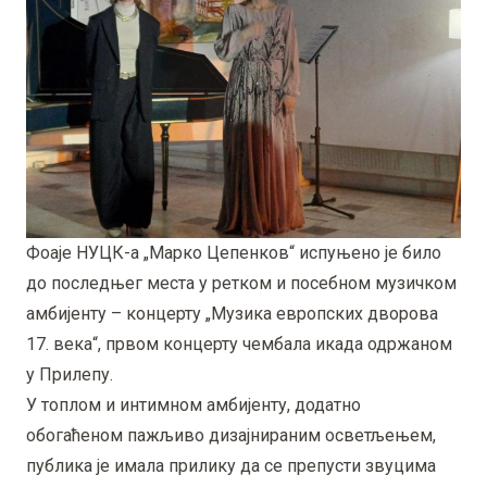
Фоаје НУЦК-а „Марко Цепенков“ испуњено је било
до последњег места у ретком и посебном музичком
амбијенту – концерту „Музика европских дворова
17. века“, првом концерту чембала икада одржаном
у Прилепу.
У топлом и интимном амбијенту, додатно
обогаћеном пажљиво дизајнираним осветљењем,
публика је имала прилику да се препусти звуцима