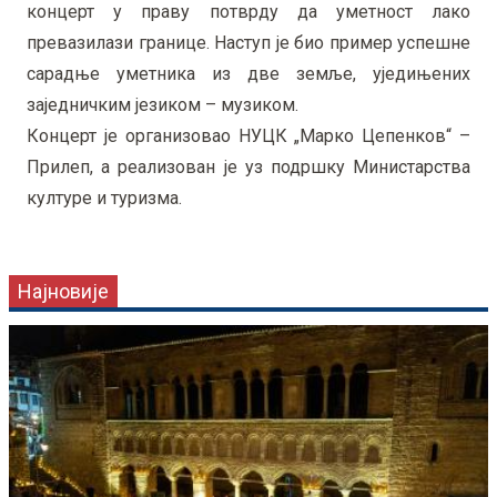
концерт у праву потврду да уметност лако
превазилази границе. Наступ је био пример успешне
сарадње уметника из две земље, уједињених
заједничким језиком – музиком.
Концерт је организовао НУЦК „Марко Цепенков“ –
Прилеп, а реализован је уз подршку Министарства
културе и туризма.
Најновије