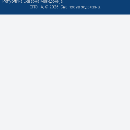
Република Северна Македонија
СПОНА, © 2026, Сва права задржана.