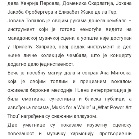
дела Хенрија Персела, Доменика Скарлатија, Јохана
Јакоба Фробергера и Елизабет Жаке де ла Гер.
Јована Топалов је својим рукама донела чембало –
инструмент који је готово немогуће видети на
македонској музичкој сцени, а уопште није доступан
у Прилепу. Заправо, овај редак инструмент је део
њене личне колекције чембала, што је концерту
додатно дало јединственост.
Вече је посебну магију дала и сопран Ана Митоска,
која је својим топлим и прецизним вокалом
оживела барокне мелодије. Њена интерпретација је
била емотивна, сугестивна и блиска публици, а
извођења песама „Music for a While“ и „What Power Art
Thou“ награђена су снажним аплаузом.
Две уметнице су показале изузетну сценску
повезаност и музичку хармонију, претворивши