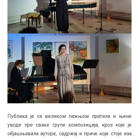
Публика је са великом пажњом пратила и њене
уводе пре сваке групе композиција, кроз које је
објашњавала ауторе, садржај и приче које стоје иза