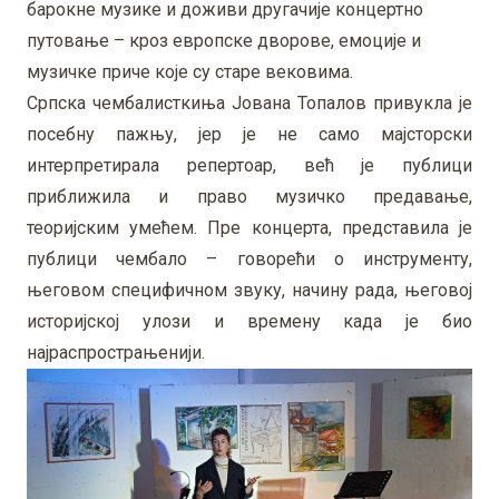
барокне музике и доживи другачије концертно
путовање – кроз европске дворове, емоције и
музичке приче које су старе вековима.
Српска чембалисткиња Јована Топалов привукла је
посебну пажњу, јер је не само мајсторски
интерпретирала репертоар, већ је публици
приближила и право музичко предавање,
теоријским умећем. Пре концерта, представила је
публици чембало – говорећи о инструменту,
његовом специфичном звуку, начину рада, његовој
историјској улози и времену када је био
најраспрострањенији.