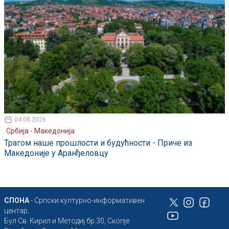
04.08.2026
Србија - Македонија
Трагом наше прошлости и будућности - Приче из
Македоније у Аранђеловцу
СПОНА
- Српски културно-информативен
центар,
Бул Св. Кирил и Методиј бр.30, Скопје