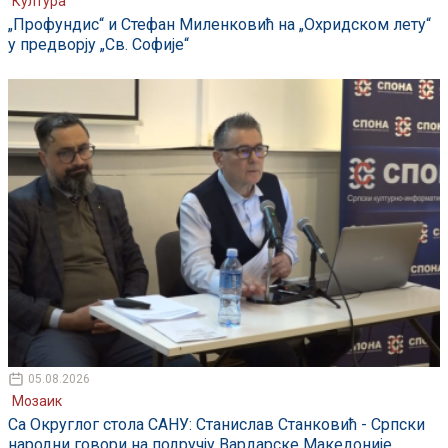
Култура
„Профундис“ и Стефан Миленковић на „Охридском лету“
у предворју „Св. Софије“
05.08.2026
Мозаик
Са Округлог стола САНУ: Станислав Станковић - Српски
народни говори на подручју Вардарске Македоније