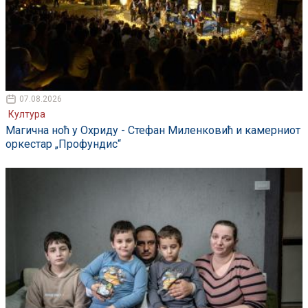
07.08.2026
Култура
Магична ноћ у Охриду - Стефан Миленковић и камерниот
оркестар „Профундис“