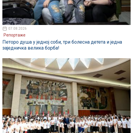
07.08.2026
Репортаже
Петоро душа у једној соби, три болесна детета и једна
заједничка велика борба!