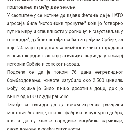
поштовања између две земље.
У саопштењу се истиче да изјава Фетаија да је НАТО
агресија била "историјски тренутак" који је "отворио
пут ка миру и стабилности у региону" и "заустављању
геноцида“, дубоко погађа осећања грађана Србије, за
које 24. март представља симбол великог страдања
и почетак једног од најтрагичнијих периода у новијој
историји Србије и српског народа.
Подсећа се да је током 78 дана непрекидног
бомбардовања, животе изгубило око 2.500 цивила,
међу којима је било више десетина деце, док је
више од 6.000 људи рањено.
Такође се наводи да су током агресије разарани
мостови, болнице, школе, фабрике и културна добра,
као и да су многе породице изгубиле најмилије,
своје домове и осећај сигурности.