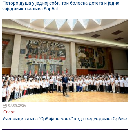
Петоро душа у једној соби, три болесна детета и једна
заједничка велика борба!
07.08.2026
Спорт
Учесници кампа "Србија те зове" код председника Србије