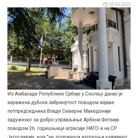
25.03.2025
Из Амбасаде Републике Србије у Скопљу данас је
изражена дубока забринутост поводом изјаве
потпредседника Владе Северне Македоније
задуженог за добро управљање Арбена Фетаија
поводом 26. годишњице агресије НАТО-а на СР
Југославију, која "не доприноси изградњи узајамног