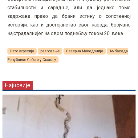
стабилности и сарадње, али да једнако томе
задржава право да брани истину о сопственој
историји, као и достојанство свог народа, бројчано
најстрадалнијег на овом поднебљу током 20. века.
Нато агресија
реаговање
Северна Македонија
Амбасада
Републике Србије у Скопљу
Најновије