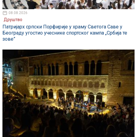
08.08.2026
Друштво
Патријарх српски Порфирије у храму Светога Саве у
Београду угостио учеснике спортског кампа „Србија те
зове”