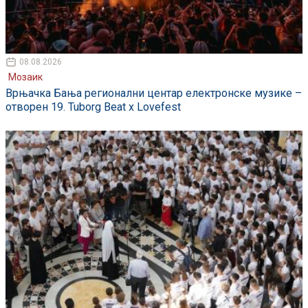
08.08.2026
Мозаик
Врњачка Бања регионални центар електронске музике –
отворен 19. Tuborg Beat x Lovefest