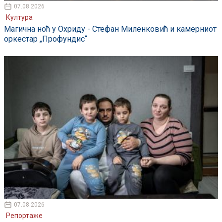
07.08.2026
Култура
Магична ноћ у Охриду - Стефан Миленковић и камерниот
оркестар „Профундис“
07.08.2026
Репортаже