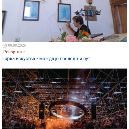
08.08.2026
Репортаже
Горка искуства - можда је последњи пут