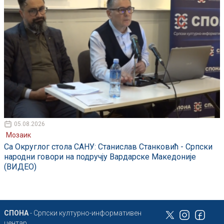
05.08.2026
Мозаик
Са Округлог стола САНУ: Станислав Станковић - Српски
народни говори на подручју Вардарске Македоније
(ВИДЕО)
СПОНА
- Српски културно-информативен
центар,