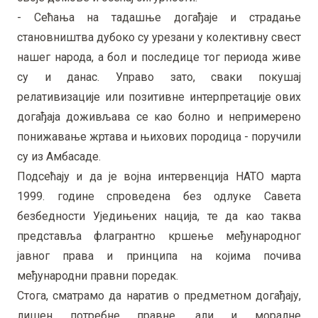
- Сећања на тадашње догађаје и страдање
становништва дубоко су урезани у колективну свест
нашег народа, а бол и последице тог периода живе
су и данас. Управо зато, сваки покушај
релативизације или позитивне интерпретације ових
догађаја доживљава се као болно и непримерено
понижавање жртава и њихових породица - поручили
су из Амбасаде.
Подсећају и да је војна интервенција НАТО марта
1999. године спроведена без одлуке Савета
безбедности Уједињених нација, те да као таква
представља флагрантно кршење међународног
јавног права и принципа на којима почива
међународни правни поредак.
Стога, сматрамо да наратив о предметном догађају,
лишен потребне правне, али и моралне