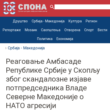
Друштво
Србија - Македонија
Култура
Регион
Репортаже
Мозаик
Саопштења
Отворена
Спорт
Вести
Политика
Економија
Србија - Македонија
Реаговање Амбасаде
Републике Србије у Скопљу
због скандалозне изјаве
потпредседника Владе
Северне Македоније о
НАТО агресији