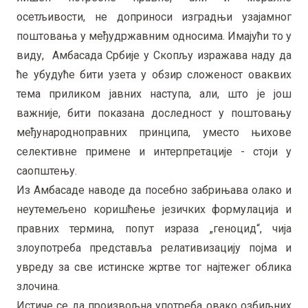
осетљивости, не доприноси изградњи узајамног
поштовања у међудржавним односима. Имајући то у
виду, Амбасада Србије у Скопљу изражава наду да
ће убудуће бити узета у обзир сложеност оваквих
тема приликом јавних наступа, али, што је још
важније, бити показана доследност у поштовању
међународноправних принципа, уместо њихове
селективне примене и интерпретације - стоји у
саопштењу.
Из Амбасаде наводе да посебно забрињава олако и
неутемељено коришћење језичких формулација и
правних термина, попут израза „геноцид“, чија
злоупотреба представља релативизацију појма и
увреду за све истинске жртве тог најтежег облика
злочина.
Истиче се да произвољна употреба овако озбиљних