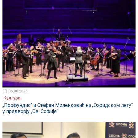
06.08.2026
Култура
„Профундис“ и Стефан Миленковић на „Охридском лету“
у предворју „Св. Софије“