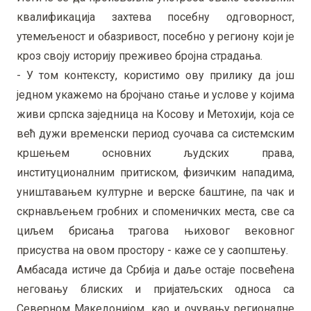
квалификација захтева посебну одговорност,
утемељеност и обазривост, посебно у региону који је
кроз своју историју преживео бројна страдања.
- У том контексту, користимо ову прилику да још
једном укажемо на бројчано стање и услове у којима
живи српска заједница на Косову и Метохији, која се
већ дужи временски период суочава са системским
кршењем основних људских права,
институционалним притиском, физичким нападима,
уништавањем културне и верске баштине, па чак и
скрнављењем гробних и споменичких места, све са
циљем брисања трагова њиховог вековног
присуства на овом простору - каже се у саопштењу.
Амбасада истиче да Србија и даље остаје посвећена
неговању блиских и пријатељских односа са
Северном Македонијом, као и очувању регионалне