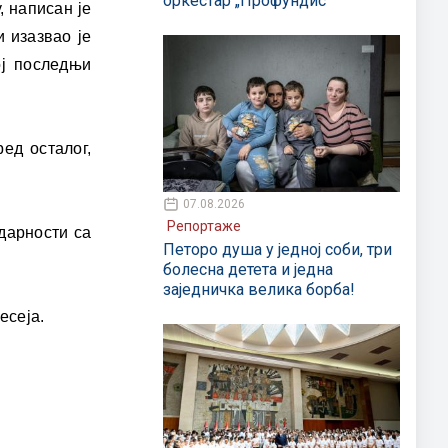
оркестар „Профундис“
, написан је
 изазвао је
ој последњи
ед осталог,
07.08.2026
Репортаже
идарности са
Петоро душа у једној соби, три
болесна детета и једна
заједничка велика борба!
есеја.