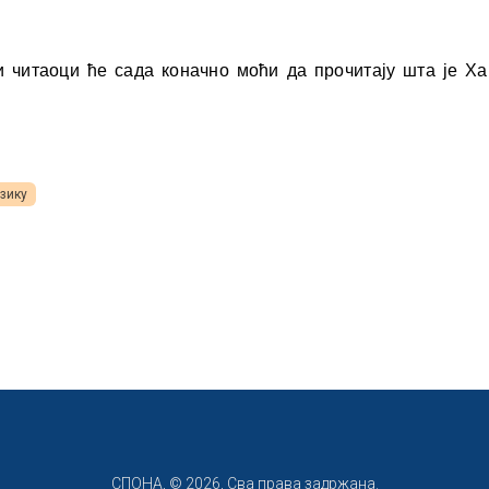
 читаоци ће сада коначно моћи да прочитају шта је Ха
зику
СПОНА, © 2026, Сва права задржана.