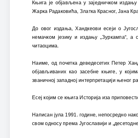
Књига је објављена у заједничком издању
Жарка Радаковића, Златка Красног, Јана Кр
До овог издања, Хандкеови есеји о Југос
немачком језику и издању „Зуркампа“, а
читаоцима.
Наиме, од почетка деведесетих Петер Ханд
објављиваних као засебне књиге, у којим
званичној западној интерпретацији њеног р
Есеј којим се књига Историја иза приповес
Написан јула 1991. године, непосредно нак
свом односу према Југославији и „десетодне