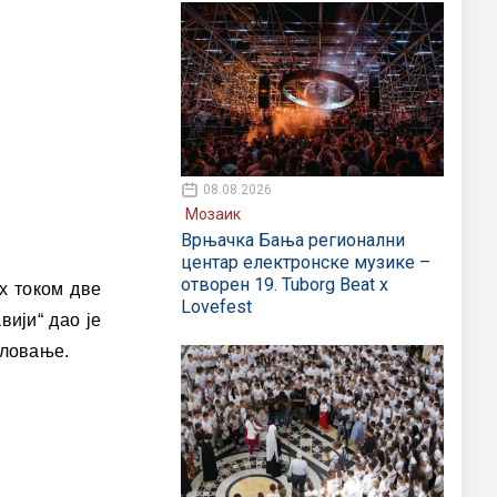
08.08.2026
Мозаик
Врњачка Бања регионални
центар електронске музике –
отворен 19. Tuborg Beat x
х током две
Lovefest
вији“ дао је
еловање.