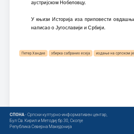
аустријском Нобеловцу.
У књизи Историја иза приповести овдашњи
написао о Југославији и Србији.
Петер.Хандке
збирка сабраних есеја
издање на српском је
СПОНА
- Српски културно-информативен центар,
Бул Св. Кирил и Методиј бр.30, Скопје
Република Северна Македонија