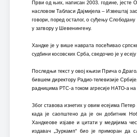
Први од њих, написан 2003. године, јесте 
насловом Табласи Дајмијела – Извештај за
говори, поред осталог, о суђењу Слободан
у затвору у Шевенингену.
Хандке је у више наврата посећивао српске
судбини косовских Срба, сведочио је у есеју
Последњи текст у овој књизи Прича о Драго
бившем директору Радио-телевизије Србије, 
радницима РТС-а током агресије НАТО-а на 
Због ставова изнетих у овим есејима Петер
када је саопштено да је он добитник Но
Хандкеове изјаве и цитати у медијима ч
издавач „Зуркамп“ био је приморан да с