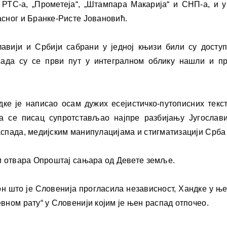
 РТС-а, „Прометеја“, „Штампара Макарија“ и СНП-а, и 
асног и Бранке-Ристе Јовановић.
лавији и Србији сабрани у једној књизи били су досту
 сада су се први пут у интегралном облику нашли и п
ке је написао осам дужих есејистичко-путописних текст
а се писац супротстављао најпре разбијању Југослави
аспада, медијским манипулацијама и стигматизацији Срба 
ти отвара Опроштај сањара од Девете земље.
он што је Словенија прогласила независност, Хандке у њ
вном рату“ у Словенији којим је њен распад отпочео.