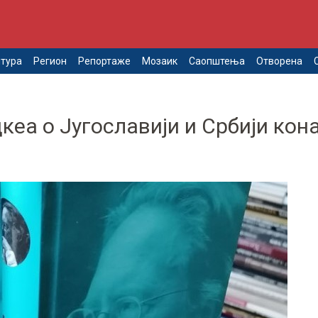
тура
Регион
Репортаже
Мозаик
Саопштења
Отворена
кеа о Југославији и Србији кон