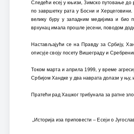
Следећи есеј у књизи, Зимско путовање до 
по завршетку рата у Босни и Херцеговини. 
велику буру у западним медијима и био п
врхунац имала прошле јесени, поводом дод
Настављајући се на Правду за Србију, Хан
описује своју посету Вишеграду и Сребреници
Током марта и априла 1999, у време агреси
Србијом Хандке у два наврата долази у њу, и
Пратећи рад Хашког трибунала за ратне злоч
„Историја иза приповести – Есеји о Југосла