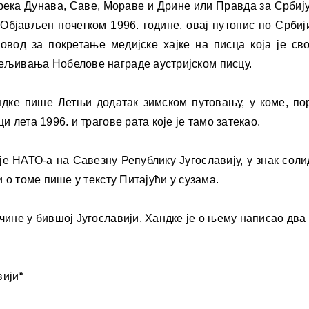
река Дунава, Саве, Мораве и Дрине или Правда за Србију
Објављен почетком 1996. године, овај путопис по Србији
овод за покретање медијске хајке на писца која је св
ељивања Нобелове награде аустријском писцу.
дке пише Летњи додатак зимском путовању, у коме, пор
 лета 1996. и трагове рата које је тамо затекао.
је НАТО-а на Савезну Републику Југославију, у знак сол
 о томе пише у тексту Питајући у сузама.
ине у бившој Југославији, Хандке је о њему написао два 
вији“