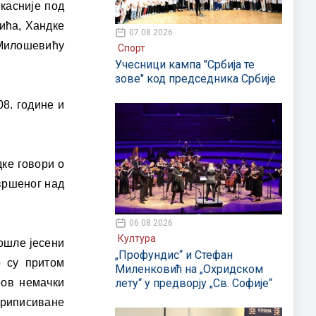
 касније под
ића, Хандке
07.08.2026
 Милошевићу
Спорт
Учесници кампа "Србија те
зове" код председника Србије
08. године и
ке говори о
звршеног над
06.08.2026
Култура
ошле јесени
„Профундис“ и Стефан
о су притом
Миленковић на „Охридском
лету“ у предворју „Св. Софије“
еов немачки
приписиване