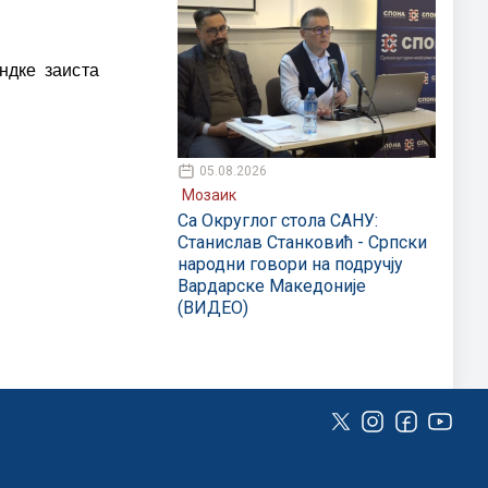
ндке заиста
05.08.2026
Мозаик
Са Округлог стола САНУ:
Станислав Станковић - Српски
народни говори на подручју
Вардарске Македоније
(ВИДЕО)