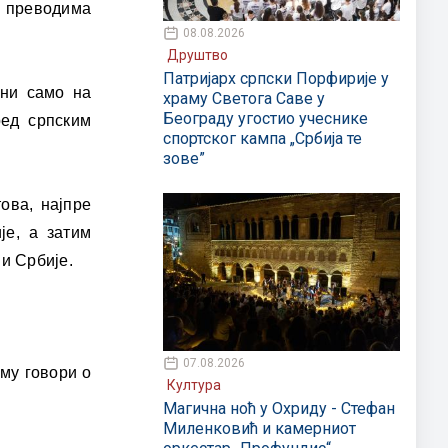
у преводима
08.08.2026
Друштво
Патријарх српски Порфирије у
пни само на
храму Светога Саве у
Београду угостио учеснике
ред српским
спортског кампа „Србија те
зове”
ова, најпре
је, а затим
и Србије.
07.08.2026
ему говори о
Култура
Магична ноћ у Охриду - Стефан
Миленковић и камерниот