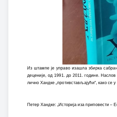
Из штампе је управо изашла збирка сабран
деценије, од 1991. до 2011. године. Наслов
лично Хандке „противстављајући“, како се 
Петер Хандке: „Историја иза приповести – Ес