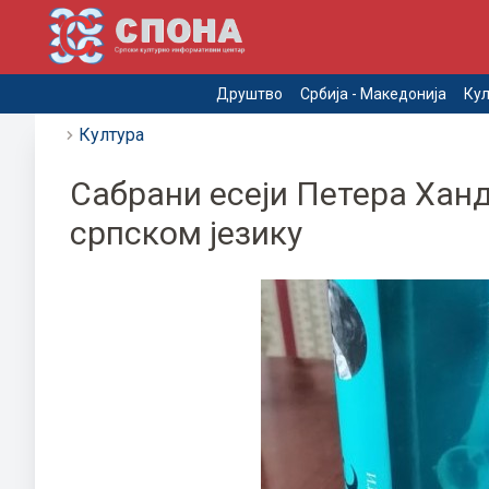
Друштво
Србија - Македонија
Кул
Култура
Сабрани есеји Петера Ханд
српском језику