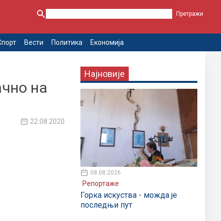
Спорт
Вести
Политика
Економија
Најновије
ачно на
22.08.2020
08.08.2026
Репортаже
Горка искуства - можда је
последњи пут