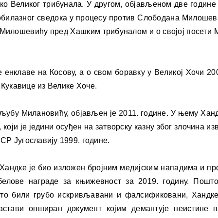
Око Великог трибунала. У другом, објављеном две године
обилазног сведока у процесу против Слободана Милошев
у Милошевићу пред Хашким трибуналом и о својој посети
 енклаве на Косову, а о свом боравку у Великој Хочи 20
 Кукавице из Велике Хоче.
љубу Милановићу, објављен је 2011. године. У њему Ханд
који је једини осуђен на затворску казну због злочина и
СР Југославију 1999. године.
 Хандке је био изложен бројним медијским нападима и пр
белове награде за књижевност за 2019. годину. Пошт
есто били грубо искривљавани и фалсификовани, Хандк
астави опширан документ којим демантује неистине 