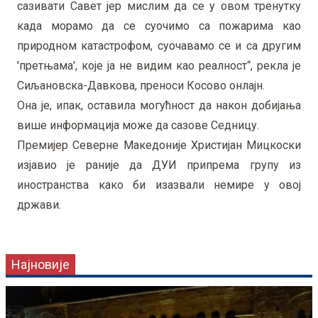
сазивати Савет јер мислим да се у овом тренутку
када морамо да се суочимо са пожарима као
природном катастрофом, суочавамо се и са другим
'претњама', које ја не видим као реалност“, рекла је
Сиљановска-Давкова, преноси Косово онлајн.
Она је, ипак, оставила могућност да након добијања
више информација може да сазове Седницу.
Премијер Северне Македоније Христијан Мицкоски
изјавио је раније да ДУИ припрема групу из
иностранства како би изазвали немире у овој
држави.
Најновије