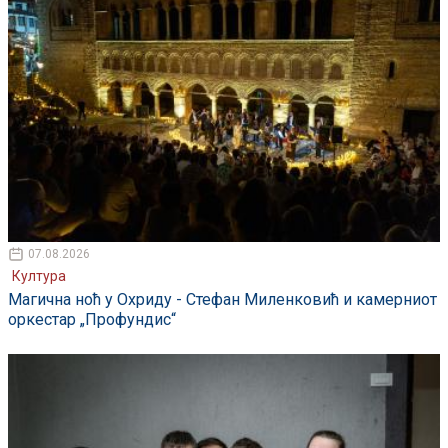
07.08.2026
Култура
Магична ноћ у Охриду - Стефан Миленковић и камерниот
оркестар „Профундис“