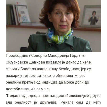
Председница Северне Македоније Гордана
Сиљановска Давкова изјавила је данас да неће
сазвати Савет за националну безбедност, јер су
пожари у тој земљи, како је објаснила, много
реалнија претња од индиција да може доћи до
дестабилизације земље.
"Подаци су једно, а претње дестабилизацијом друго,
али реалност је другачија. Рекала сам да нећу