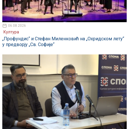
06.08.2026
Култура
„Профундис“ и Стефан Миленковић на „Охридском лету“
у предворју „Св. Софије“