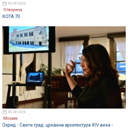
05.08.2026
Отворена
КОТА 70
05.08.2026
Мозаик
Охрид - Свети град: црквена архитектура XIV века -