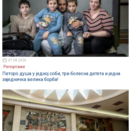
07.08.2026
Репортаже
Петоро душа у једној соби, три болесна детета и једна
заједничка велика борба!