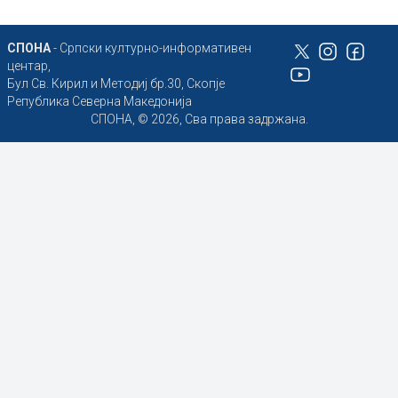
СПОНА
- Српски културно-информативен
центар,
Бул Св. Кирил и Методиј бр.30, Скопје
Република Северна Македонија
СПОНА, © 2026, Сва права задржана.