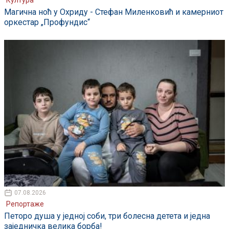
Магична ноћ у Охриду - Стефан Миленковић и камерниот
оркестар „Профундис“
07.08.2026
Репортаже
Петоро душа у једној соби, три болесна детета и једна
заједничка велика борба!