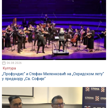
06.08.2026
Култура
„Профундис“ и Стефан Миленковић на „Охридском лету“
у предворју „Св. Софије“