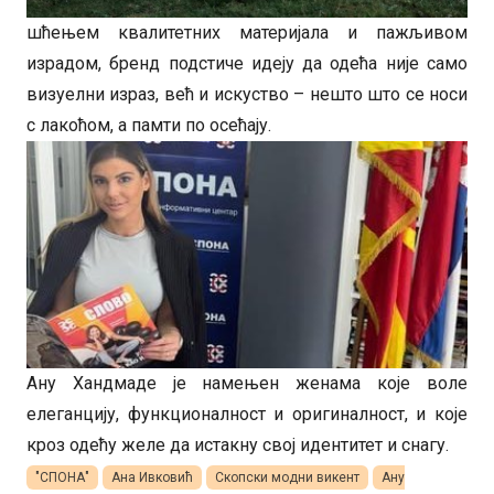
шћењем квалитетних материјала и пажљивом
израдом, бренд подстиче идеју да одећа није само
визуелни израз, већ и искуство – нешто што се носи
с лакоћом, а памти по осећају.
Ану Хандмаде је намењен женама које воле
елеганцију, функционалност и оригиналност, и које
кроз одећу желе да истакну свој идентитет и снагу.
"СПОНА"
Ана Ивковић
Скопски модни викент
Ану