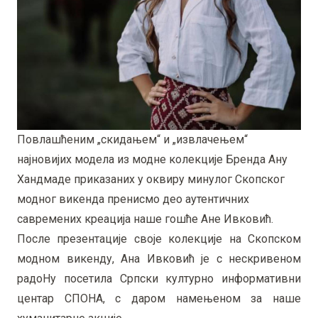
Повлашћеним „скидањем“ и „извлачењем“
најновијих модела из модне колекције Бренда Ану
Хандмаде приказаних у оквиру минулог Скопског
модног викенда пренисмо део аутентичних
савремених креација наше гошће Ане Ивковић.
После презентације своје колекције на Скопском
модном викенду, Ана Ивковић је с нескривеном
радоНу посетила Српски културно информативни
центар СПОНА, с даром намењеном за наше