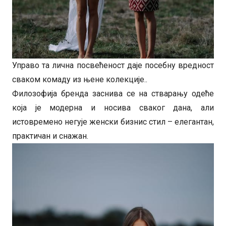
Управо та лична посвећеност даје посебну вредност
сваком комаду из њене колекције..
Филозофија бренда заснива се на стварању одеће
која је модерна и носива сваког дана, али
истовремено негује женски бизнис стил – елегантан,
практичан и снажан.