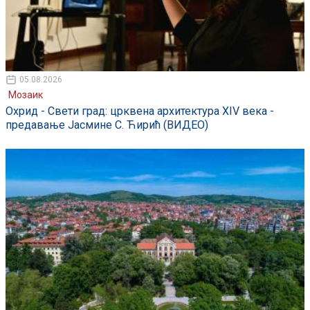
05.08.2026
Мозаик
Охрид - Свети град: црквена архитектура XIV века -
предавање Јасмине С. Ћирић (ВИДЕО)