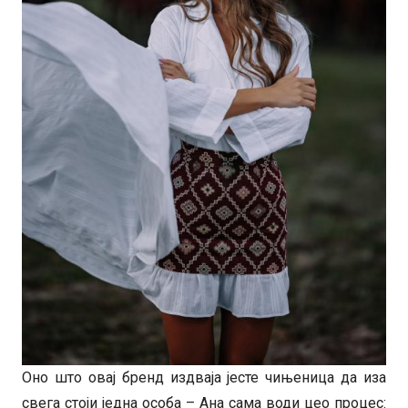
Оно што овај бренд издваја јесте чињеница да иза
свега стоји једна особа – Ана сама води цео процес: