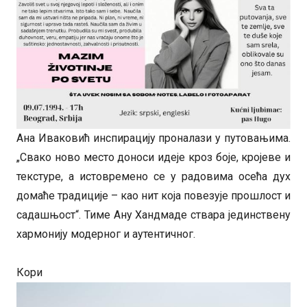
Ана Иваковић инспирацију проналази у путовањима.
„Свако ново место доноси идеје кроз боје, кројеве и
текстуре, а истовремено се у радовима осећа дух
домаће традиције – као нит која повезује прошлост и
садашњост“. Тиме Ану Хандмаде ствара јединствену
хармонију модерног и аутентичног.
Кори