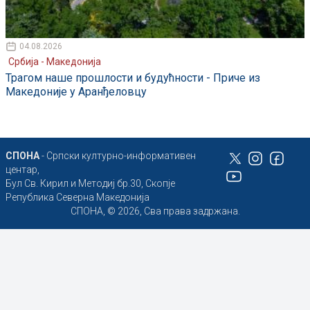
04.08.2026
Србија - Македонија
Трагом наше прошлости и будућности - Приче из
Македоније у Аранђеловцу
СПОНА
- Српски културно-информативен
центар,
Бул Св. Кирил и Методиј бр.30, Скопје
Република Северна Македонија
СПОНА, © 2026, Сва права задржана.