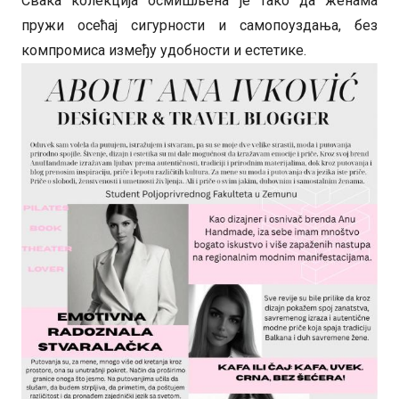
Свака колекција осмишљена је тако да женама
пружи осећај сигурности и самопоуздања, без
компромиса између удобности и естетике.