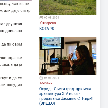
сову, чак и оне
, али да је ствар
05.08.2026
Отворена
ашег друштва
КОТА 70
 баш довољно
а да по овом
чке странке
шка, а да је
гнут и да се
05.08.2026
Мозаик
ости понудио
Охрид - Свети град: црквена
архитектура XIV века -
предавање Јасмине С. Ћирић
(ВИДЕО)