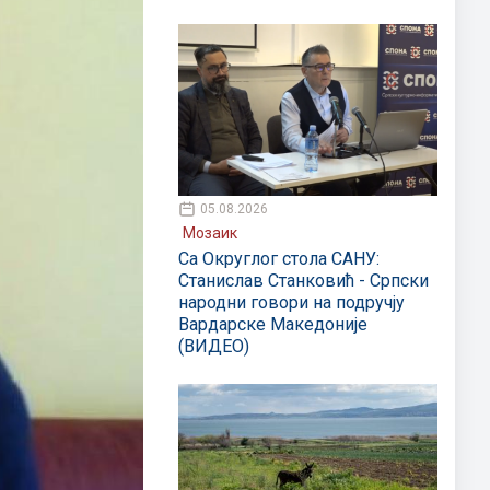
05.08.2026
Мозаик
Са Округлог стола САНУ:
Станислав Станковић - Српски
народни говори на подручју
Вардарске Македоније
(ВИДЕО)