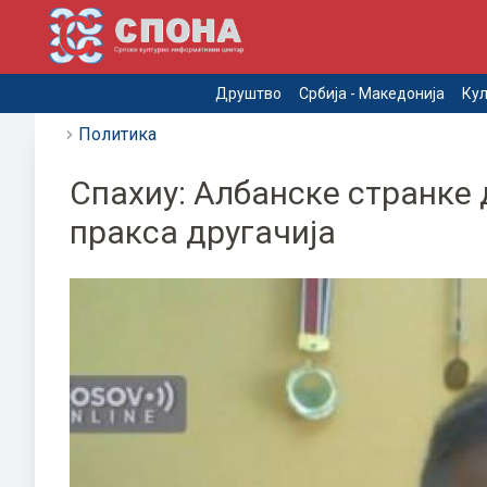
Друштво
Србија - Македонија
Кул
Политика
Спахиу: Албанске странке
пракса другачија