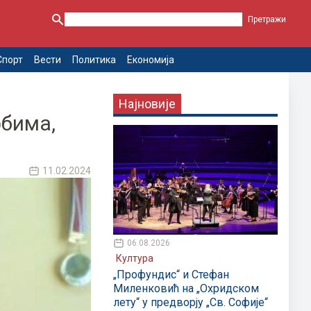
Спорт
Вести
Политика
Економија
Најновије
рбима,
11.02.2024
06.08.2026
Култура
„Профундис“ и Стефан
Миленковић на „Охридском
лету“ у предворју „Св. Софије“