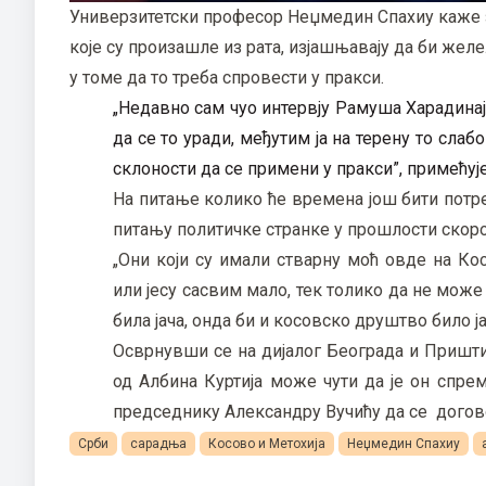
Универзитетски професор Неџмедин Спахиу каже за 
које су произашле из рата, изјашњавају да би желе
у томе да то треба спровести у пракси.
„Недавно сам чуо интервју Рамуша Харадинај
да се то уради, међутим ја на терену то сл
склоности да се примени у пракси”, примећује
На питање колико ће времена још бити потре
питању политичке странке у прошлости скор
„Они који су имали стварну моћ овде на Ко
или јесу сасвим мало, тек толико да не може 
била јача, онда би и косовско друштво било ј
Осврнувши се на дијалог Београда и Приштин
од Албина Куртија може чути да је он спре
председнику Александру Вучићу да се догово
Срби
сарадња
Косово и Метохија
Неџмедин Спахиу