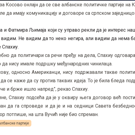
Косово онлајн да се све албанске политичке партије на Ко
ле да имају комуникацију и договоре са српском заједницом
а и Фатмира Љимаја који су управо рекли да је интерес н
або видим. Не видим да то неко негира, али видим да нема
 Спахиу.
бно да политичари са речи пређу на дела, Спахиу одговар
о да нису имале подршку међународних чинилаца.
сову, односно Американци, нису подржавали такве полити
да се каже да су против таквих идеја. То је била бледа подр
аче и брже ишло напред”, рекао Спахиу.
е, Спахиу подсећа да је у оквиру њега договор већ пости
ман да га спроведе и да је и на седници Савета безбедн
р потпише, на шта Вучић није био спреман.
албанске партије