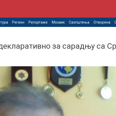
тура
Регион
Репортаже
Мозаик
Саопштења
Отворена
 декларативно за сарадњу са С