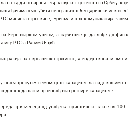
 да потврди отварање евроазијског тржишта за Србију, кој
оизвођачима омогућити неограничен бесцарински извоз воћ
а РТС министар трговине, туризма и телекомуникација Расим
а Евроазијском унијом, а најбитније је да дође до фина
евнику РТС-а Расим Љајић.
х ракија на евроазијско тржиште, а издејствовали смо и
 у овом тренутку немамо још капацитет да задовољимо т
и подстрек да наши произвођачи прошире капацитете.
ривреда три месеца од увођења приштинске таксе од 100 
вра.