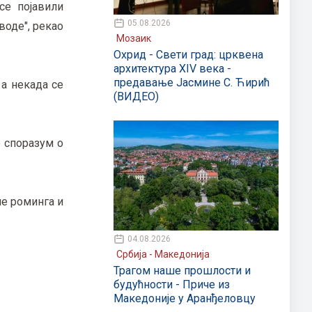
се појавили
05.08.2026
воде", рекао
Мозаик
Охрид - Свети град: црквена
архитектура XIV века -
предавање Јасмине С. Ћирић
 а некада се
(ВИДЕО)
е споразум о
не роминга и
04.08.2026
Србија - Македонија
Трагом наше прошлости и
будућности - Приче из
Македоније у Аранђеловцу