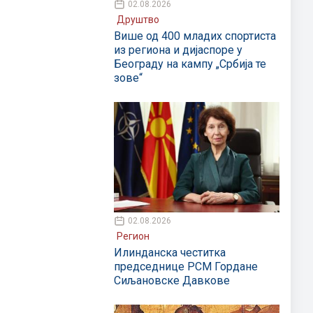
02.08.2026
Друштво
Више од 400 младих спортиста
из региона и дијаспоре у
Београду на кампу „Србија те
зове“
02.08.2026
Регион
Илинданска честитка
председнице РСМ Гордане
Сиљановске Давкове