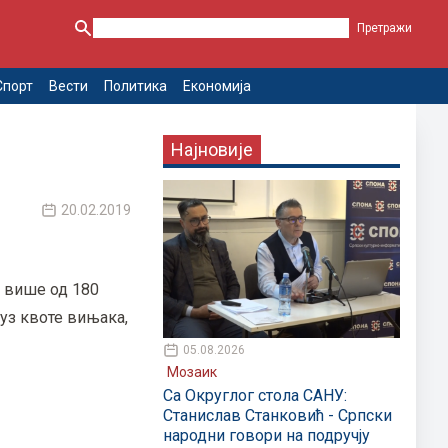
Спорт
Вести
Политика
Економија
Најновије
20.02.2019
и више од 180
уз квоте вињака,
05.08.2026
Мозаик
Са Округлог стола САНУ:
Станислав Станковић - Српски
народни говори на подручју