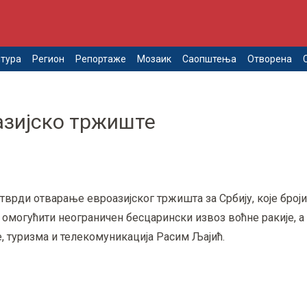
тура
Регион
Репортаже
Мозаик
Саопштења
Отворена
азијско тржиште
тврди отварање евроазијског тржишта за Србију, које број
омогућити неограничен бесцарински извоз воћне ракије, а 
е, туризма и телекомуникација Расим Љајић.