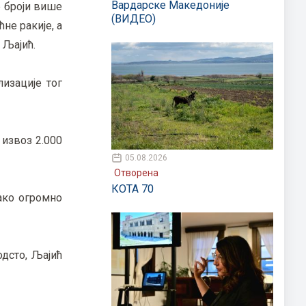
Вардарске Македоније
е броји више
(ВИДЕО)
не ракије, а
 Љајић.
лизације тог
 извоз 2.000
05.08.2026
Отворена
КОТА 70
ако огромно
одсто, Љајић