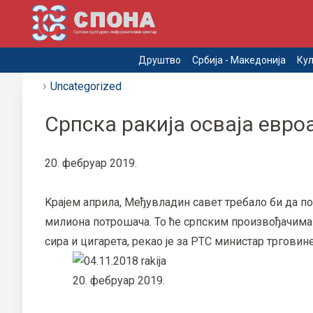
Друштво
Србија - Македонија
Кул
Uncategorized
Српска ракија осваја евро
20. фебруар 2019.
Kрајем априла, Међувладин савет требало би да по
милиона потрошача. То ће српским произвођачима 
сира и цигарета, рекао је за РТС министар трговин
20. фебруар 2019.