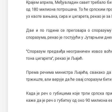
Kрајем априла, Међувладин савет требало би
од 180 милиона потрошача. То ће српским пр
уз квоте вињака, сира и цигарета, рекао је з
Две и по године се преговара о споразуму с
споразума, рекао је гостујући у Јутарњем дн
"Споразум предвиђа неограничен извоз воћни
тона цигарета", рекао је Љајић.
Према речима министра Љајића, свакако да
тржиште, али верује да ће овај споразум бит
Када је реч о губицима које трпи српска п
каже да је реч о губитку од око 90 милиона е