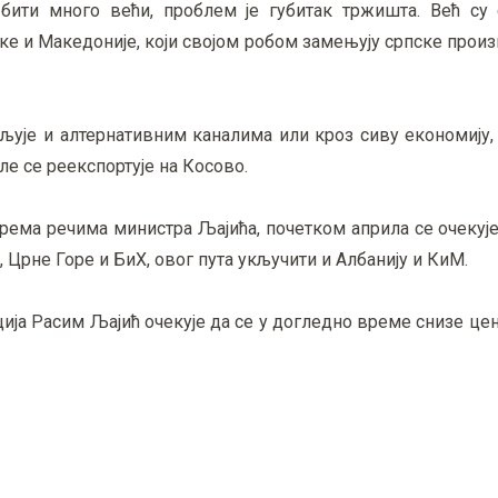
 бити много већи, проблем је губитак тржишта. Већ су 
ке и Македоније, који својом робом замењују српске произ
љује и алтернативним каналима или кроз сиву економију,
е се реекспортује на Косово.
према речима министра Љајића, почетком априла се очекуј
 Црне Горе и БиХ, овог пута укључити и Албанију и КиМ.
ија Расим Љајић очекује да се у догледно време снизе це