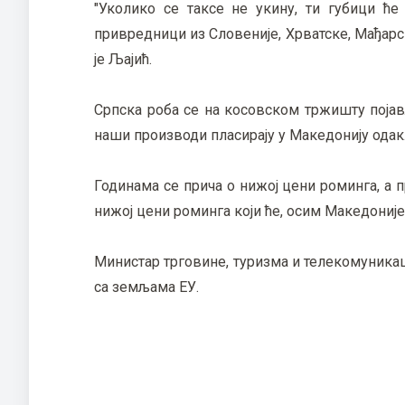
"Уколико се таксе не укину, ти губици ће
привредници из Словеније, Хрватске, Мађарс
је Љајић.
Српска роба се на косовском тржишту појав
наши производи пласирају у Македонију одакл
Годинама се прича о нижој цени роминга, а 
нижој цени роминга који ће, осим Македоније,
Министар трговине, туризма и телекомуникац
са земљама ЕУ.