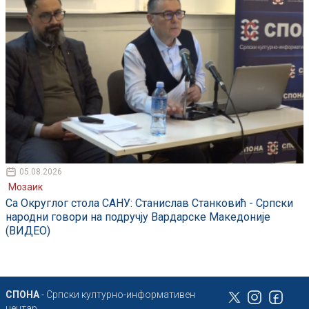
05.08.2026
Мозаик
Са Округлог стола САНУ: Станислав Станковић - Српски
народни говори на подручју Вардарске Македоније
(ВИДЕО)
СПОНА
- Српски културно-информативен
центар,