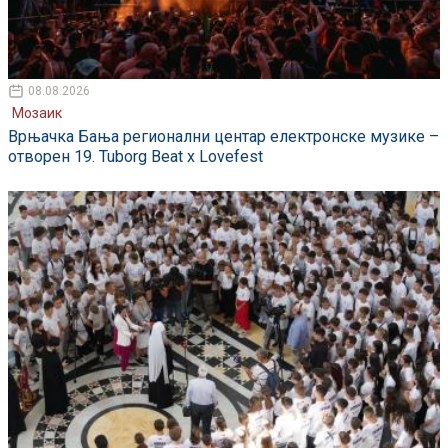
08.08.2026
Мозаик
Врњачка Бања регионални центар електронске музике –
отворен 19. Tuborg Beat x Lovefest