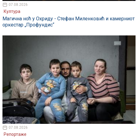
07.08.2026
Култура
Магична ноћ у Охриду - Стефан Миленковић и камерниот
оркестар „Профундис“
07.08.2026
Репортаже