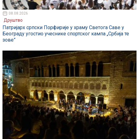
08.08.2026
Друштво
Патријарх српски Порфирије у храму Светога Саве у
Београду угостио учеснике спортског кампа „Србија те
зове”