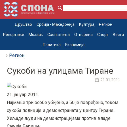
Друштво
Србија - Македонија
Култура
Регион
Репортаже
Мозаик
Саопштења
Отворена
Спорт
Вести
Политика
Економија
Регион
Сукоби на улицама Тиране
21.01.2011
21. јануар 2011.
Најмање три особе убијене, а 50 је повређено, током
сукоба полиције и демонстраната у центру Тиране.
Хиљаде људи на демонстрацијама против владе
Саљија Берише.