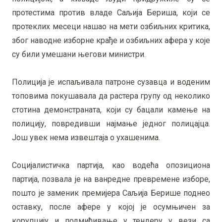
протестима против владе Саљија Бериша, који се
протеклих месеци нашао на мети озбиљних критика,
због наводне изборне крађе и озбиљних афера у које
су били умешани његови министри.
Полиција је испаљивала патроне сузавца и воденим
топовима покушавала да растера групу од неколико
стотина демонстраната, који су бацали камење на
полицију, повредивши најмање једног полицајца.
Још увек нема извештаја о ухашенима.
Социјалистичка партија, као водећа опозициона
партија, позвала је на ванредне превремене изборе,
пошто је заменик премијера Саљија Берише поднео
оставку, после афере у којој је осумњичен за
корупцију и подмићивање у тендеру у вези са