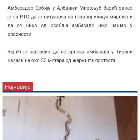
Амбасадор Србије у Албанији Мирољуб Зарић рекао
је за РТС да је ситуација на главној улици мирнија и
да се нико од особља амбасаде није нашао у
опасности.
Зарић је нагласио да се српска амбасада у Тирани
налази на око 50 метара од жаришта протеста.
Најновије