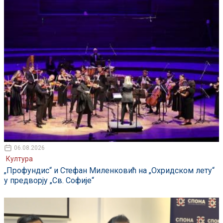
06.08.2026
Култура
„Профундис“ и Стефан Миленковић на „Охридском лету“
у предворју „Св. Софије“