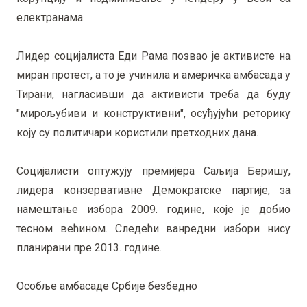
електранама.
Лидер социјалиста Еди Рама позвао је активисте на
миран протест, а то је учинила и америчка амбасада у
Тирани, нагласивши да активисти треба да буду
"мирољубиви и конструктивни", осуђујући реторику
коју су политичари користили претходних дана.
Социјалисти оптужују премијера Саљија Беришу,
лидера конзервативне Демократске партије, за
намештање избора 2009. године, које је добио
тесном већином. Следећи ванредни избори нису
планирани пре 2013. године.
Особље амбасаде Србије безбедно