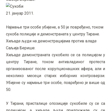
21. јануар 2011.
Најмање три особе убијене, а 50 је повређено, током
сукоба полиције и демонстраната у центру Тиране.
Хиљаде људи на демонстрацијама против владе
Саљија Берише.
Хиљаде демонстраната сукобило се са полицијом у
центру Тиране, током антивладиног протеста
организованог после корупционашких афера, али и
неколико месеци старих изборних контроверзи.
Убијене су најмање три особе, повређено је више од
50.
У Тирани, присталице опозиције сукобиле су се са
полицијом, а хиљаде људи придружиле су се