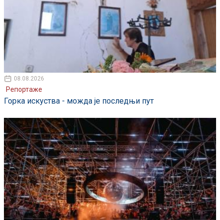
08.08.2026
Репортаже
Горка искуства - можда је последњи пут