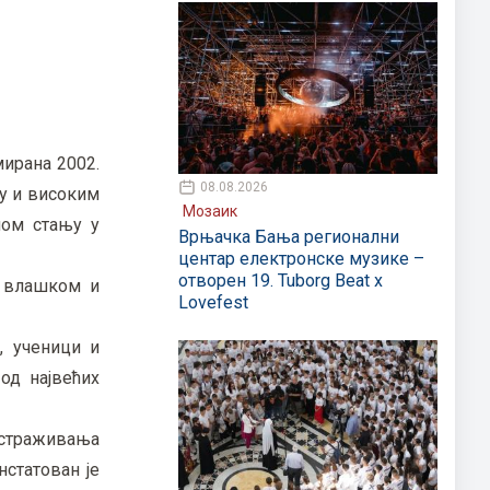
мирана 2002.
08.08.2026
у и високим
Мозаик
ном стању у
Врњачка Бања регионални
центар електронске музике –
отворен 19. Tuborg Beat x
, влашком и
Lovefest
, ученици и
од највећих
истраживања
нстатован је