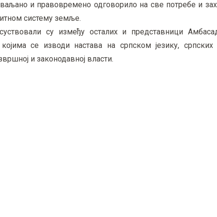
, ваљано и правовремено одговорило на све потребе и зах
питном систему земље.
исуствовали су између осталих и представници Амбаса
којима се изводи настава на српском језику, српских
звршној и законодавној власти.