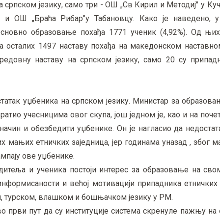
а српском језику, само три - ОШ „Св Кирил и Методиј" у К
у и ОШ „Браћа Рибар"у Табановцу. Како је наведено, 
основно образовање похађа 1771 ученик (4,92%). Од њих
 а осталих 1497 наставу похађа на македонском наставно
е редовну наставу на српском језику, само 20 су припад
остатак уџбеника на српском језику. Министар за образова
ратио учесницима овог скупа, још једном је, као и на поч
начин и обезбедити уџбенике. Он је нагласио да недоста
х мањих етничких заједница, јер годинама уназад , због м
мпају ове уџбенике.
дитеља и ученика постоји интерес за образовање на св
 информисаности и већој мотивацији припадника етничких
, турском, влашком и бошњачком језику у РМ.
 ово први пут да су институције система скренуле пажњу н