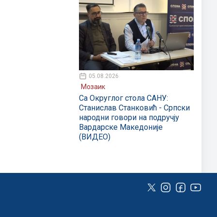
05.08.2026
Мозаик
Са Округлог стола САНУ:
Станислав Станковић - Српски
народни говори на подручју
Вардарске Македоније
(ВИДЕО)