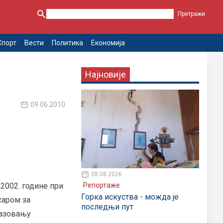
Спорт
Вести
Политика
Економија
Најновије
09.06.2010
08.08.2026
Репортаже
2002. године при
Горка искуства - можда је
саром за
последњи пут
разовању