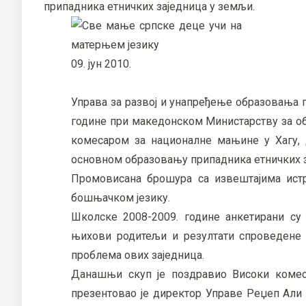
припадника етничких заједница у земљи.
09. јун 2010.
Управа за развој и унапређење образовања 
године при македонском Министарству за об
комесаром за националне мањине у Хагу, 
основном образовању припадника етничких з
Промовисана брошура са извештајима ист
бошњачком језику.
Школске 2008-2009. године анкетирани су 
њихови родитељи и резултати спроведене 
проблема ових заједница.
Данашњи скуп је поздравио Високи комес
презентовао је директор Управе Реџеп Али Ч