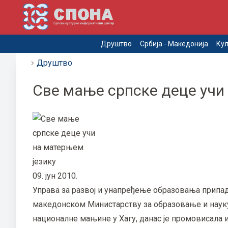
Друштво
Србија - Македонија
Кул
Друштво
Све мање српске деце учи
09. јун 2010.
Управа за развој и унапређење образовања припад
македонском Министарству за образовање и науку
националне мањине у Хагу, данас је промовисала