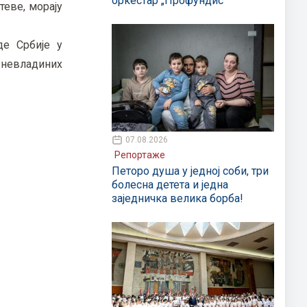
оркестар „Профундис“
теве, морају
де Србије у
 невладиних
07.08.2026
Репортаже
Петоро душа у једној соби, три
болесна детета и једна
заједничка велика борба!