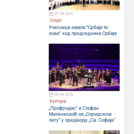
07.08.2026
Спорт
Учесници кампа "Србија те
зове" код председника Србије
06.08.2026
Култура
„Профундис“ и Стефан
Миленковић на „Охридском
лету“ у предворју „Св. Софије“