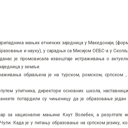
припадника мањих етничких заједница у Македонији, (фор
разовање и науку), у сарадњи са Мисијом ОЕБС-а у Скопљ
данас је промовисала извештаје истраживања о актуел
аједница у земљи.
раживања објављена је на турском, ромском, српском 
путем упитника, директори основних школа, наставници
анкете потврдили су чињеницу да је образовање један 
ар за националне мањине Кнут Волебек, а резултате 
упи. Када је у питању образовање на српском језику, ко