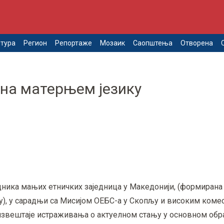
тура
Регион
Репортаже
Мозаик
Саопштења
Отворена
 на матерњем језику
ника мањих етничких заједница у Македонији, (формирана 
), у сарадњи са Мисијом ОЕБС-а у Скопљу и високим коме
 извештаје истраживања о актуелном стању у основном об