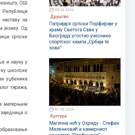
учевишту, ОШ
08.08.2026
у Републици
Друштво
 наставу на
Патријарх српски Порфирије у
м језику. Од
храму Светога Саве у
Београду угостио учеснике
ници српске
спортског кампа „Србија те
зове”
ње и науку у
етку школске
так уџбеника
алог тиража,
ом матерњем
07.08.2026
 заједница о
Култура
Магична ноћ у Охриду - Стефан
Миленковић и камерниот
а образовање