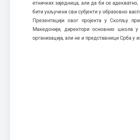
етничких заједница, али да би се адекватно
бити укључени сви субјекти у образовно вас
Презентацији овог пројекта у Скопљу пр
Македонији, директори основних школа у 
организација, али не и представници Срба у и