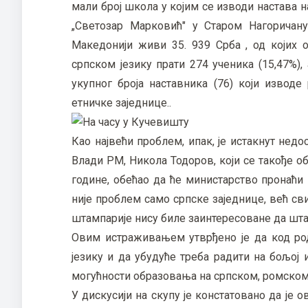
мали број школа у којим се изводи настава н
„Светозар Марковић" у Старом Нагоричан
Македонији живи 35. 939 Срба , од којих 
српском језику прати 274 ученика (15,47%),
укупног броја наставника (76) који извод
етничке заједнице..
Као највећи проблем, ипак, је истакнут нед
Влади РМ, Никола Тодоров, који се такође об
године, обећао да ће министарство пронаћи 
није проблем само српске заједнице, већ сви
штампарије нису биле заинтересоване да шта
Овим истраживањем утврђено је да код ро
језику и да убудуће треба радити на бољој
могућности образовања на српском, ромском
У дискусији на скупу је констатовано да је