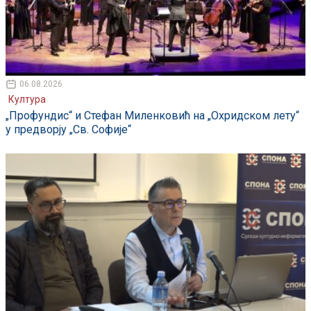
06.08.2026
Култура
„Профундис“ и Стефан Миленковић на „Охридском лету“
у предворју „Св. Софије“