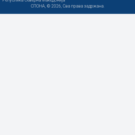
Република Северна Македонија
СПОНА, © 2026, Сва права задржана.