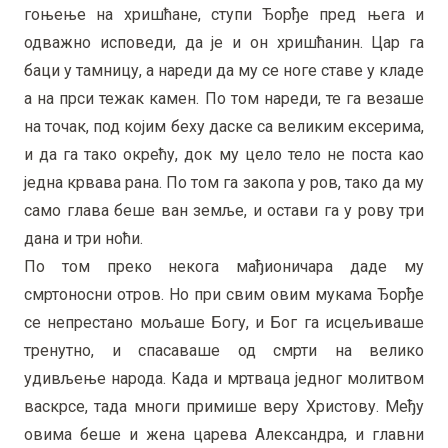
гоњење на хришћане, ступи Ђорђе пред њега и
одважно исповеди, да је и он хришћанин. Цар га
баци у тамницу, а нареди да му се ноге ставе у кладе
а на прси тежак камен. По том нареди, те га везаше
на точак, под којим беху даске са великим ексерима,
и да га тако окрећу, док му цело тело не поста као
једна крвава рана. По том га закопа у ров, тако да му
само глава беше ван земље, и остави га у рову три
дана и три ноћи.
По том преко некога мађионичара даде му
смртоносни отров. Но при свим овим мукама Ђорђе
се непрестано мољаше Богу, и Бог га исцељиваше
тренутно, и спасаваше од смрти на велико
удивљење народа. Када и мртваца једног молитвом
васкрсе, тада многи примише веру Христову. Међу
овима беше и жена царева Александра, и главни