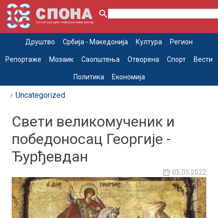
Друштво
Србија - Македонија
Култура
Регион
Репортаже
Мозаик
Саопштења
Отворена
Спорт
Вести
Политика
Економија
Uncategorized
Свети великомученик и
победоносац Георгије -
Ђурђевдан
05.05.2022