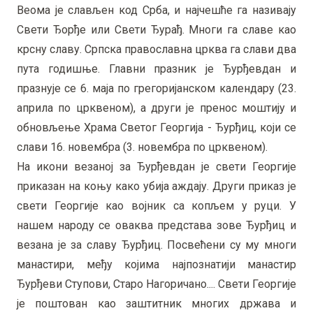
Веома је слављен код Срба, и најчешће га називају
Свети Ђорђе или Свети Ђурађ. Многи га славе као
крсну славу. Српска православна црква га слави два
пута годишње. Главни празник је Ђурђевдан и
празнује се 6. маја по грегоријанском календару (23.
априла по црквеном), а други је пренос моштију и
обновљење Храма Светог Георгија - Ђурђиц, који се
слави 16. новембра (3. новембра по црквеном).
На икони везаној за Ђурђевдан је свети Георгије
приказан на коњу како убија аждају. Други приказ је
свети Георгије као војник са копљем у руци. У
нашем народу се оваква представа зове Ђурђиц и
везана је за славу Ђурђиц. Посвећени су му многи
манастири, међу којима најпознатији манастир
Ђурђеви Ступови, Старо Нагоричано.... Свети Георгије
је поштован као заштитник многих држава и