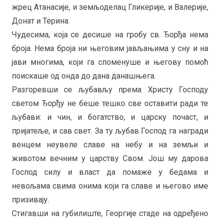
жрец Атанасије, и земљоделац Гликерије, и Валерије,
Донат и Терина.
Чудесима, која се десише на гробу св. Ђорђа нема
броја. Нема броја ни његовим јављањима у сну и на
јави многима, који га споменуше и његову помоћ
поискаше од онда до дана данашњега.
Разгоревши се љубављу према Христу Господу
светом Ђорђу не беше тешко све оставити ради те
љубави: и чин, и богатство, и царску почаст, и
пријатеље, и сав свет. За ту љубав Господ га награди
венцем неувеле славе на небу и на земљи и
животом вечним у царству Свом. Још му дарова
Господ силу и власт да помаже у бедама и
невољама свима онима који га славе и његово име
призивају.
Стигавши на губилиште, Георгије стаде на одређено