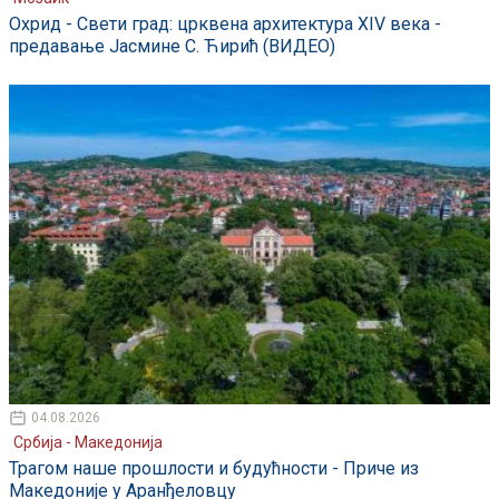
Охрид - Свети град: црквена архитектура XIV века -
предавање Јасмине С. Ћирић (ВИДЕО)
04.08.2026
Србија - Македонија
Трагом наше прошлости и будућности - Приче из
Македоније у Аранђеловцу