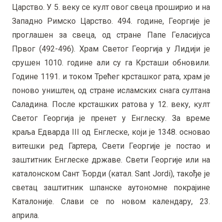
Царство. У 5. веку се култ овог свеца проширио и на
Западно Римско Царство. 494. године, Георгије је
проглашен за свеца, од стране Папе Геласијуса
Првог (492-496). Храм Светог Георгија у Лидији је
срушен 1010. године али су га Крсташи обновили.
Године 1191. и током Трећег крсташког рата, храм је
поново уништен, од стране исламских снага султана
Саладина. После крсташких ратова у 12. веку, култ
Светог Георгија је пренет у Енглеску. За време
краља Едварда III од Енглеске, који је 1348. основао
витешки ред Гартера, Свети Георгије је постао и
заштитник Енглеске државе. Свети Георгије или на
каталонском Сант Ђорди (катал. Sant Jordi), такође је
светац заштитник шпанске аутономне покрајине
Каталоније. Слави се по новом календару, 23.
априла.