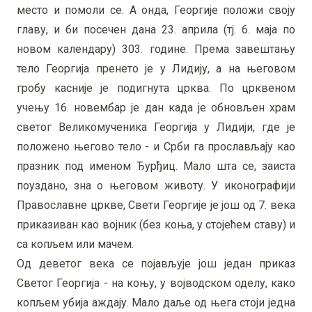
место и помоли се. А онда, Георгије положи своју
главу, и би посечен дана 23. априла (тј. 6. маја по
новом календару) 303. године. Према завештању
тело Георгија пренето је у Лидију, а на његовом
гробу касније је подигнута црква. По црквеном
учењу 16. новембар је дан када је обновљен храм
светог Великомученика Георгија у Лидији, где је
положено његово тело - и Срби га прослављају као
празник под именом Ђурђиц. Мало шта се, заиста
поуздано, зна о његовом животу. У иконографији
Православне цркве, Свети Георгије је још од 7. века
приказиван као војник (без коња, у стојећем ставу) и
са копљем или мачем.
Од деветог века се појављује још један приказ
Светог Георгија - на коњу, у војводском оделу, како
копљем убија аждају. Мало даље од њега стоји једна