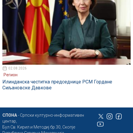
02.08.2026
Регион
Илинданска честитка председнице РСМ Гордане
Сиљановске Давкове
СПОНА
- Српски културно-информативен
центар,
Бул Св. Кирил и Методиј бр.30, Скопје