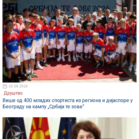
02.08.2026
Друштво
Више од 400 младих спортиста из региона и дијаспоре у
Београду на кампу „Србија те зове“