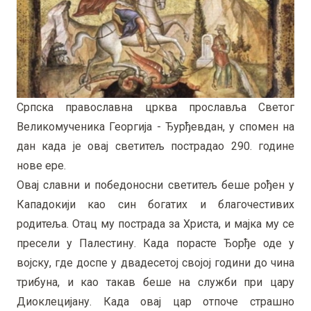
Српска православна црква прославља Светог
Великомученика Георгија - Ђурђевдан, у спомен на
дан када је овај светитељ пострадао 290. године
нове ере.
Овај славни и победоносни светитељ беше рођен у
Кападокији као син богатих и благочестивих
родитеља. Отац му пострада за Христа, и мајка му се
пресели у Палестину. Када порасте Ђорђе оде у
војску, где доспе у двадесетој својој години до чина
трибуна, и као такав беше на служби при цару
Диоклецијану. Када овај цар отпоче страшно