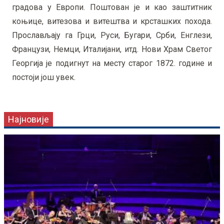
градова у Европи. Поштован је и као заштитник
коњице, витезова и витештва и крсташких похода.
Прослављају га Грци, Руси, Бугари, Срби, Енглези,
Французи, Немци, Италијани, итд. Нови Храм Светог
Георгија је подигнут на месту старог 1872. године и
постоји још увек.
Најновије