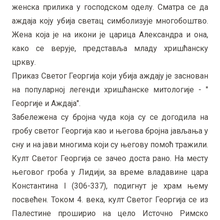
женска прилика у господском оделу. Сматра се да
аждаја коју убија светац симболизује многобоштво.
Жена која је на икони је царица Александра и она,
како се верује, представља младу хришћанску
цркву.
Приказ Светог Георгија који убија аждају је заснован
на популарној легенди хришћанске митологије - "
Георгије и Аждаја".
Забележена су бројна чуда која су се догодила на
гробу светог Георгија као и његова бројна јављања у
сну и на јави многима који су његову помоћ тражили.
Култ Светог Георгија се зачео доста рано. На месту
његовог гроба у Лидији, за време владавине цара
Константина I (306-337), подигнут је храм њему
посвећен. Током 4. века, култ Светог Георгија се из
Палестине проширио на цело Источно Римско