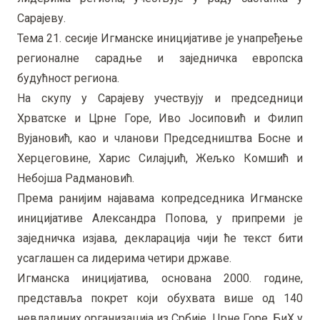
Сарајеву.
Тема 21. сесије Игманске иницијативе је унапређење
регионалне сарадње и заједничка европска
будућност региона.
На скупу у Сарајеву учествују и председници
Хрватске и Црне Горе, Иво Јосиповић и Филип
Вујановић, као и чланови Председништва Босне и
Херцеговине, Харис Силајџић, Жељко Комшић и
Небојша Радмановић.
Према ранијим најавама копредседника Игманске
иницијативе Александра Попова, у припреми је
заједничка изјава, декларација чији ће текст бити
усаглашен са лидерима четири државе.
Игманска иницијатива, основана 2000. године,
представља покрет који обухвата више од 140
невладиних организација из Србије, Црне Горе, БиХ у