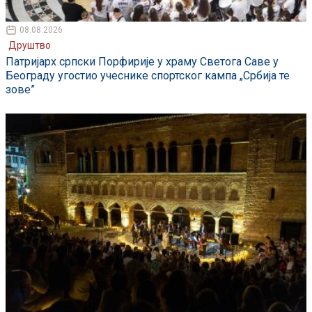
08.08.2026
Друштво
Патријарх српски Порфирије у храму Светога Саве у
Београду угостио учеснике спортског кампа „Србија те
зове”