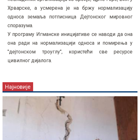
Хрварске, а усмерена је на бржу нормализацију
односа земаља потписница Дејтонског мировног
споразума.
У програму Игманске иницијативе се наводи да она
она ради на нормализацији односа и помирења у
"дејтонском троуглу", користећи све ресурсе
цивилног дијалога.
Најновије