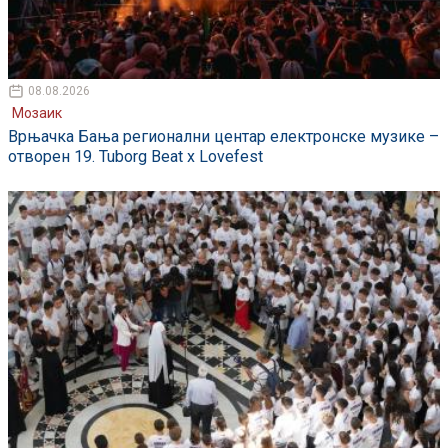
08.08.2026
Мозаик
Врњачка Бања регионални центар електронске музике –
отворен 19. Tuborg Beat x Lovefest