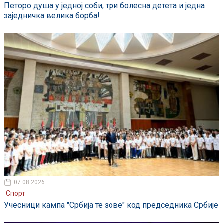
Петоро душа у једној соби, три болесна детета и једна
заједничка велика борба!
07.08.2026
Спорт
Учесници кампа "Србија те зове" код председника Србије