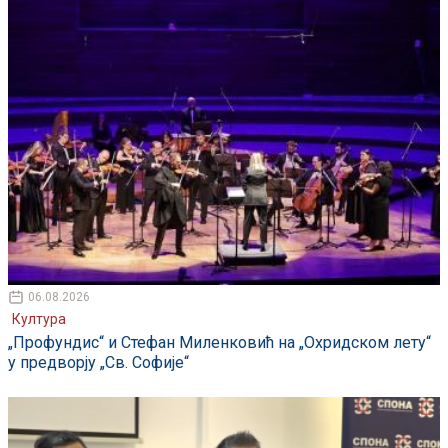
06.08.2026
Култура
„Профундис“ и Стефан Миленковић на „Охридском лету“
у предворју „Св. Софије“