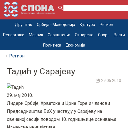
Друштво
Србија - Македонија
Култура
Регион
Репортаже
Мозаик
Саопштења
Отворена
Спорт
Вести
Политика
Економија
Регион
Тадић у Сарајеву
29.05.2010
29. мај 2010.
Лидери Србије, Хрватске и Црне Горе и чланови
Председништва БиХ учествују у Сарајеву на
свечаној сесији поводом 10. годишњице оснивања
Игманске иницијативе.