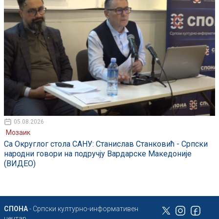
05.08.2026
Мозаик
Са Округлог стола САНУ: Станислав Станковић - Српски
народни говори на подручју Вардарске Македоније
(ВИДЕО)
СПОНА
- Српски културно-информативен
центар,