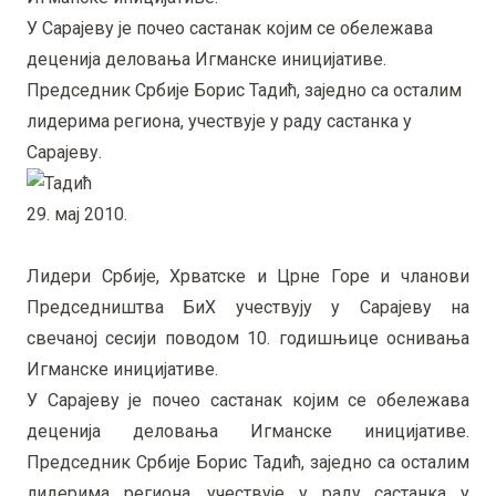
У Сарајеву је почео састанак којим се обележава
деценија деловања Игманске иницијативе.
Председник Србије Борис Тадић, заједно са осталим
лидерима региона, учествује у раду састанка у
Сарајеву.
29. мај 2010.
Лидери Србије, Хрватске и Црне Горе и чланови
Председништва БиХ учествују у Сарајеву на
свечаној сесији поводом 10. годишњице оснивања
Игманске иницијативе.
У Сарајеву је почео састанак којим се обележава
деценија деловања Игманске иницијативе.
Председник Србије Борис Тадић, заједно са осталим
лидерима региона, учествује у раду састанка у