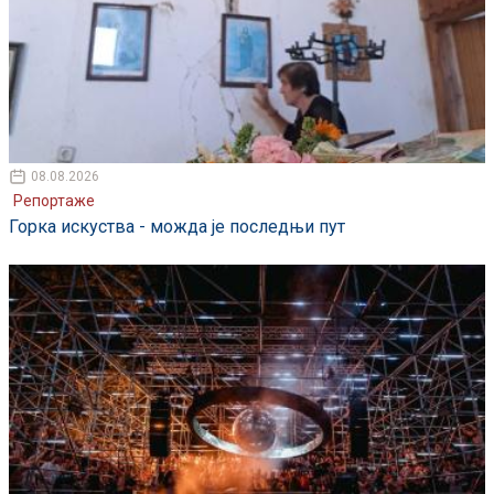
08.08.2026
Репортаже
Горка искуства - можда је последњи пут