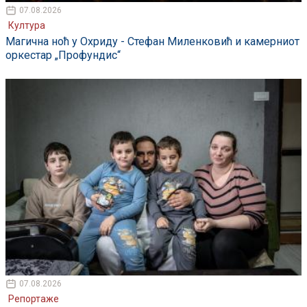
07.08.2026
Култура
Магична ноћ у Охриду - Стефан Миленковић и камерниот
оркестар „Профундис“
07.08.2026
Репортаже