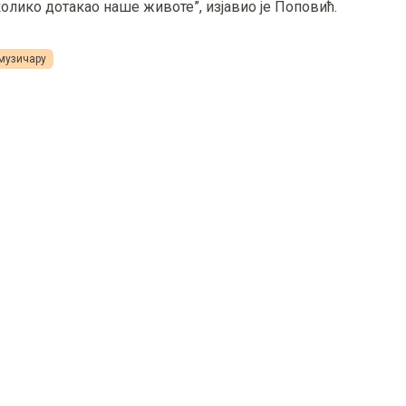
 колико дотакао наше животе”, изјавио је Поповић.
 музичару