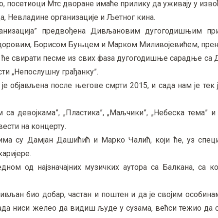
но, посетиоци Мтс дворане имаће прилику да уживају у изв
а, Невладине организације и Љетног кина.
ганизација” предвођена Дивљановим дугогодишњим пр
оровим, Борисом Буњцем и Марком Миливојевићем, пренос
а ће свирати песме из свих фаза дугогодишње сарадње са
сти „Непослушну грађанку”.
 је објављена после његове смрти 2015, и сада нам је тек ј
 са девојкама”, „Пластика”, „Маљчики”, „Небеска тема” и
вести на концерту.
ма су Дамјан Дашићић и Марко Чалић, који ће, уз специј
аријере.
једном од најзначајних музичких аутора са Балкана, са к
ивљан био добар, частан и поштен и да је својим особина
икада ниси желео да видиш људе у сузама, већси тежио да 