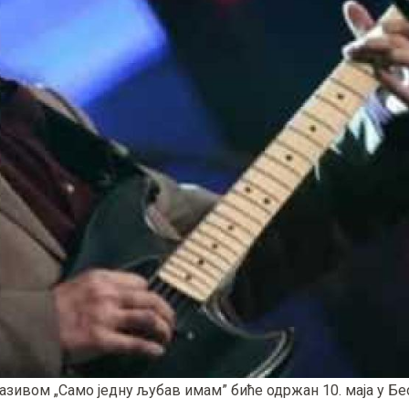
азивом „Само једну љубав имам” биће одржан 10. маја у Бе