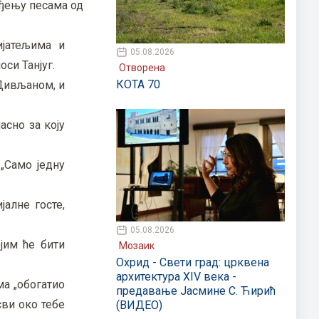
ођењу песама од
ијатељима и
05.08.2026
и Танјуг.
Отворена
КОТА 70
 Дивљаном, и
асно за коју
 „Само једну
алне госте,
05.08.2026
ојим ће бити
Мозаик
Охрид - Свети град: црквена
архитектура XIV века -
ма „обогатио
предавање Јасмине С. Ћирић
сви око тебе
(ВИДЕО)