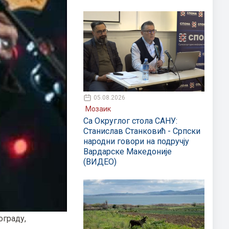
05.08.2026
Мозаик
Са Округлог стола САНУ:
Станислав Станковић - Српски
народни говори на подручју
Вардарске Македоније
(ВИДЕО)
ограду,