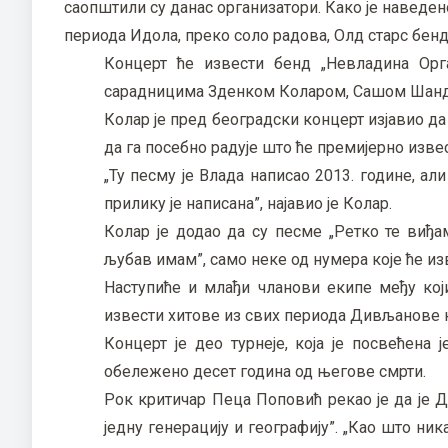
саопштили су данас организатори. Како је наведе
периода Идола, преко соло радова, Олд старс бенд
Концерт ће извести бенд „Невладина Ор
сарадницима Зденком Коларом, Сашом Шанд
Колар је пред београдски концерт изјавио д
да га посебно радује што ће премијерно изве
„Ту песму је Влада написао 2013. године, али
прилику је написана”, најавио је Колар.
Колар је додао да су песме „Ретко те виђам
љубав имам”, само неке од нумера које ће из
Наступиће и млађи чланови екипе међу који
извести хитове из свих периода Дивљанове к
Концерт је део турнеје, која је посвећена 
обележено десет година од његове смрти.
Рок критичар Пеца Поповић рекао је да је Д
једну генерацију и географију”. „Као што н