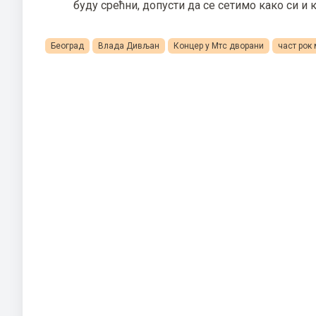
буду срећни, допусти да се сетимо како си и
Београд
Влада Дивљан
Концер у Мтс дворани
част рок