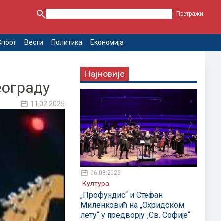
Спорт
Вести
Политика
Економија
Најновије
еограду
11.02.2025
06.08.2026
Култура
„Профундис“ и Стефан
Миленковић на „Охридском
лету“ у предворју „Св. Софије“