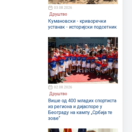
03.08.2026
Друштво
Кумановски - криворечки
устанак - историјски подсетник
02.08.2026
Друштво
Више од 400 младих спортиста
из региона и дијаспоре у
Београду на кампу „Србија те
зове“