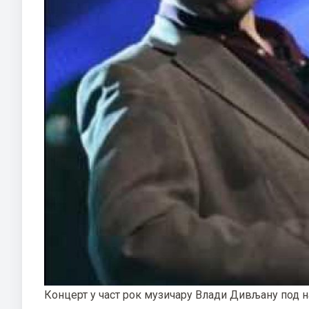
Концерт у част рок музичару Влади Дивљану под н