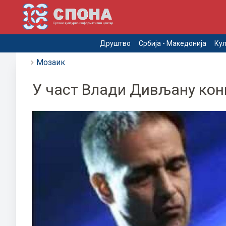
Друштво
Србија - Македонија
Кул
Мозаик
У част Влади Дивљану конц