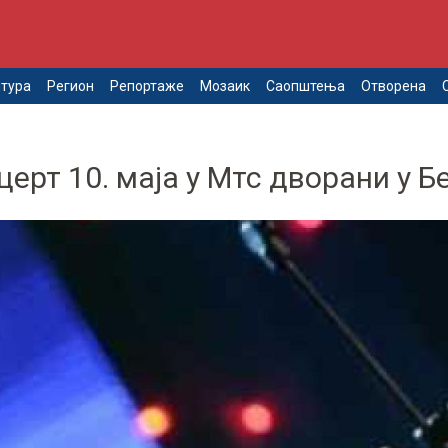
тура
Регион
Репортаже
Мозаик
Саопштења
Отворена
ерт 10. маја у Мтс дворани у Б