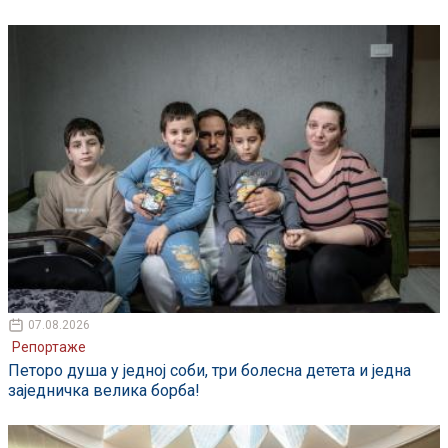
07.08.2026
Репортаже
Петоро душа у једној соби, три болесна детета и једна
заједничка велика борба!