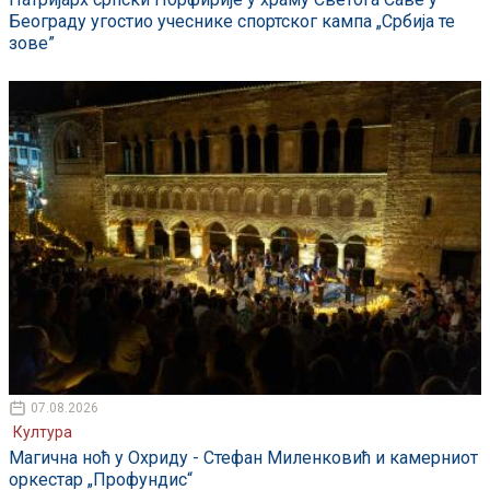
Београду угостио учеснике спортског кампа „Србија те
зове”
07.08.2026
Култура
Магична ноћ у Охриду - Стефан Миленковић и камерниот
оркестар „Профундис“