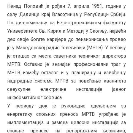
Ненад Поповић је рођен 7. априла 1951. године у
селу Дадинце крај Власотинца у Републици Србији.
По дипломирању на Еелектротехничком факултету
Универзитета Св. Кирил и Методиј у Скопљу, највећи
део своје богате каријере до пензионисања провео
је у Македонској радио телевизији (МРТВ). У пензију
је отишао са места саветника техничког директора
МРТВ. Оставио је значајан професионални траг у
МРТВ између осталог и у планирању и извођењу
надградње система МРТВ за повећање квалитета
свеукупне електричне инсталације јавног
информативног сервиса.
У периоду док је руководио одељењем за
енергетику спољних преноса МРТВ уграђена је
имплементација и замена целосне инсталације за
спољне преносе на репортажним возилима,