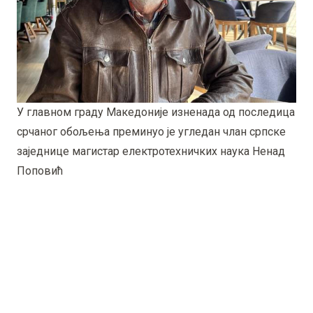
У главном граду Македоније изненада од последица
срчаног обољења преминуо је угледан члан српске
заједнице магистар електротехничких наука Ненад
Поповић