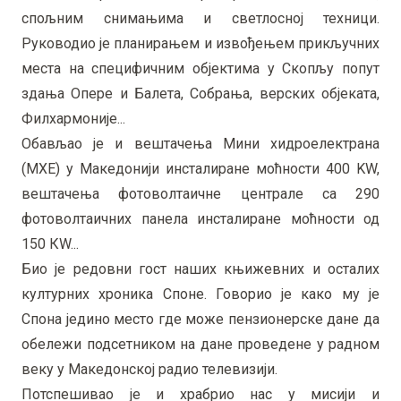
спољним снимањима и светлосној техници.
Руководио је планирањем и извођењем прикључних
места на специфичним објектима у Скопљу попут
здања Опере и Балета, Собрања, верских објеката,
Филхармоније...
Обављао је и вештачења Мини хидроелектрана
(МХЕ) у Македонији инсталиране моћности 400 KW,
вештачења фотоволтаичне централе са 290
фотоволтаичних панела инсталиране моћности од
150 КW...
Био је редовни гост наших књижевних и осталих
културних хроника Споне. Говорио је како му је
Спона једино место где може пензионерске дане да
обележи подсетником на дане проведене у радном
веку у Македонској радио телевизији.
Потспешивао је и храбрио нас у мисији и