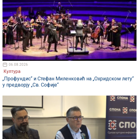
06.08.2026
Култура
„Профундис“ и Стефан Миленковић на „Охридском лету“
у предворју „Св. Софије“