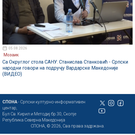
05.08.2026
Мозаик
Са Округлог стола САНУ: Станислав Станковић - Српски
народни говори на подручју Вардарске Македоније
(ВИДЕО)
СПОНА
- Српски културно-информативен
центар,
Бул Св. Кирил и Методиј бр.30, Скопје
Република Северна Македонија
СПОНА, © 2026, Сва права задржана.