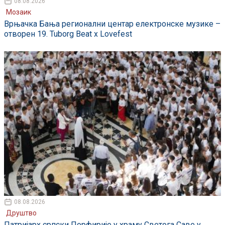
08.08.2026
Мозаик
Врњачка Бања регионални центар електронске музике –
отворен 19. Tuborg Beat x Lovefest
08.08.2026
Друштво
Патријарх српски Порфирије у храму Светога Саве у