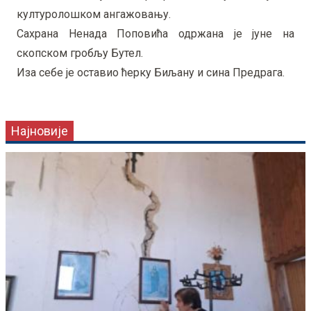
културолошком ангажовању.
Сахрана Ненада Поповића одржана је јуне на
скопском гробљу Бутел.
Иза себе је оставио ћерку Биљану и сина Предрага.
Најновије