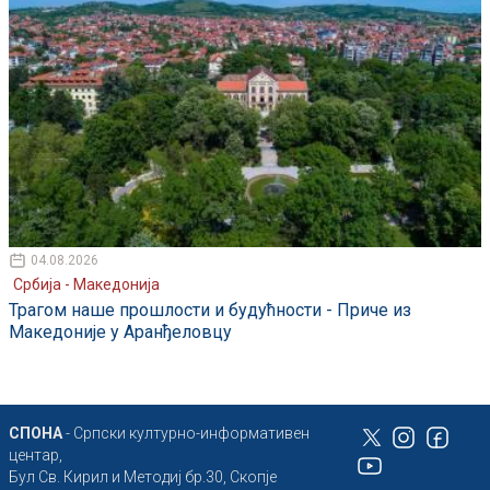
04.08.2026
Србија - Македонија
Трагом наше прошлости и будућности - Приче из
Македоније у Аранђеловцу
СПОНА
- Српски културно-информативен
центар,
Бул Св. Кирил и Методиј бр.30, Скопје