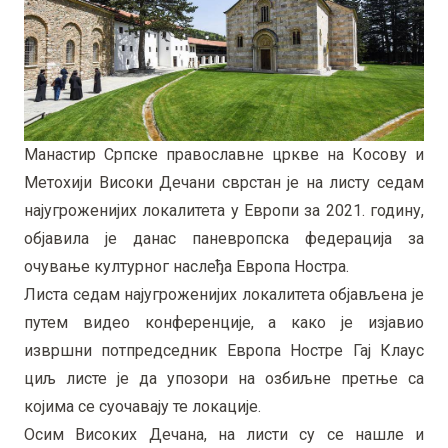
Манастир Српске православне цркве на Косову и
Метохији Високи Дечани сврстан је на листу седам
најугроженијих локалитета у Европи за 2021. годину,
објавила је данас паневропска федерација за
очување културног наслеђа Европа Ностра.
Листа седам најугроженијих локалитета објављена је
путем видео конференције, а како је изјавио
извршни потпредседник Европа Ностре Гај Клаус
циљ листе је да упозори на озбиљне претње са
којима се суочавају те локације.
Осим Високих Дечана, на листи су се нашле и