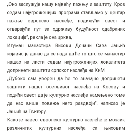
„Оно заслужује нашу највећу пажњу и заштиту. Кроз
седам најугроженијих програма стављамо у центар
пажње европско наслеђе, подижући свест и
отварајући пут за одрживу будућност одабраних
локација”, рекла је она.црква,
Игуман манастира Високи Дечани Сава Јањић
изјавио је данас да се нада да ће то што се манастир
нашао на листи седам најугроженијих локалитета
допринети заштити српског наслеђа на КиМ.
„Дубоко сам уверен да ће то значајно допринети
заштити нашег осетљивог наслеђа на Косову и
подићи свест да је културно наслеђе намењено томе
да нас више повеже него раздвоји”, написао је
Јањић на Твитеру.
Како је навео, европско културно наслеђе је мозаик
различитих културних наслеђа са њиховим