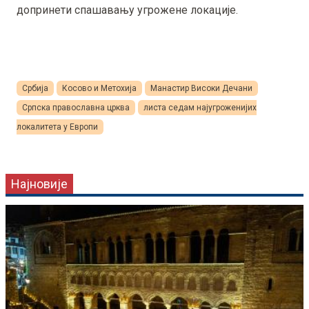
допринети спашавању угрожене локације.
Србија
Косово и Метохија
Манастир Високи Дечани
Српска православна црква
листа седам најугроженијих
локалитета у Европи
Најновије