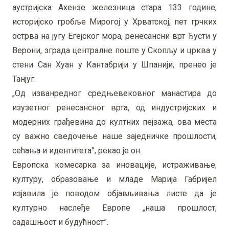
аустријска Ахензе железница стара 133 године,
историјско гробље Мирогој у Хрватској, пет грчких
острва на југу Егејског мора, ренесансни врт Ђусти у
Верони, зграда централне поште у Скопљу и црква у
стени Сан Хуан у Кантабрији у Шпанији, пренео је
Танјуг.
„Од изванредног средњевековног манастира до
изузетног ренесансног врта, од индустријских и
модерних грађевина до култних пејзажа, ова места
су важно сведочење наше заједничке прошлости,
сећања и идентитета”, рекао је он.
Европска комесарка за иновације, истраживање,
културу, образовање и младе Марија Габријел
изјавила је поводом објављивања листе да је
културно наслеђе Европе „наша прошлост,
садашњост и будућност”.