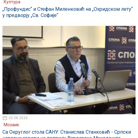
Култура
„Профундис“ и Стефан Миленковић на „Охридском лету“
у предворју „Св. Софије“
05.08.2026
Мозаик
Са Округлог стола САНУ: Станислав Станковић - Српски