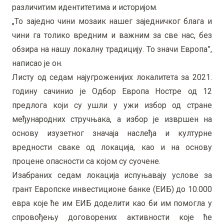
различитим идентитетима и историјом.
„То заједно чини мозаик нашег заједничког блага и
чини га толико вредним и важним за све нас, без
обзира на нашу локалну традицију. То значи Европа”,
написао је он.
Листу од седам најугроженијих локалитета за 2021.
годину сачинио је Одбор Европа Ностре од 12
предлога који су ушли у ужи избор од стране
међународних стручњака, а избор је извршен на
основу изузетног значаја наслеђа и културне
вредности сваке од локација, као и на основу
процене опасности са којом су суочене.
Изабраних седам локација испуњавају услове за
грант Европске инвестиционе банке (ЕИБ) до 10.000
евра које ће им ЕИБ доделити као би им помогла у
спровођењу договорених активности које ће