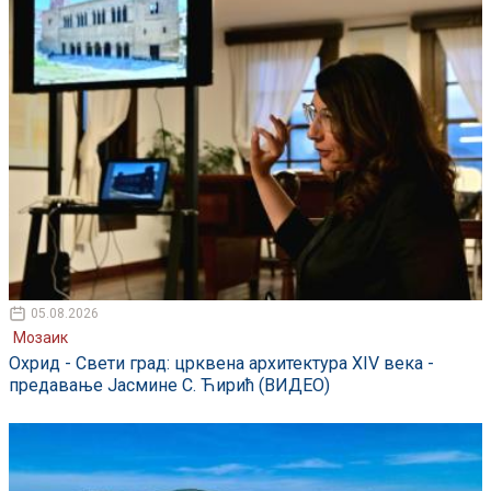
05.08.2026
Мозаик
Охрид - Свети град: црквена архитектура XIV века -
предавање Јасмине С. Ћирић (ВИДЕО)