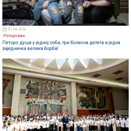
07.08.2026
Репортаже
Петоро душа у једној соби, три болесна детета и једна
заједничка велика борба!