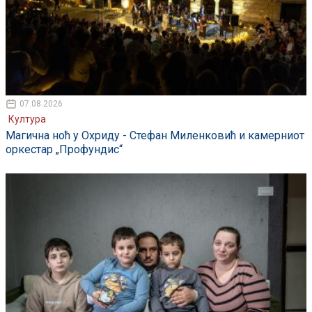
07.08.2026
Култура
Магична ноћ у Охриду - Стефан Миленковић и камерниот
оркестар „Профундис“