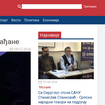
Спорт
Вести
Политика
Економија
Најновије
рађане
08.07.2024
05.08.2026
Мозаик
Са Округлог стола САНУ:
Станислав Станковић - Српски
народни говори на подручју