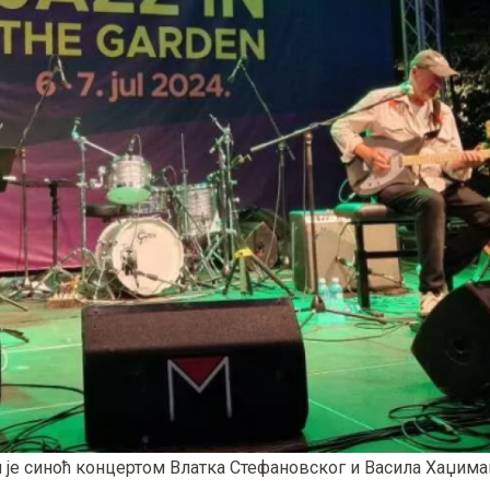
н је синоћ концертом Влатка Стефановског и Васила Хаџима