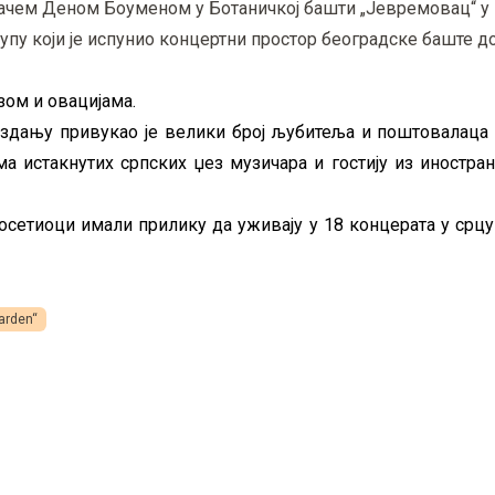
вачем Деном Боуменом у Ботаничкој башти „Јевремовац“ у 
упу који је испунио концертни простор београдске баште 
зом и овацијама.
издању привукао је велики број љубитеља и поштовалаца 
истакнутих српских џез музичара и гостију из иностранс
 посетиоци имали прилику да уживају у 18 концерата у срц
Garden“