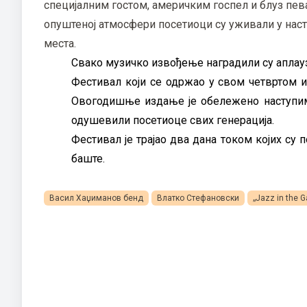
специјалним гостом, америчким госпел и блуз пе
опуштеној атмосфери посетиоци су уживали у наст
места.
Свако музичко извођење наградили су аплау
Фестивал који се одржао у свом четвртом 
Овогодишње издање је обележено наступима 
одушевили посетиоце свих генерација.
Фестивал је трајао два дана током којих су
баште.
Васил Хаџиманов бенд
Влатко Стефановски
„Jazz in the 