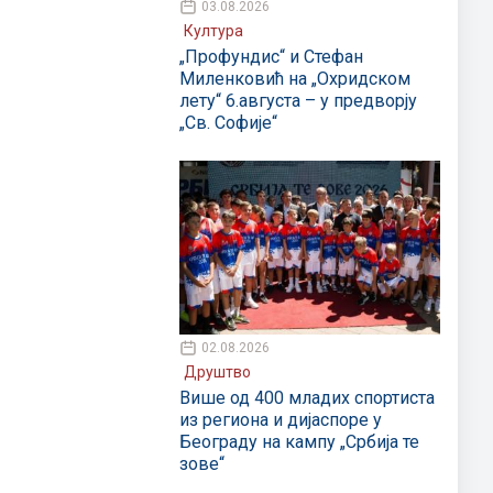
03.08.2026
Култура
„Профундис“ и Стефан
Миленковић на „Охридском
лету“ 6.августа – у предворју
„Св. Софије“
02.08.2026
Друштво
Више од 400 младих спортиста
из региона и дијаспоре у
Београду на кампу „Србија те
зове“