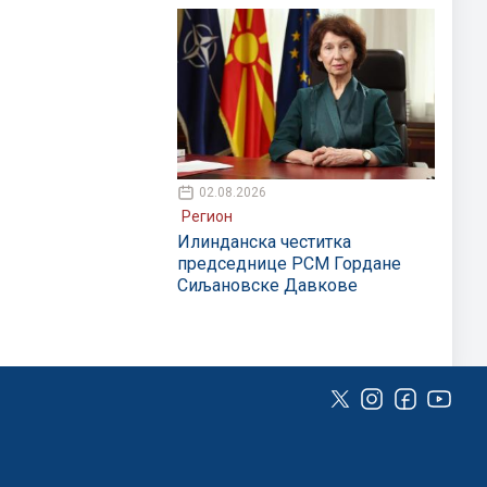
02.08.2026
Регион
Илинданска честитка
председнице РСМ Гордане
Сиљановске Давкове