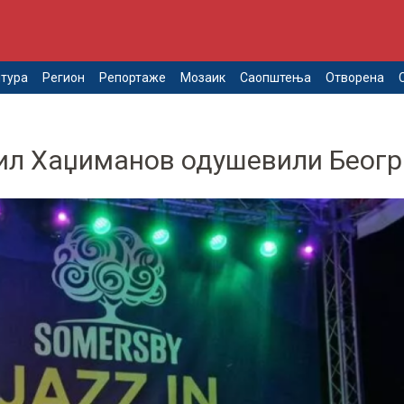
тура
Регион
Репортаже
Мозаик
Саопштења
Отворена
сил Хаџиманов одушевили Беог