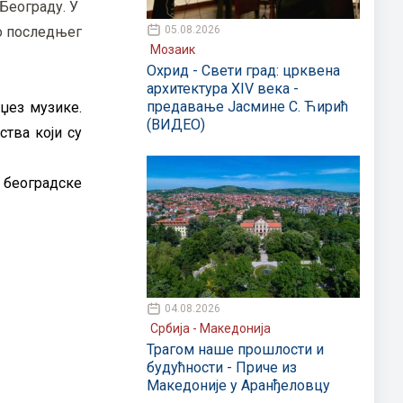
Београду. У
05.08.2026
до последњег
Мозаик
Охрид - Свети град: црквена
архитектура XIV века -
предавање Јасмине С. Ћирић
џез музике.
(ВИДЕО)
тва који су
у београдске
04.08.2026
Србија - Македонија
Трагом наше прошлости и
будућности - Приче из
Македоније у Аранђеловцу