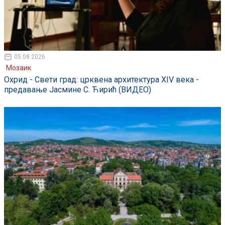
05.08.2026
Мозаик
Охрид - Свети град: црквена архитектура XIV века -
предавање Јасмине С. Ћирић (ВИДЕО)