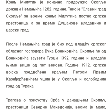
Краљ Милутин је коначно придружио Скопље
држави Немањића 1282. године. Тако је "Славни град
Скопље" за време краља Милутина постао српска
престоница, а за време Душанове владавине и
царски град.
После Немањића град је био под влашћу српског
обласног господара Вука Бранковића. Скопље ће од
Бранковића заузети Турци 1392. године и владаће
њиме више од пет векова. Године 1912. српска
војска предвођена краљем Петром Првим
Карађорђевићем ушла је у Скопље и ослободила
град од Турака.
Трагова о присуству Срба у данашњем Скопљу,
престоници Северне Македоније, веома је мало,