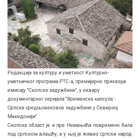
Редакција за културу и уметност Културно-
уметничког програма РТС-а, премијерно приказује
емисију "Скопске задужбине", у оквиру
документарног серијала "Временска капсула -
Српске средњовековне задужбине у Северној
Македонији".
Скопска област је и пре Немањића повремено била
под српском влашћу, а у њој је живео српски народ.