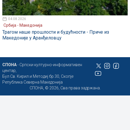
04.08.2026
Србија - Македонија
Трагом наше прошлости и будућности - Приче из
Македоније у Аранђеловцу
СПОНА
- Српски културно-информативен
центар,
Бул Св. Кирил и Методиј бр.30, Скопје
Република Северна Македонија
СПОНА, © 2026, Сва права задржана.