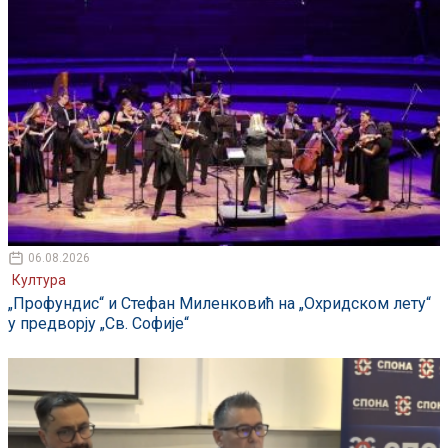
06.08.2026
Култура
„Профундис“ и Стефан Миленковић на „Охридском лету“
у предворју „Св. Софије“