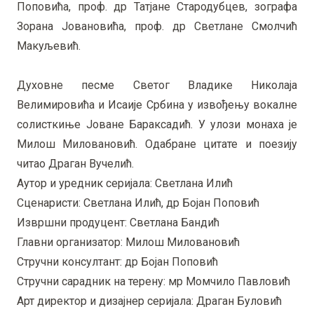
Поповића, проф. др Татјане Стародубцев, зографа
Зорана Јовановића, проф. др Светлане Смолчић
Макуљевић.
Духовне песме Светог Владике Николаја
Велимировића и Исаије Србина у извођењу вокалне
солисткиње Јоване Бараксадић. У улози монаха је
Милош Миловановић. Одабране цитате и поезију
читао Драган Вучелић.
Аутор и уредник серијала: Светлана Илић
Сценаристи: Светлана Илић, др Бојан Поповић
Извршни продуцент: Светлана Бандић
Главни организатор: Милош Миловановић
Стручни консултант: др Бојан Поповић
Стручни сарадник на терену: мр Момчило Павловић
Арт директор и дизајнер серијала: Драган Буловић