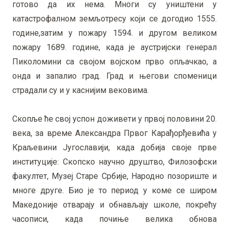
готово да их нема. Многи су уништени у
катастрофалном земљотресу који се догодио 1555.
године,затим у пожару 1594. и другом великом
пожару 1689. године, када је аустријски генерал
Пиколомини са својом војском прво опљачкао, а
онда и запалио град. Град и његови споменици
страдали су и у каснијим вековима.
Скопље ће свој успон доживети у првој половини 20.
века, за време Александра Првог Карађорђевића у
Краљевини Југославији, када добија своје прве
институције: Скопско научно друштво, Филозофски
факултет, Музеј Старе Србије, Народно позориште и
многе друге. Био је то период у коме се широм
Македоније отварају и обнављају школе, покрећу
часописи, када почиње велика обнова