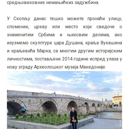
средњовековних немањићких задужбина.
У Скопљу данас тешко можете пронаћи улицу,
споменик, цркву или место који сведоче о
знаменитим Србима и њиховим делима, ако
изузмемо скулптуре цара Душана, краља Вукашина
и краљевића Марка, са многим другим историјским
личностима, постављене 2014.године испред улаза у
нову зграду Археолошког музеја Македоније.