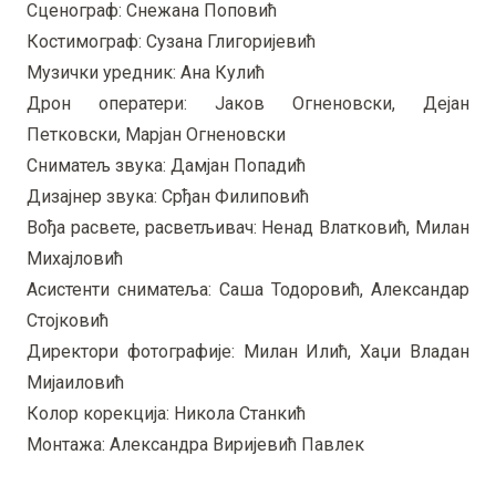
Сценограф: Снежана Поповић
Костимограф: Сузана Глигоријевић
Музички уредник: Ана Кулић
Дрон оператери: Јаков Огненовски, Дејан
Петковски, Марјан Огненовски
Сниматељ звука: Дамјан Попадић
Дизајнер звука: Срђан Филиповић
Вођа расвете, расветљивач: Ненад Влатковић, Милан
Михајловић
Асистенти сниматеља: Саша Тодоровић, Александар
Стојковић
Директори фотографије: Милан Илић, Хаџи Владан
Мијаиловић
Колор корекција: Никола Станкић
Монтажа: Александра Виријевић Павлек