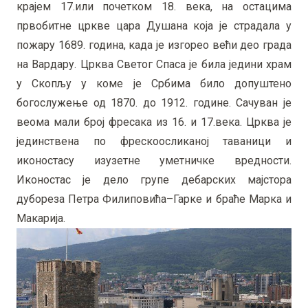
крајем 17.или почетком 18. века, на остацима
првобитне цркве цара Душана која је страдала у
пожару 1689. година, када је изгорео већи део града
на Вардару. Црква Светог Спаса је била једини храм
у Скопљу у коме је Србима било допуштено
богослужење од 1870. до 1912. године. Сачуван је
веома мали број фресака из 16. и 17.века. Црква је
јединствена по фрескоосликаној таваници и
иконостасу изузетне уметничке вредности.
Иконостас је дело групе дебарских мајстора
дубореза Петра Филиповића–Гарке и браће Марка и
Макарија.