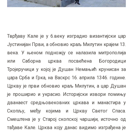
Светлана Бандић, извршни продуцент серијала
испред Душановог моста у Скопљу
Тврђаву Кале је у 6.веку изградио византијски цар
Јустинијан Први, а обновио краљ Милутин крајем 13.
века. У њеном подножју се налазила митрополија
или Саборна црква посвећена Богородици
Тројеручици у којој је Душан Немањић крунисан за
цара Срба и Грка, на Васкрс 16. априла 1346. године.
Цркву је први обновио краљ Милутин, а цар Душан
је проширио и украсио. Историјски извори помињу
дванаест средњовековних цркава и манастира у
Скопљу, међу којима и Цркву Светог Спаса.
Смештена је у Старој скопској чаршији, источно од
твђаве Кале. Црква коју данас видимо изграђена је