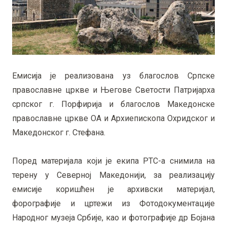
Емисија је реализована уз благослов Српске
православне цркве и Његове Светости Патријарха
српског г. Порфирија и благослов Македонске
православне цркве ОА и Архиепископа Охридског и
Македонског г. Стефана.
Поред материјала који је екипа РТС-а снимила на
терену у Северној Македонији, за реализацију
емисије коришћен је архивски материјал,
форографије и цртежи из Фотодокументације
Народног музеја Србије, као и фотографије др Бојана