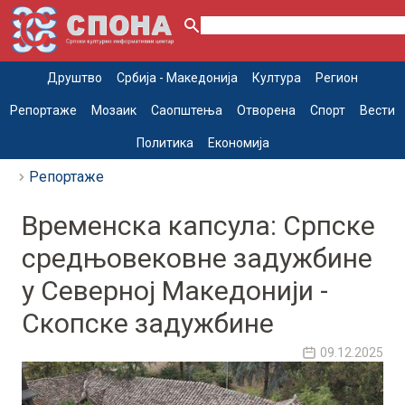
Друштво
Србија - Македонија
Култура
Регион
Репортаже
Мозаик
Саопштења
Отворена
Спорт
Вести
Политика
Економија
Репортаже
Временска капсула: Српске
средњовековне задужбине
у Северној Македонији -
Скопске задужбине
09.12.2025