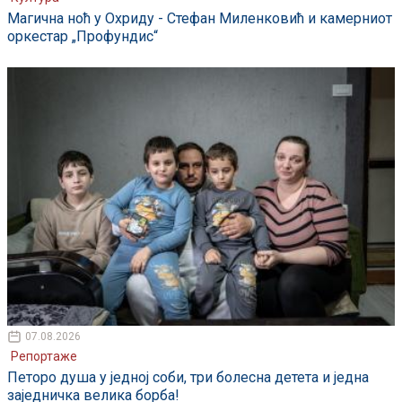
Магична ноћ у Охриду - Стефан Миленковић и камерниот
оркестар „Профундис“
07.08.2026
Репортаже
Петоро душа у једној соби, три болесна детета и једна
заједничка велика борба!