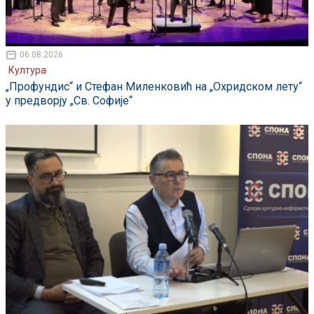
06.08.2026
Култура
„Профундис“ и Стефан Миленковић на „Охридском лету“
у предворју „Св. Софије“