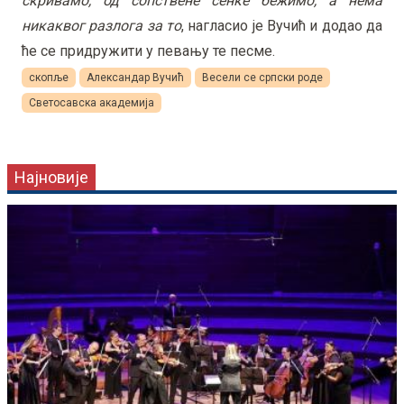
скривамо, од сопствене сенке бежимо, а нема
никаквог разлога за то
, нагласио је Вучић и додао да
ће се придружити у певању те песме.
скопље
Александар Вучић
Весели се српски роде
Светосавскa академијa
Најновије