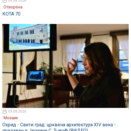
05.08.2026
Отворена
КОТА 70
05.08.2026
Мозаик
Охрид - Свети град: црквена архитектура XIV века -
предавање Јасмине С. Ћирић (ВИДЕО)