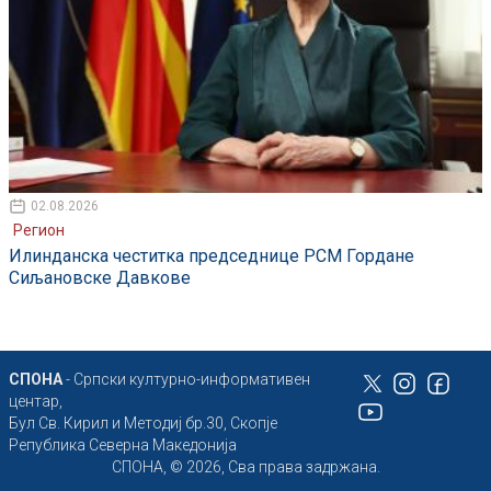
02.08.2026
Регион
Илинданска честитка председнице РСМ Гордане
Сиљановске Давкове
СПОНА
- Српски културно-информативен
центар,
Бул Св. Кирил и Методиј бр.30, Скопје
Република Северна Македонија
СПОНА, © 2026, Сва права задржана.