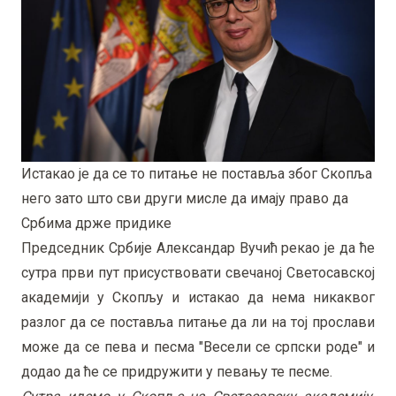
Истакао је да се то питање не поставља због Скопља
него зато што сви други мисле да имају право да
Србима држе придике
Председник Србије Александар Вучић рекао је да ће
сутра први пут присуствовати свечаној Светосавској
академији у Скопљу и истакао да нема никаквог
разлог да се поставља питање да ли на тој прослави
може да се пева и песма "Весели се српски роде" и
додао да ће се придружити у певању те песме.