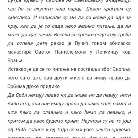
Сутра идемо у Скопље на Светосавску академију,
где ће се скупити наш народ. Диван програм су
смислили. И написали су ми да ли може да иде за
крај, као да је то сада неко велико питање, да ли
може да иде песма Весели се српски роде коју треба
да отпева дете
, рекао је Вучић током обиласка
манастира Светог Пантелејмона у Лепчинцу код
Врања.
Истакао је да се то питање не поставља због Скопља
него зато што сви други мисле да имају право да
Србима држе придике.
Да Срби немају право ни да живе, ни да певају, нити
било шта, али они имају право да нама соле памет и
шта ћемо да славимо и како ћемо да певамо, и
притом да увек будемо криви. Научили су на то још
од 1945. године и од тада се ми увек нешто кријемо,