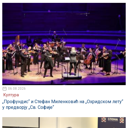
06.08.2026
Култура
„Профундис“ и Стефан Миленковић на „Охридском лету“
у предворју „Св. Софије“