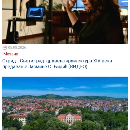
05.08.2026
Мозаик
Охрид - Свети град: црквена архитектура XIV века -
предавање Јасмине С. Ћирић (ВИДЕО)