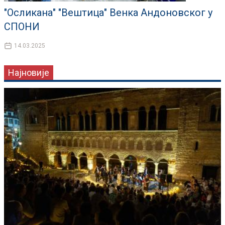
"Осликана" "Вештица" Венка Андоновског у
СПОНИ
14.03.2025
Најновије