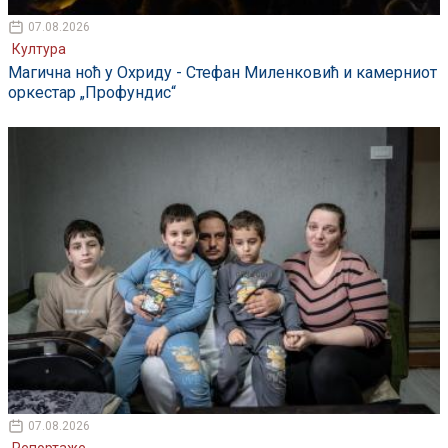
07.08.2026
Култура
Магична ноћ у Охриду - Стефан Миленковић и камерниот
оркестар „Профундис“
07.08.2026