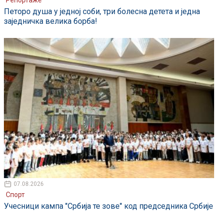
Репортаже
Петоро душа у једној соби, три болесна детета и једна
заједничка велика борба!
07.08.2026
Спорт
Учесници кампа "Србија те зове" код председника Србије