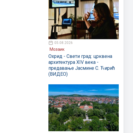
05.08.2026
Мозаик
Охрид - Свети град: црквена
архитектура XIV века -
предавање Јасмине С. Ћирић
(ВИДЕО)