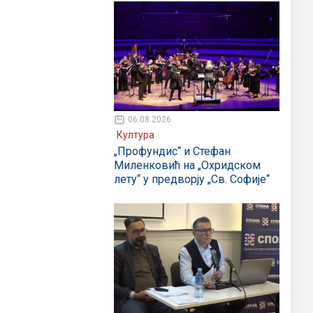
06.08.2026
Култура
„Профундис“ и Стефан
Миленковић на „Охридском
лету“ у предворју „Св. Софије“