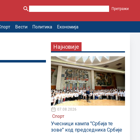
Спорт
Вести
Политика
Економија
Најновије
07.08.2026
Спорт
Учесници кампа "Србија те
зове" код председника Србије