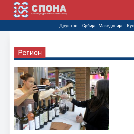
Друштво
Србија - Македонија
Кул
Регион