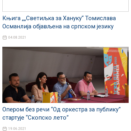
Књига „„Светиљка за Хануку“ Томислава
Османлија објављена на српском језику
04.08.2021
Опером без речи “Од оркестра за публику”
стартује “Скопско лето”
19.06.2021