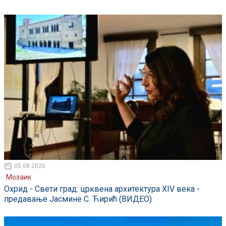
05.08.2026
Мозаик
Охрид - Свети град: црквена архитектура XIV века -
предавање Јасмине С. Ћирић (ВИДЕО)