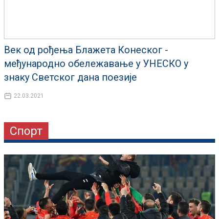
Век од рођења Блажета Конеског -
међународно обележавање у УНЕСКО у
знаку Светског дана поезије
22.03.2021
Спорт