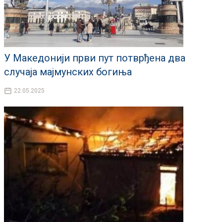
У Македонији први пут потврђена два
случаја мајмунских богиња
22.05.2025