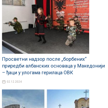
Просветни надзор после „борбених“
приредби албанских основаца у Македонији
– ђаци у улогама герилаца ОВК
02.12.2024