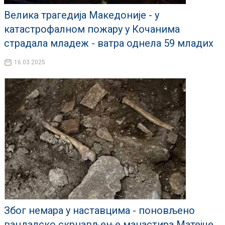
Велика трагедија Македоније - у
катастрофалном пожару у Кочанима
страдала младеж - ватра однела 59 младих
16.03.2025
Због немара у наставцима - поновљено
вандалско скрнављење манастира Матејче