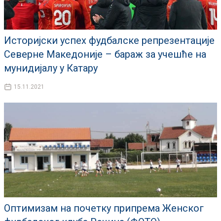
Историјски успех фудбалске репрезентације
Северне Македоније – бараж за учешће на
мунидијалу у Катару
15.11.2021
Оптимизам на почетку припрема Женског