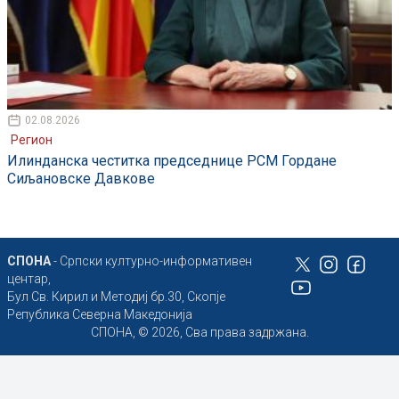
02.08.2026
Регион
Илинданска честитка председнице РСМ Гордане
Сиљановске Давкове
СПОНА
- Српски културно-информативен
центар,
Бул Св. Кирил и Методиј бр.30, Скопје
Република Северна Македонија
СПОНА, © 2026, Сва права задржана.