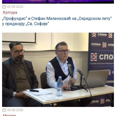
06.08.2026
Култура
„Профундис“ и Стефан Миленковић на „Охридском лету“
у предворју „Св. Софије“
05.08.2026
Мозаик