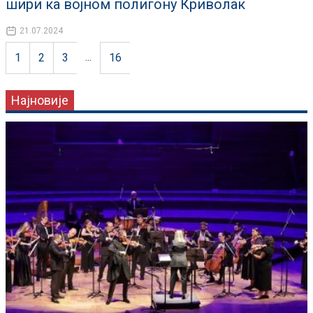
шири ка војном полигону Криволак
21.07.2024
...
1
2
3
16
Најновије