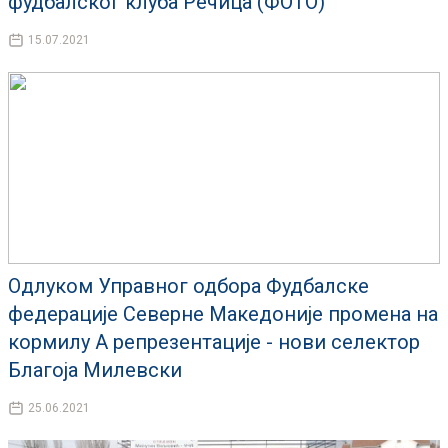
фудбалског клуба Речица (ФОТО)
15.07.2021
Одлуком Управног одбора Фудбалске
федерације Северне Македоније промена на
кормилу А репрезентације - нови селектор
Благоја Милевски
25.06.2021