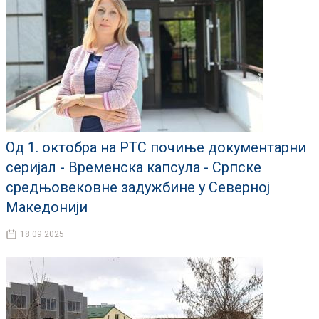
Од 1. октобра на РТС почиње документарни
серијал - Временска капсула - Српске
средњовековне задужбине у Северној
Македонији
18.09.2025