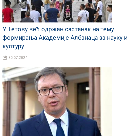
У Тетову већ одржан састанак на тему
формирања Академије Албанаца за науку и
културу
30.07.2024