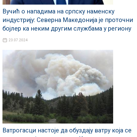
Вучић о нападима на српску наменску
индустрију: Северна Македонија је проточни
бојлер ка неким другим службама у региону
23.07.2024
Ватрогасци настоје да обуздају ватру која се