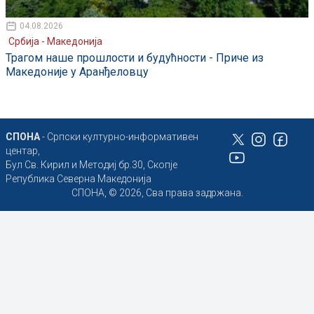
04.08.2026
Србија - Македонија
Трагом наше прошлости и будућности - Приче из
Македоније у Аранђеловцу
СПОНА
- Српски културно-информативен
центар,
Бул Св. Кирил и Методиј бр.30, Скопје
Република Северна Македонија
СПОНА, © 2026, Сва права задржана.