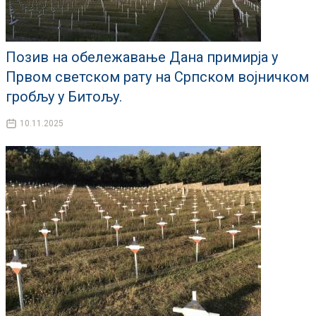
Позив на обележавање Дана примирја у
Првом светском рату на Српском војничком
гробљу у Битољу.
10.11.2025