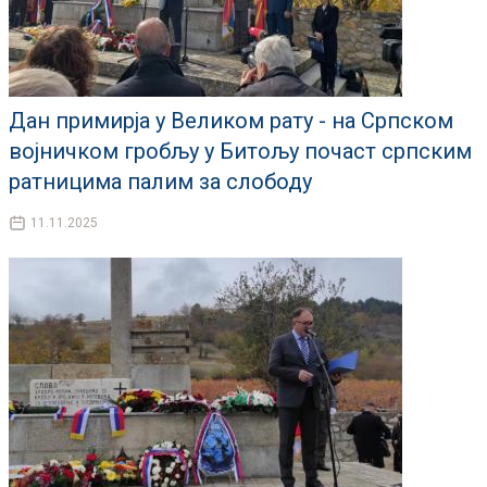
Дан примирја у Великом рату - на Српском
војничком гробљу у Битољу почаст српским
ратницима палим за слободу
11.11.2025