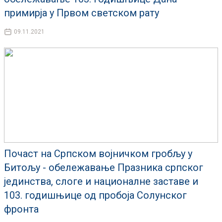
примирја у Првом светском рату
09.11.2021
Почаст на Српском војничком гробљу у
Битољу - обележавање Празника српског
јединства, слоге и националне заставе и
103. годишњице од пробоја Солунског
фронта