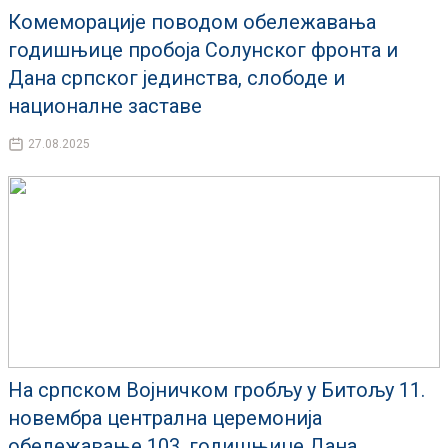
Комеморације поводом обележавања
годишњице пробоја Солунског фронта и
Дана српског јединства, слободе и
националне заставе
27.08.2025
На српском Војничком гробљу у Битољу 11.
новембра централна церемонија
обележавање 103. годишњице Дана