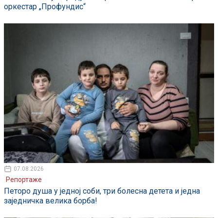
оркестар „Профундис“
07.08.2026
Репортаже
Петоро душа у једној соби, три болесна детета и једна
заједничка велика борба!