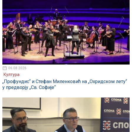
06.08.2026
Култура
„Профундис“ и Стефан Миленковић на „Охридском лету“
у предворју „Св. Софије“