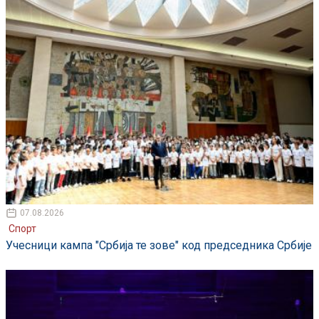
07.08.2026
Спорт
Учесници кампа "Србија те зове" код председника Србије