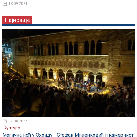
13.09.2021
Најновије
07.08.2026
Култура
Магична ноћ у Охриду - Стефан Миленковић и камерниот