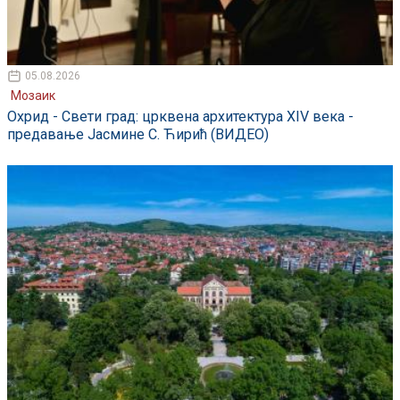
05.08.2026
Мозаик
Охрид - Свети град: црквена архитектура XIV века -
предавање Јасмине С. Ћирић (ВИДЕО)