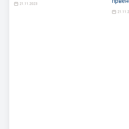
првен
21.11.2023
21.11.