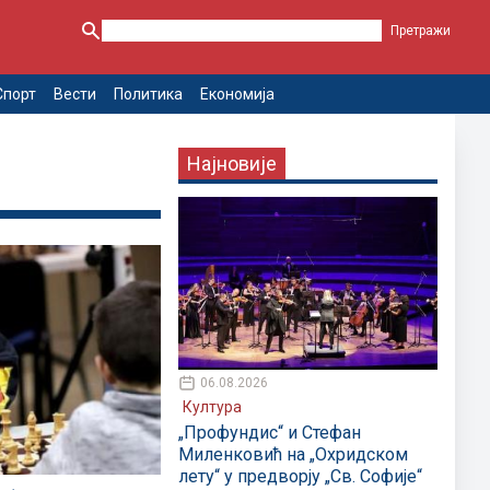
Спорт
Вести
Политика
Економија
Најновије
06.08.2026
Култура
„Профундис“ и Стефан
Миленковић на „Охридском
лету“ у предворју „Св. Софије“