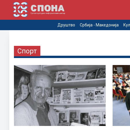
Друштво
Србија - Македонија
Кул
Спорт