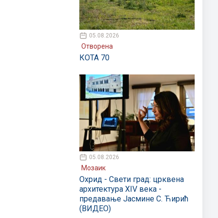
05.08.2026
Отворена
КОТА 70
05.08.2026
Мозаик
Охрид - Свети град: црквена
архитектура XIV века -
предавање Јасмине С. Ћирић
(ВИДЕО)