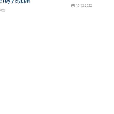
ству у Будви
15.02.2022
2023