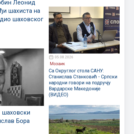
бин Леонид
ђи шахиста на
бедио шаховског
05.08.2026
Мозаик
Са Округлог стола САНУ:
Станислав Станковић - Српски
народни говори на подручју
Вардарске Македоније
(ВИДЕО)
и шаховски
ислав Бора