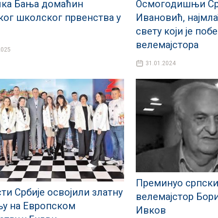
ка Бања домаћин
Осмогодишњи Ср
ког школског првенства у
Ивановић, најмла
свету који је по
велемајстора
2025
31.01.2024
Преминуо српск
ти Србије освојили златну
велемајстор Бор
у на Европском
Ивков