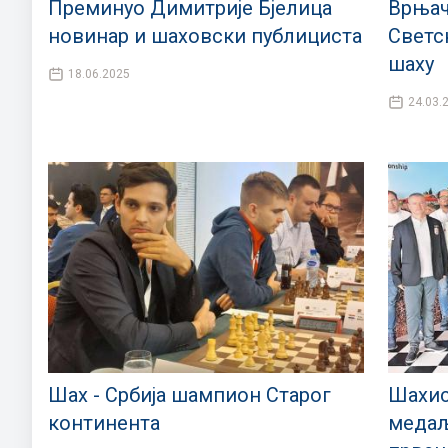
Преминуо Димитрије Бјелица
Врњач
новинар и шаховски публициста
Светс
шаху
18.06.2025
24.03.
Шах - Србија шампион Старог
Шахис
континента
медаљ