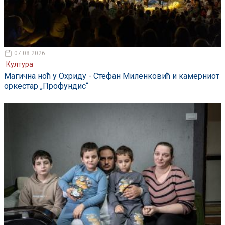
07.08.2026
Култура
Магична ноћ у Охриду - Стефан Миленковић и камерниот
оркестар „Профундис“