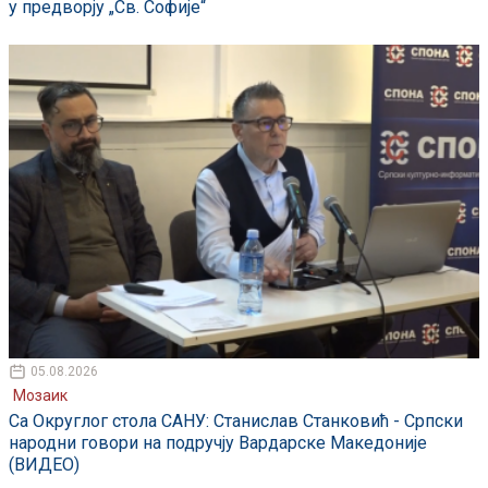
у предворју „Св. Софије“
05.08.2026
Мозаик
Са Округлог стола САНУ: Станислав Станковић - Српски
народни говори на подручју Вардарске Македоније
(ВИДЕО)