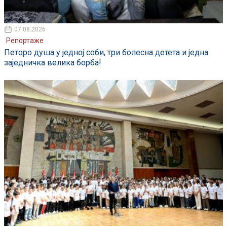
07.08.2026
Репортаже
Петоро душа у једној соби, три болесна детета и једна
заједничка велика борба!