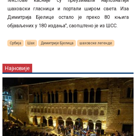
текстове касније су преузимали најпознатији
шаховски гласници и портали широм света. Иза
Димитрија Бјелице остало је преко 80 књига
објављених у 180 издања", саопштено је из ШСС.
Србија
Шах
Димитрије Бјелица
шаховске легенде
Најновије