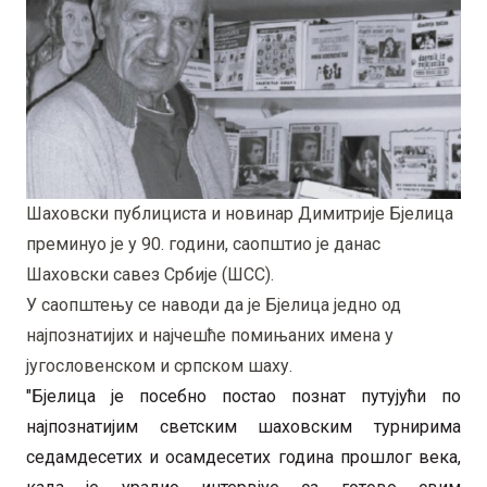
Шаховски публициста и новинар Димитрије Бјелица
преминуо је у 90. години, саопштио је данас
Шаховски савез Србије (ШСС).
У саопштењу се наводи да је Бјелица једно од
најпознатијих и најчешће помињаних имена у
југословенском и српском шаху.
"Бјелица је посебно постао познат путујући по
најпознатијим светским шаховским турнирима
седамдесетих и осамдесетих година прошлог века,