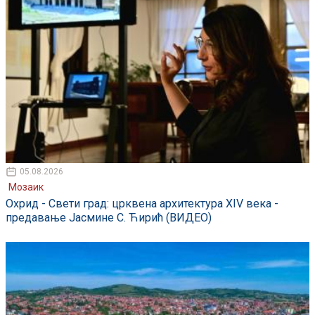
05.08.2026
Мозаик
Охрид - Свети град: црквена архитектура XIV века -
предавање Јасмине С. Ћирић (ВИДЕО)