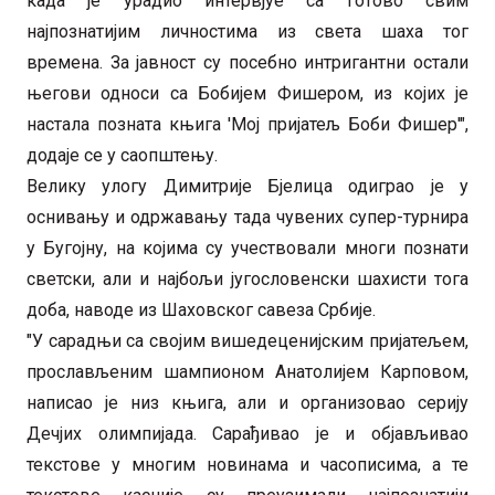
када је урадио интервјуе са готово свим
најпознатијим личностима из света шаха тог
времена. За јавност су посебно интригантни остали
његови односи са Бобијем Фишером, из којих је
настала позната књига 'Мој пријатељ Боби Фишер'",
додаје се у саопштењу.
Велику улогу Димитрије Бјелица одиграо је у
оснивању и одржавању тада чувених супер-турнира
у Бугојну, на којима су учествовали многи познати
светски, али и најбољи југословенски шахисти тога
доба, наводе из Шаховског савеза Србије.
"У сарадњи са својим вишедеценијским пријатељем,
прослављеним шампионом Анатолијем Карповом,
написао је низ књига, али и организовао серију
Дечјих олимпијада. Сарађивао је и објављивао
текстове у многим новинама и часописима, а те