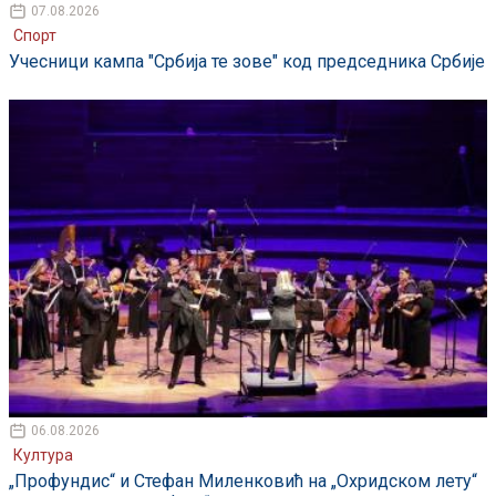
07.08.2026
Спорт
Учесници кампа "Србија те зове" код председника Србије
06.08.2026
Култура
„Профундис“ и Стефан Миленковић на „Охридском лету“