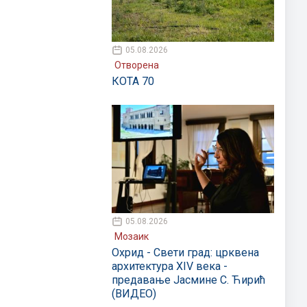
05.08.2026
Отворена
КОТА 70
05.08.2026
Мозаик
Охрид - Свети град: црквена
архитектура XIV века -
предавање Јасмине С. Ћирић
(ВИДЕО)