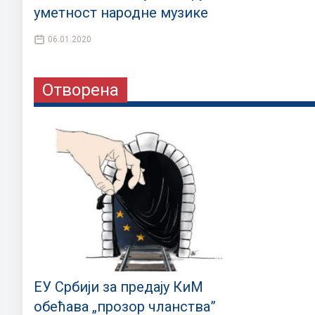
уметност народне музике
06.01.2020
Отворена
ЕУ Србији за предају КиМ
обећава „прозор чланства”