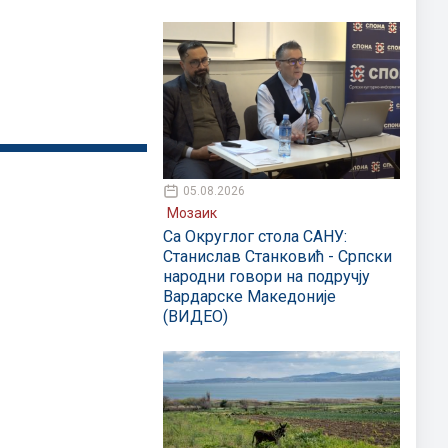
05.08.2026
Мозаик
Са Округлог стола САНУ:
Станислав Станковић - Српски
народни говори на подручју
Вардарске Македоније
(ВИДЕО)