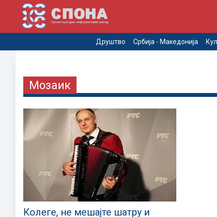
Друштво
Србија - Македонија
Кул
Мозаик
Колеге, не мешајте шатру и