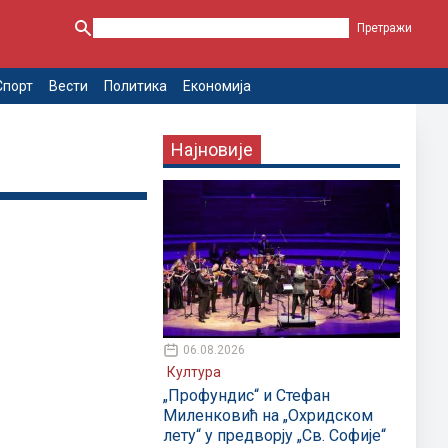
Спорт
Вести
Политика
Економија
Најновије
06.08.2026
Култура
„Профундис“ и Стефан
Миленковић на „Охридском
лету“ у предворју „Св. Софије“