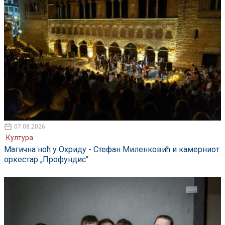
07.08.2026
Култура
Магична ноћ у Охриду - Стефан Миленковић и камерниот
оркестар „Профундис“