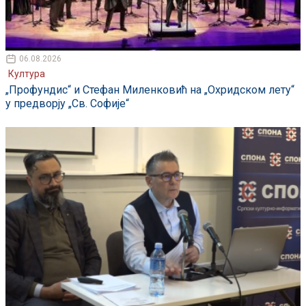
06.08.2026
Култура
„Профундис“ и Стефан Миленковић на „Охридском лету“
у предворју „Св. Софије“