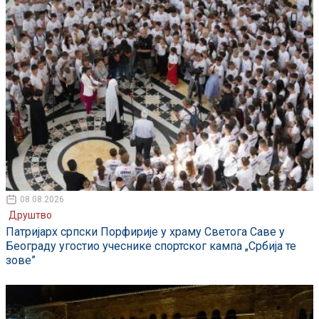
08.08.2026
Друштво
Патријарх српски Порфирије у храму Светога Саве у
Београду угостио учеснике спортског кампа „Србија те
зове”