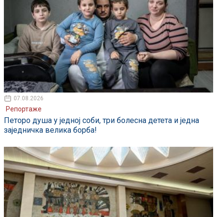
07.08.2026
Репортаже
Петоро душа у једној соби, три болесна детета и једна
заједничка велика борба!