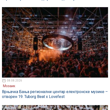
08.08.2026
Мозаик
Врњачка Бања регионални центар електронске музике –
отворен 19. Tuborg Beat x Lovefest