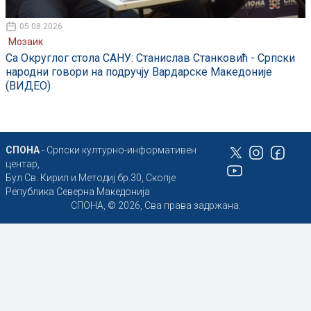
05.08.2026
Мозаик
Са Округлог стола САНУ: Станислав Станковић - Српски
народни говори на подручју Вардарске Македоније
(ВИДЕО)
СПОНА
- Српски културно-информативен
центар,
Бул Св. Кирил и Методиј бр.30, Скопје
Република Северна Македонија
СПОНА, © 2026, Сва права задржана.