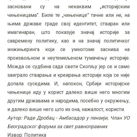
засновани су на некаквим „историјским
чињеницама”. Биле те „чињенице” тачне или не, на
њима државе граде свој идентитет, стваран или
имагинаран, што показује значај историје за
савремену политику, као и на значај политичког
инжињеринга који се умногоме заснива на
произвољном и неутемељеном тумачењу историје.
Можда се судбина сада свети Скопљу јер се и само
заиграло стварања и креирања историје која се није
допала суседима. И, напокон, Србији историјске
чињенице иду у корист далеко више него многим
другим државама и народима, посебно у окружењу,
и далеко више него што их она, нажалост, користи.
Аутор:
Раде Дробац -
Амбасадор у пензији, Члан УО
Београдског форума за свет равноправних
Извор: Политика