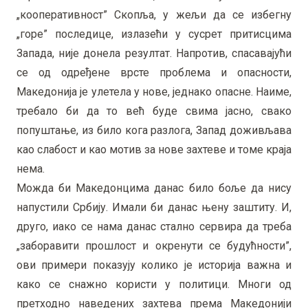
„кооперативност” Скопља, у жељи да се избегну
„горе” последице, излазећи у сусрет притисцима
Запада, није донела резултат. Напротив, спасавајући
се од одређене врсте проблема и опасности,
Македонија је улетела у нове, једнако опасне. Наиме,
требало би да то већ буде свима јасно, свако
попуштање, из било кога разлога, Запад доживљава
као слабост и као мотив за нове захтеве и томе краја
нема.
Можда би Македонцима данас било боље да нису
напустили Србију. Имали би данас њену заштиту. И,
друго, иако се нама данас стално сервира да треба
„заборавити прошлост и окренути се будућности”,
ови примери показују колико је историја важна и
како се снажно користи у политици. Многи од
претходно наведених захтева према Македонији