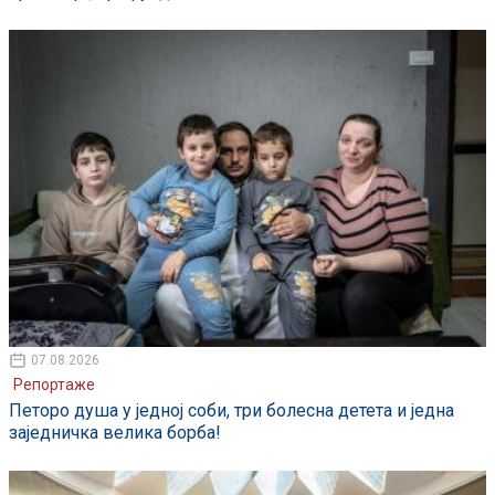
07.08.2026
Репортаже
Петоро душа у једној соби, три болесна детета и једна
заједничка велика борба!