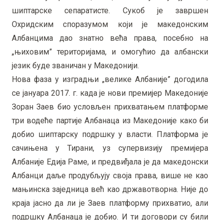
шиптарске сепаратисте. Сукоб је завршен
Охридским споразумом који је македонским
Албанцима дао знатно већа права, посебно на
„њиховим” територијама, и омогућио да албански
језик буде званичан у Македонији.
Нова фаза у изградњи „велике Албаније” догодила
се јануара 2017. г. када је нови премијер Македоније
Зоран Заев био условљен прихватањем платформе
три водеће партије Албанаца из Македоније како би
добио шиптарску подршку у власти. Платформа је
сачињена у Тирани, уз супервизију премијера
Албаније Едија Раме, и предвиђала је да македонски
Албанци даље продубљују своја права, више не као
мањинска заједница већ као државотворна. Није до
краја јасно да ли је Заев платформу прихватио, али
подршку Албанаца је добио. И ти договори су били