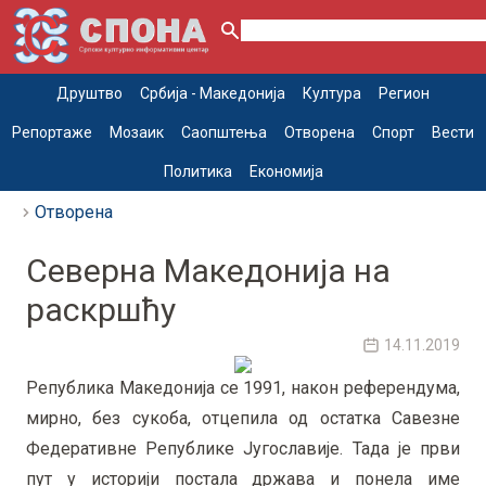
Друштво
Србија - Македонија
Култура
Регион
Репортаже
Мозаик
Саопштења
Отворена
Спорт
Вести
Политика
Економија
Отворена
Северна Македонија на
раскршћу
14.11.2019
Република Македонија се 1991, након референдума,
мирно, без сукоба, отцепила од остатка Савезне
Федеративне Републике Југославије. Тада је први
пут у историји постала држава и понела име