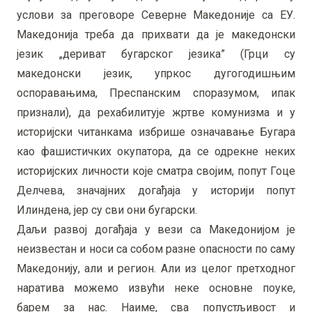
услови за преговоре Северне Македоније са ЕУ.
Македонија треба да прихвати да је македонски
језик „дериват бугарског језика” (Грци су
македонски језик, упркос дугогодишњим
оспоравањима, Преспанским споразумом, ипак
признали), да рехабилитује жртве комунизма и у
историјски читанкама избрише означавање Бугара
као фашистичких окупатора, да се одрекне неких
историјских личности које сматра својим, попут Гоце
Делчева, значајних догађаја у историји попут
Илиндена, јер су сви они бугарски.
Даљи развој догађаја у вези са Македонијом је
неизвестан и носи са собом разне опасности по саму
Македонију, али и регион. Али из целог претходног
наратива можемо извући неке основне поуке,
барем за нас. Наиме, сва попустљивост и