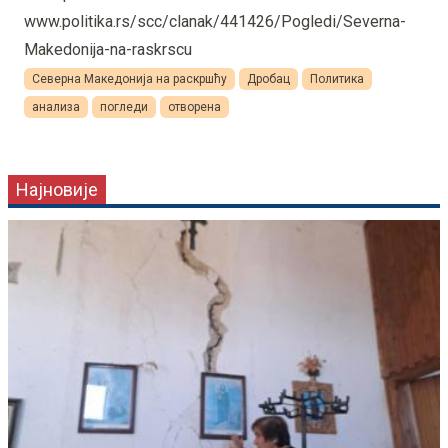
www.politika.rs/scc/clanak/441426/Pogledi/Severna-
Makedonija-na-raskrscu
Северна Македонија на раскршћу
Дробац
Политика
анализа
погледи
отворена
Најновије