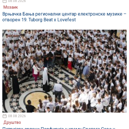
08.08.2026
Мозаик
Врњачка Бања регионални центар електронске музике –
отворен 19. Tuborg Beat x Lovefest
08.08.2026
Друштво