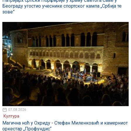
Патријарх српски Порфирије у храму Светога Саве у
Београду угостио учеснике спортског кампа „Србија те
зове”
07.08.2026
Култура
Магична ноћ у Охриду - Стефан Миленковић и камерниот
оркестар „Профундис“