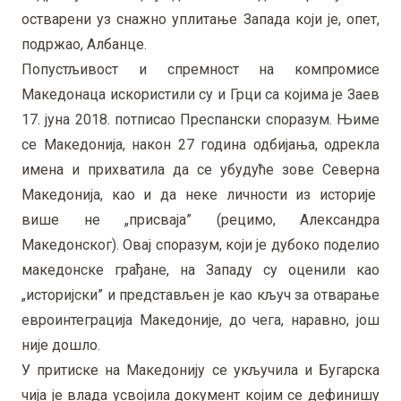
остварени уз снажно уплитање Запада који је, опет,
подржао, Албанце.
Попустљивост и спремност на компромисе
Македонаца искористили су и Грци са којима је Заев
17. јуна 2018. потписао Преспански споразум. Њиме
се Македонија, након 27 година одбијања, одрекла
имена и прихватила да се убудуће зове Северна
Македонија, као и да неке личности из историје
више не „присваја” (рецимо, Александра
Македонског). Овај споразум, који је дубоко поделио
македонске грађане, на Западу су оценили као
„историјски” и представљен је као кључ за отварање
евроинтеграција Македоније, до чега, наравно, још
није дошло.
У притиске на Македонију се укључила и Бугарска
чија је влада усвојила документ којим се дефинишу