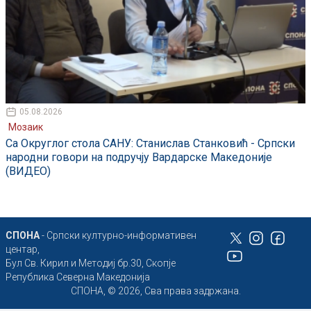
05.08.2026
Мозаик
Са Округлог стола САНУ: Станислав Станковић - Српски
народни говори на подручју Вардарске Македоније
(ВИДЕО)
СПОНА
- Српски културно-информативен
центар,
Бул Св. Кирил и Методиј бр.30, Скопје
Република Северна Македонија
СПОНА, © 2026, Сва права задржана.