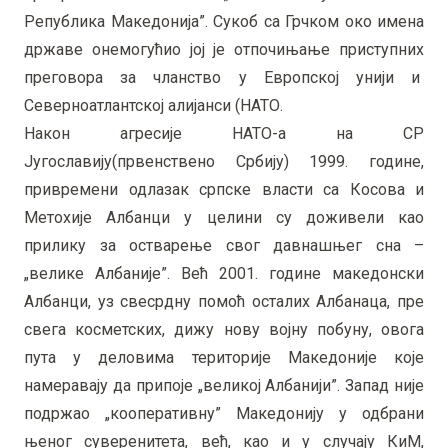
Република Македонија”. Сукоб са Грчком око имена
државе онемогућио јој је отпочињање приступних
преговора за чланство у Европској унији и
Северноатлантској алијанси (НАТО.
Након агресије НАТО-а на СР
Југославију(првенствено Србију) 1999. године,
привремени одлазак српске власти са Косова и
Метохије Албанци у целини су доживели као
прилику за остварење свог давнашњег сна –
„велике Албаније”. Већ 2001. године македонски
Албанци, уз свесрдну помоћ осталих Албанаца, пре
свега косметских, дижу нову војну побуну, овога
пута у деловима територије Македоније које
намеравају да припоје „великој Албанији”. Запад није
подржао „кооперативну” Македонију у одбрани
њеног суверенитета, већ, као и у случају КиМ,