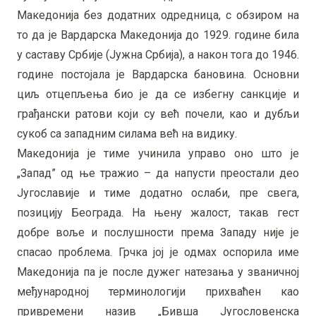
Македонија без додатних одредница, с обзиром на
то да је Вардарска Македонија до 1929. године била
у саставу Србије (Јужна Србија), а након тога до 1946.
године постојала је Вардарска бановина. Основни
циљ отцепљења био је да се избегну санкције и
грађански ратови који су већ почели, као и дубљи
сукоб са западним силама већ на видику.
Македонија је тиме учинила управо оно што је
„Запад” од ње тражио – да напусти преостали део
Југославије и тиме додатно ослаби, пре свега,
позицију Београда. На њену жалост, такав гест
добре воље и послушности према Западу није је
спасао проблема. Грчка јој је одмах оспорила име
Македонија па је после дужег натезања у званичној
међународној терминологији прихваћен као
привремени назив „Бивша Југословенска