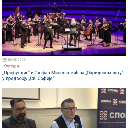
06.08.2026
Култура
„Профундис“ и Стефан Миленковић на „Охридском лету“
у предворју „Св. Софије“