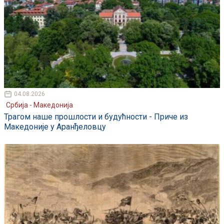
04.08.2026
Србија - Македонија
Трагом наше прошлости и будућности - Приче из
Македоније у Аранђеловцу