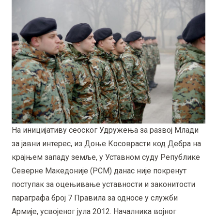
На иницијативу сеоског Удружења за развој Млади
за јавни интерес, из Доње Косоврасти код Дебра на
крајњем западу земље, у Уставном суду Републике
Северне Македоније (РСМ) данас није покренут
поступак за оцењивање уставности и законитости
параграфа број 7 Правила за односе у служби
Армије, усвојеног јула 2012. Началника војног