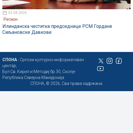
02.08.2026
Регион
Илинданска честитка председнице РСМ Гордане
Сиљановске Давкове
СПОНА
- Српски културно-информативен
центар,
Бул Св. Кирил и Методиј бр.30, Скопје
Република Северна Македонија
СПОНА, © 2026, Сва права задржана.