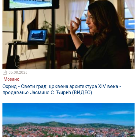
05.08.2026
Мозаик
Охрид - Свети град: црквена архитектура XIV века -
предавање Јасмине С. Ћирић (ВИДЕО)