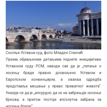
Скопље Уставни суд, фото Младен Станчић
Према објављеним детаљима поднете иницијативе
Уставном суду РСМ, наводи сае да је „питање о
носењу браде правно дозвољено Уставом и
Европском конвенцијом, а оваква одредба
представља мешање у право приватног живота“.
Указује се да је „апсурдно да се не забрањује носење
бркова, а притом постоји апсолутна забрана за
носење браде“.