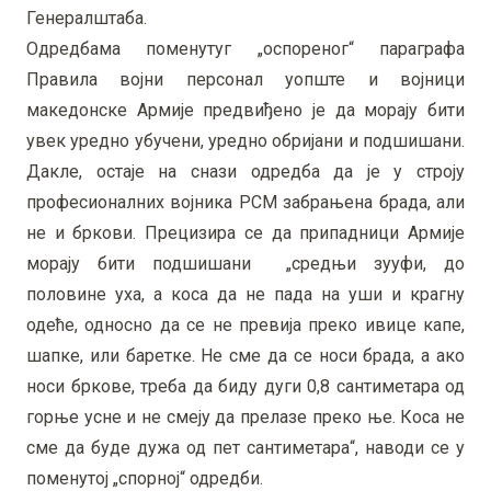
Генералштаба.
Одредбама поменутуг „оспореног“ параграфа
Правила војни персонал уопште и војници
македонске Армије предвиђено је да морају бити
увек уредно убучени, уредно обријани и подшишани.
Дакле, остаје на снази одредба да је у строју
професионалних војника РСМ забрањена брада, али
не и бркови. Прецизира се да припадници Армије
морају бити подшишани „средњи зууфи, до
половине уха, а коса да не пада на уши и крагну
одеће, односно да се не превија преко ивице капе,
шапке, или баретке. Не сме да се носи брада, а ако
носи бркове, треба да биду дуги 0,8 сантиметара од
горње усне и не смеју да прелазе преко ње. Коса не
сме да буде дужа од пет сантиметара“, наводи се у
поменутој „спорној“ одредби.