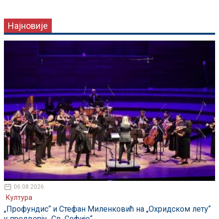
Најновије
06.08.2026
Култура
„Профундис“ и Стефан Миленковић на „Охридском лету“
у предворју „Св. Софије“