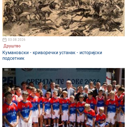
03.08.2026
Друштво
Кумановски - криворечки устанак - историјски
подсетник