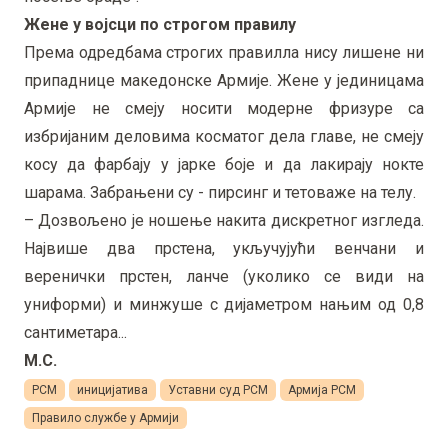
Жене у војсци по строгом правилу
Према одредбама строгих правилла нису лишене ни
припаднице македонске Армије. Жене у јединицама
Армије не смеју носити модерне фризуре са
избријаним деловима косматог дела главе, не смеју
косу да фарбају у јарке боје и да лакирају нокте
шарама. Забрањени су - пирсинг и тетоваже на телу.
– Дозвољено је ношење накита дискретног изгледа.
Највише два прстена, укључујући венчани и
веренички прстен, ланче (уколико се види на
униформи) и минжуше с дијаметром нањим од 0,8
сантиметара...
М.С.
РСМ
иницијатива
Уставни суд РСМ
Армија РСМ
Правило службе у Армији