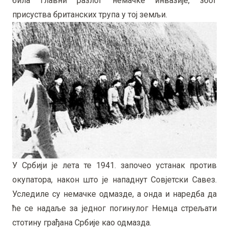
била главни разлог немачке инвазије, због
присуства британских трупа у тој земљи.
У Србији је лета те 1941. започео устанак против
окупатора, након што је нападнут Совјетски Савез.
Уследиле су немачке одмазде, а онда и наредба да
ће се надаље за једног погинулог Немца стрељати
стотину грађана Србије као одмазда.