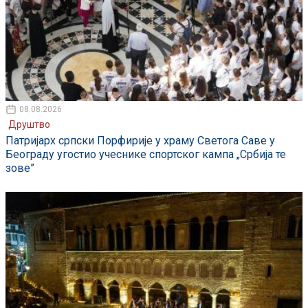
08.08.2026
Друштво
Патријарх српски Порфирије у храму Светога Саве у
Београду угостио учеснике спортског кампа „Србија те
зове”