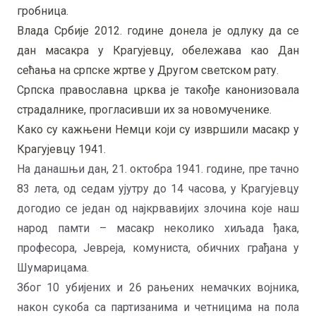
гробница.
Влада Србије 2012. године донела је одлуку да се
дан масакра у Крагујевцу, обележава као Дан
сећања на српске жртве у Другом светском рату.
Српска православна црква је такође канонизовала
страдалнике, прогласивши их за новомученике.
Како су кажњени Немци који су извршили масакр у
Крагујевцу 1941.
На данашњи дан, 21. октобра 1941. године, пре тачно
83 лета, од седам ујутру до 14 часова, у Крагујевцу
догодио се један од најкрвавијих злочина које наш
народ памти – масакр неколико хиљада ђака,
професора, Јевреја, комуниста, обичних грађана у
Шумарицама.
Због 10 убијених и 26 рањених немачких војника,
након сукоба са партизанима и четницима на пола