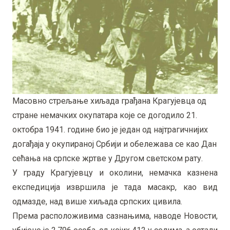
Масовно стрељање хиљада грађана Крагујевца од
стране немачких окупатара које се догодило 21.
октобра 1941. године био је један од најтрагичнијих
догађаја у окупираној Србији и обележава се као Дан
сећања на српске жртве у Другом светском рату.
У граду Крагујевцу и околини, немачка казнена
експедиција извршила је тада масакр, као вид
одмазде, над више хиљада српских цивила.
Према расположивима сазнањима, наводе Новости,