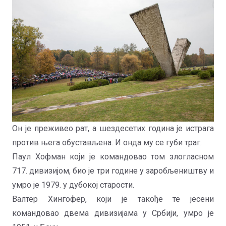
Он је преживео рат, а шездесетих година је истрага
против њега обустављена. И онда му се губи траг.
Паул Хофман који је командовао том злогласном
717. дивизијом, био је три године у заробљеништву и
умро је 1979. у дубокој старости.
Валтер Хингофер, који је такође те јесени
командовао двема дивизијама у Србији, умро је