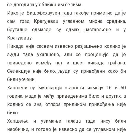
се догодила у оближњим селима.
Иако је Бишофсхаузен тада такође приметио да је
сам град Крагујевац углавном мирна средина,
бруталне одмазде су одмах настављене и у
Крагујевцу.
Никада није сасвим извесно разјашњено колико је
људи тада ухапшено, али се процењује да је
приведено између пет и шест хиљада грађана.
Селекције није било, људи су привођени како би
били уочени.
Хапшени су мушкарци старости између 16 и 60
година, мада је међу приведенима било и других, а
колико се зна, отпора приликом привођења није
било.
Хапшења и узимање талаца тада нису били
необични, и готово је извесно да се углавном није