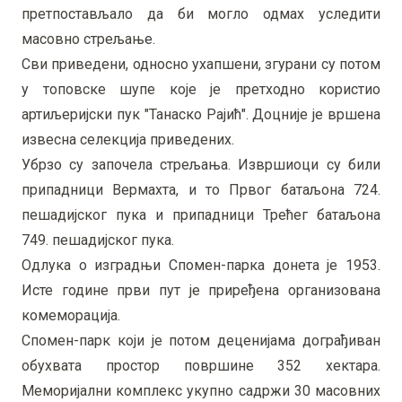
претпостављало да би могло одмах уследити
масовно стрељање.
Сви приведени, односно ухапшени, згурани су потом
у топовске шупе које је претходно користио
артиљеријски пук "Танаско Рајић". Доцније је вршена
извесна селекција приведених.
Убрзо су започела стрељања. Извршиоци су били
припадници Вермахта, и то Првог батаљона 724.
пешадијског пука и припадници Трећег батаљона
749. пешадијског пука.
Одлука о изградњи Спомен-парка донета је 1953.
Исте године први пут је приређена организована
комеморација.
Спомен-парк који је потом деценијама дограђиван
обухвата простор површине 352 хектара.
Меморијални комплекс укупно садржи 30 масовних