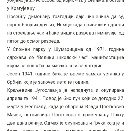
убијено је 2.796 особа, од којих 412 у селима, а остали
у Крагујевцу.
Посебну димензију трагедији даје чињеница да су,
поред бројних других, Немци тада привели и одвели
на стрељање чак и ђаке виших разреда гимназије, од
петог до осмог разреда.
У Спомен парку у Шумарицама од 1971. године
одржава се "Велики школски час", манифестација
којом се подсећа на масакр који се догодио.
Јесен 1941. године била је време замаха устанка у
Србији, који је започео лета те године.
Краљевина Југославија је нападнута и окупирана
априла те 1941. Повод је био пуч који се догодио 27.
марта у Београду, када је оборена Влада Цветковић
Мачек, потписница Протокола о приступању Пакту
два дана раније. Одмах је окупирана и Грчка која је и