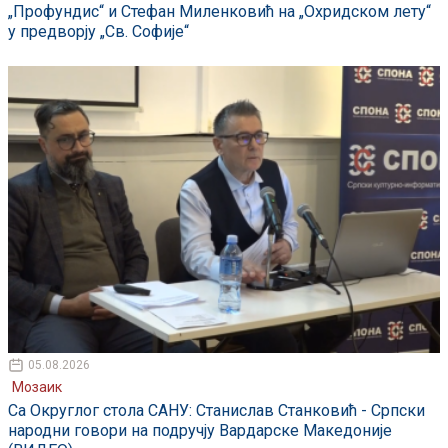
„Профундис“ и Стефан Миленковић на „Охридском лету“
у предворју „Св. Софије“
05.08.2026
Мозаик
Са Округлог стола САНУ: Станислав Станковић - Српски
народни говори на подручју Вардарске Македоније