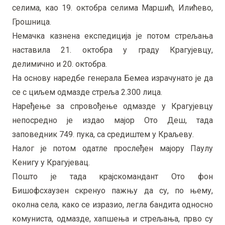
селима, као 19. октобра селима Маршић, Илићево,
Грошница.
Немачка казнена експедиција је потом стрељања
наставила 21. октобра у граду Крагујевцу,
делимично и 20. октобра.
На основу наредбе генерала Бемеа израчунато је да
се с циљем одмазде стреља 2.300 лица.
Наређење за спровођење одмазде у Крагујевцу
непосредно је издао мајор Ото Деш, тада
заповедник 749. пука, са средиштем у Краљеву.
Налог је потом одатле прослеђен мајору Паулу
Кенигу у Крагујевац.
Пошто је тада крајскомандант Ото фон
Бишофсхаузен скренуо пажњу да су, по њему,
околна села, како се изразио, легла бандита односно
комуниста, одмазде, хапшења и стрељања, прво су