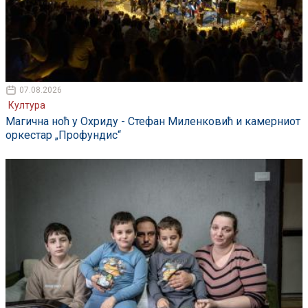
07.08.2026
Култура
Магична ноћ у Охриду - Стефан Миленковић и камерниот
оркестар „Профундис“