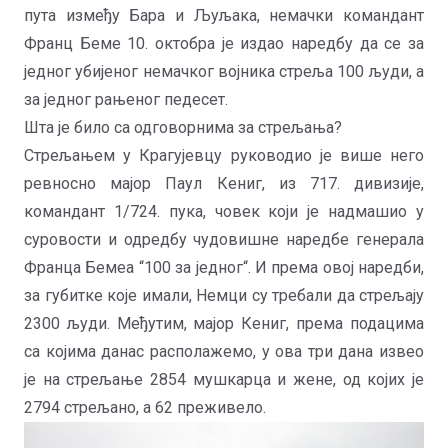
пута између Бара и Љуљака, немачки командант
Франц Беме 10. октобра је издао наредбу да се за
једног убијеног немачког војника стреља 100 људи, а
за једног рањеног педесет.
Шта је било са одговорнима за стрељања?
Стрељањем у Крагујевцу руководио је више него
ревносно мајор Паул Кениг, из 717. дивизије,
командант 1/724. пука, човек који је надмашио у
суровости и одредбу чудовишне наредбе генерала
Франца Бемеа “100 за једног“. И према овој наредби,
за губитке које имали, Немци су требали да стрељају
2300 људи. Међутим, мајор Кениг, према подацима
са којима данас располажемо, у ова три дана извео
је на стрељање 2854 мушкарца и жене, од којих је
2794 стрељано, а 62 преживело.