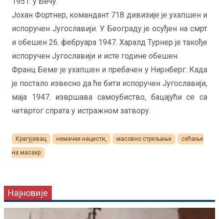
1951. у Бечу.
Јохан Фортнер, командант 718 дивизије је ухапшен и
испоручен Југославији. У Београду је осуђен на смрт
и обешен 26. фебруара 1947. Харалд Турнер је такође
испоручен Југославији и исте године обешен.
Франц Беме је ухапшен и пребачен у Нирнберг. Када
је постало извесно да ће бити испоручен Југославији,
маја 1947. извршава самоубиство, бацајући се са
четвртог спрата у истражном затвору.
Крагујевац
немачки нацисти,
масовно стрељање
сећање
на масакр
Најновије