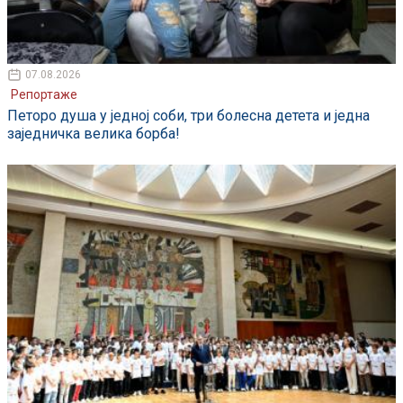
07.08.2026
Репортаже
Петоро душа у једној соби, три болесна детета и једна
заједничка велика борба!