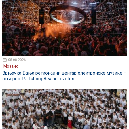
08.08.2026
Мозаик
Врњачка Бања регионални центар електронске музике –
отворен 19. Tuborg Beat x Lovefest