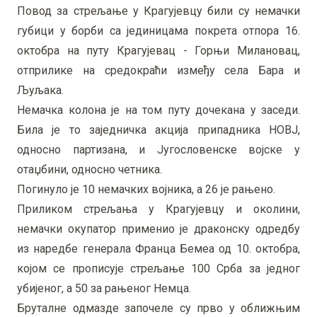
Повод за стрељање у Крагујевцу били су немачки
губици у борби са јединицама покрета отпора 16.
октобра на путу Крагујевац - Горњи Милановац,
отприлике на средокраћи између села Бара и
Љуљака.
Немачка колона је на том путу дочекана у заседи.
Била је то заједничка акција припадника НОВЈ,
односно партизана, и Југословенске војске у
отаџбини, односно четника.
Погинуло је 10 немачких војника, а 26 је рањено.
Приликом стрељања у Крагујевцу и околини,
немачки окупатор применио је драконску одредбу
из наредбе генерала Франца Бемеа од 10. октобра,
којом се прописује стрељање 100 Срба за једног
убијеног, а 50 за рањеног Немца.
Бруталне одмазде започеле су прво у оближњим