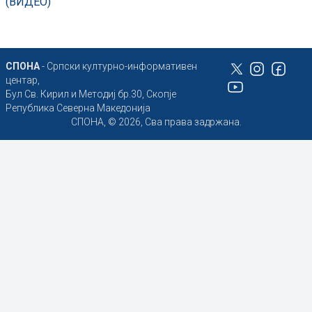
(ВИДЕО)
СПОНА
- Српски културно-информативен
центар,
Бул Св. Кирил и Методиј бр.30, Скопје
Република Северна Македонија
СПОНА, © 2026, Сва права задржана.