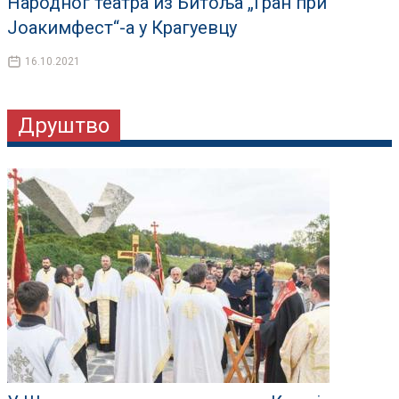
Народног театра из Битоља „Гран при“
Јоакимфест“-а у Крагуевцу
16.10.2021
Друштво