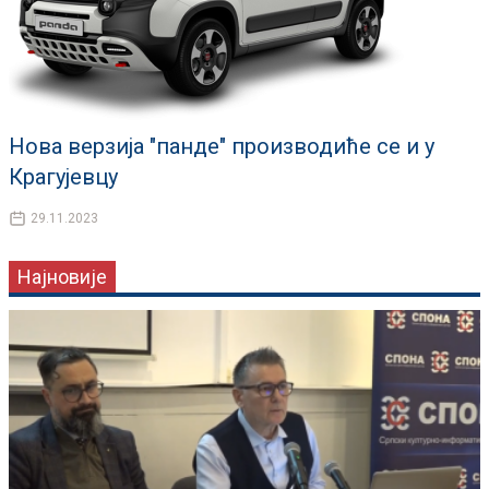
Нова верзија "панде" производиће се и у
Крагујевцу
29.11.2023
Најновије