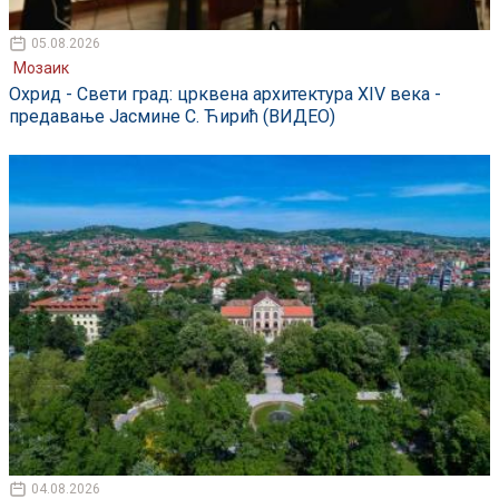
05.08.2026
Мозаик
Охрид - Свети град: црквена архитектура XIV века -
предавање Јасмине С. Ћирић (ВИДЕО)
04.08.2026