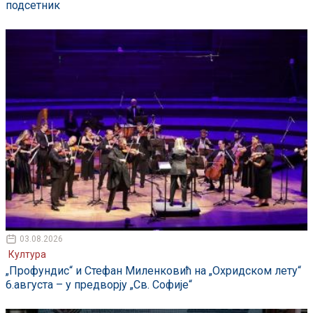
подсетник
03.08.2026
Култура
„Профундис“ и Стефан Миленковић на „Охридском лету“
6.августа – у предворју „Св. Софије“