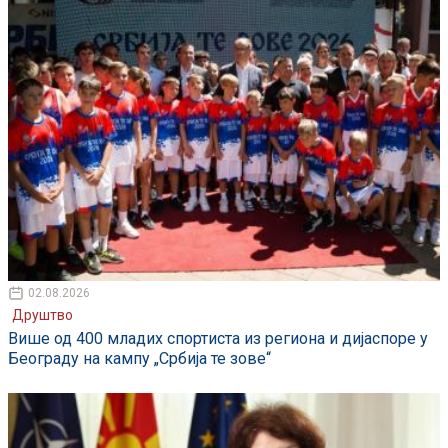
02.08.2026
Друштво
Више од 400 младих спортиста из региона и дијаспоре у
Београду на кампу „Србија те зове“