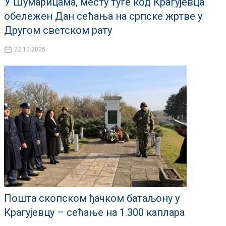
У Шумарицама, месту туге код Крагујевца
обележен Дан сећања на српске жртве у
Другом светском рату
22.10.2025
Пошта скопском ђачком батаљону у
Крагујевцу – сећање на 1.300 каплара