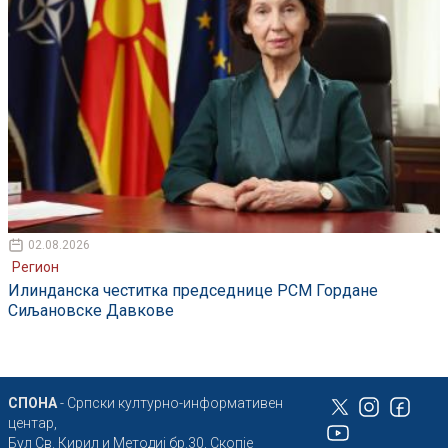
02.08.2026
Регион
Илинданска честитка председнице РСМ Гордане
Сиљановске Давкове
СПОНА
- Српски културно-информативен
центар,
Бул Св. Кирил и Методиј бр.30, Скопје