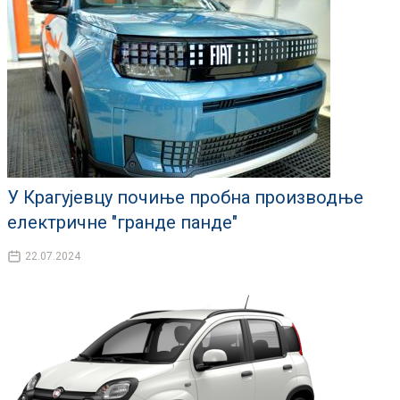
У Крагујевцу почиње пробна производње
електричне "гранде панде"
22.07.2024