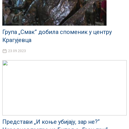
Група „Смак” добила споменик у центру
Крагујевца
23.09.2023
Представи „И коње убијају, зар не?“