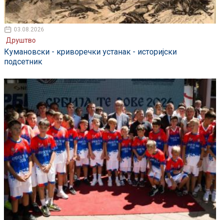
03.08.2026
Друштво
Кумановски - криворечки устанак - историјски
подсетник