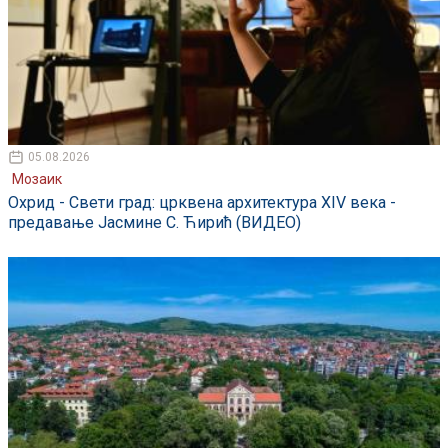
05.08.2026
Мозаик
Охрид - Свети град: црквена архитектура XIV века -
предавање Јасмине С. Ћирић (ВИДЕО)