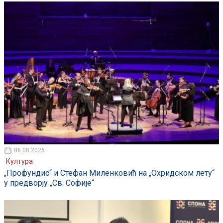
06.08.2026
Култура
„Профундис“ и Стефан Миленковић на „Охридском лету“
у предворју „Св. Софије“