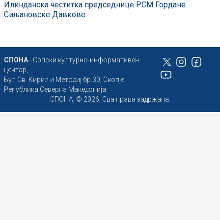
Илинданска честитка председнице РСМ Гордане
Сиљановске Давкове
СПОНА
- Српски културно-информативен
центар,
Бул Св. Кирил и Методиј бр.30, Скопје
Република Северна Македонија
СПОНА, © 2026, Сва права задржана.