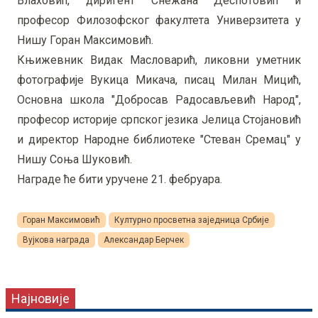
Влаховић, диригент Снежана Деспотовић и
професор Филозофског факултета Универзитета у
Нишу Горан Максимовић.
Књижевник Видак Масловарић, ликовни уметник
фотографије Вукица Микача, писац Милан Мицић,
Основна школа "Добросав Радосављевић Народ",
професор историје српског језика Јелица Стојановић
и директор Народне библиотеке "Стеван Сремац" у
Нишу Соња Шуковић.
Награде ће бити уручене 21. фебруара.
Горан Максимовић
Културно просветна заједница Србије
Вујкова награда
Александар Берчек
Најновије