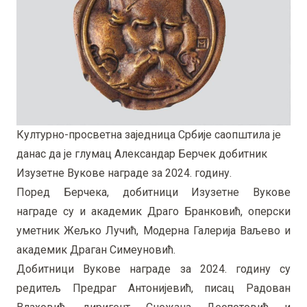
Културно-просветна заједница Србије саопштила је
данас да је глумац Александар Берчек добитник
Изузетне Вукове награде за 2024. годину.
Поред Берчека, добитници Изузетне Вукове
награде су и академик Драго Бранковић, оперски
уметник Жељко Лучић, Модерна Галерија Ваљево и
академик Драган Симеуновић.
Добитници Вукове награде за 2024. годину су
редитељ Предраг Антонијевић, писац Радован