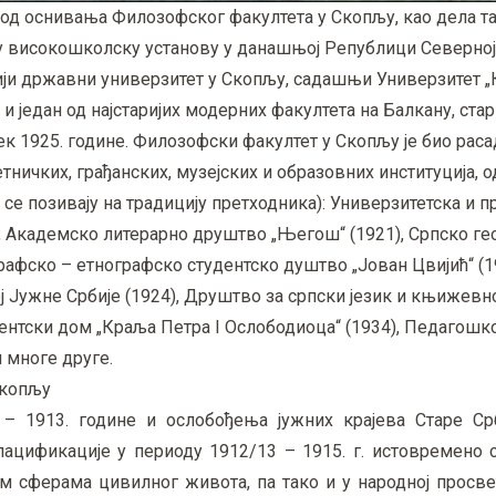
а од оснивања Филозофског факултета у Скопљу, као дела 
ју високошколску установу у данашњој Републици Северној
рији државни универзитет у Скопљу, садашњи Универзитет „
један од најстаријих модерних факултета на Балкану, стари
ек 1925. године. Филозофски факултет у Скопљу је био раса
ничких, грађанских, музејских и образовних институција, о
 се позивају на традицију претходника): Универзитетска и п
), Академско литерарно друштво „Његош“ (1921), Српско г
рафско – етнографско студентско душтво „Јован Цвијић“ (1
ј Јужне Србије (1924), Друштво за српски језик и књижевно
ентски дом „Краља Петра I Ослободиоца“ (1934), Педагошко
 многе друге.
Скопљу
– 1913. године и ослобођења јужних крајева Старе Ср
ацификације у периоду 1912/13 – 1915. г. истовремено с
м сферама цивилног живота, па тако и у народној просв