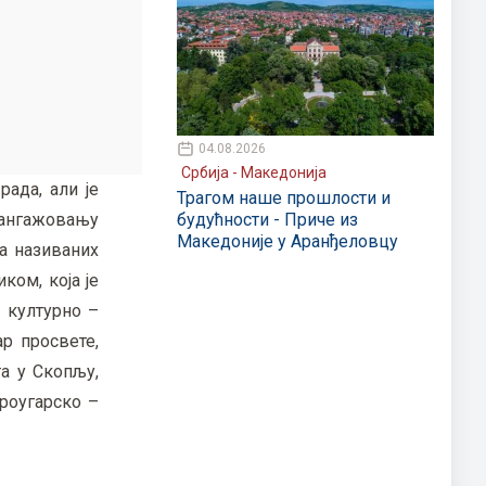
04.08.2026
Србија - Македонија
ада, али је
Трагом наше прошлости и
 ангажовању
будућности - Приче из
Македоније у Аранђеловцу
а називаних
ком, која је
 културно –
ар просвете,
а у Скопљу,
троугарско –