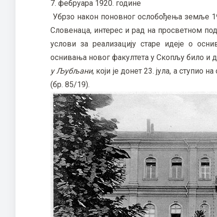
7. фебруара 1920. године
Убрзо након поновног ослобођења земље 19
Словенаца, интерес и рад на просветном по
услови за реализацију старе идеје о осн
оснивања новог факултета у Скопљу било и
у Љубљани
, који је донет 23. јула, а ступи
(бр. 85/19).