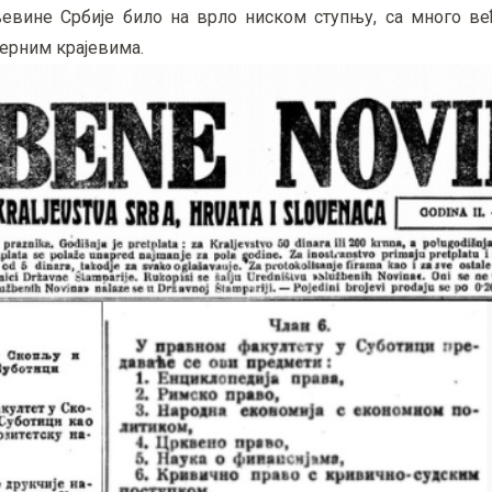
љевине Србије било на врло ниском ступњу, са много в
верним крајевима.