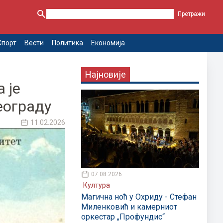
Спорт
Вести
Политика
Економија
Најновије
 је
еограду
11.02.2026
07.08.2026
Култура
Магична ноћ у Охриду - Стефан
Миленковић и камерниот
оркестар „Профундис“