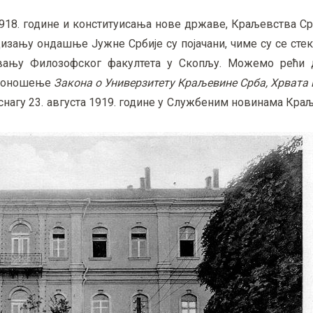
18. године и конституисања нове државе, Краљевства Срб
дизању ондашње Јужне Србије су појачани, чиме су се ст
ивању Филозофског факултета у Скопљу. Можемо рећи д
 доношење
Закона о Универзитету Краљевине Срба, Хрвата
о на снагу 23. августа 1919. године у Службеним новинама Кр