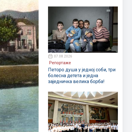
07.08.2026
Репортаже
Петоро душа у једној соби, три
болесна детета и једна
заједничка велика борба!