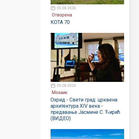
05.08.2026
Отворена
КОТА 70
05.08.2026
Мозаик
Охрид - Свети град: црквена
архитектура XIV века -
предавање Јасмине С. Ћирић
(ВИДЕО)