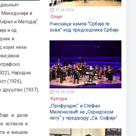
тадашњег
07.08.2026
 Македонији и
Спорт
Кирил и Методиј“.
Учесници кампа "Србија те
зове" код председника Србије
ји и од
дник и
д којих неке
рва јавна
еографско
922), Народни
ст (1926),
 друштво (1937),
06.08.2026
Култура
„Профундис“ и Стефан
Миленковић на „Охридском
бије и дела
лету“ у предворју „Св. Софије“
е истакла и
ети и вишем