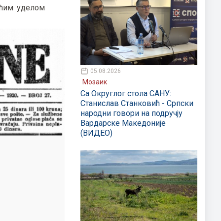
ећим уделом
05.08.2026
Мозаик
Са Округлог стола САНУ:
Станислав Станковић - Српски
народни говори на подручју
Вардарске Македоније
(ВИДЕО)