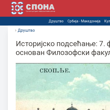
Друштво
Србија - Македонија
Кул
Друштво
Историјско подсећање: 7. 
основан Филозофски факул