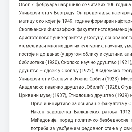
Овог 7. фебруара навршило се читавих 106 годин
Универзитета у Београду. Он представља најстари
матицу око којег је 1949. године формиран најста
Скопљански Филозофски факултет истовремено је и 
Аристотеловог универзитета у Солуну, основаног т
утемељивач многих других културних, научних, умет
постоје и до данас (у другом облику и суштини, али
библиотека (1920), Скопско научно друштво (1921
друштво – одсек у Скопљу (1922), Академско геог
Универзитет у Скопљу и Јужној Србији (1923), Музе
Академско певачко друштво „Обилић“ (1928), Студ
Црквени музеј (1937), Етнолошко друштво (1939) и
Прве иницијативе за оснивање факултета у 
Након завршетка Балканских ратова 1912 
Маћедоније, поред политичко-безбедносне п
потреба за увођењем редовног стања у сви