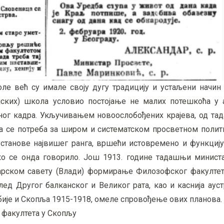
е већ су имале своју дугу традицију и устаљени начин р
ијских) школа условио постојање не малих потешкоћа у
ног кадра. Укључивањем новоослобођених крајева, од тад
ла се потреба за широм и систематском просветном полити
станове највишег ранга, вршећи истовремено и функцију
како се онда говорило. Још 1913. године тадашњи минист
рском савету (Влади) формирање Филозофског факултет
лед Другог балканског и Великог рата, као и каснија аус
бије и Скопља 1915-1918, омеле спровођење ових планова.
факултета у Скопљу