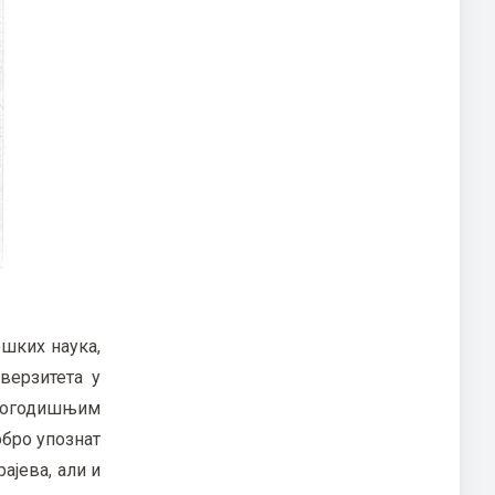
шких наука,
верзитета у
угогодишњим
обро упознат
ајева, али и