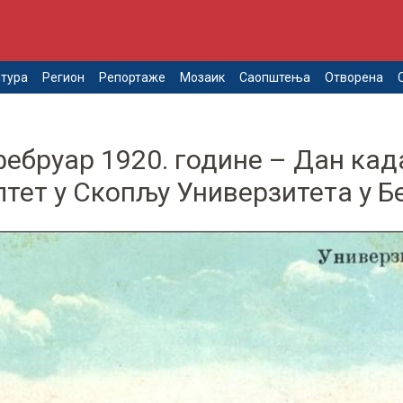
тура
Регион
Репортаже
Мозаик
Саопштења
Отворена
фебруар 1920. године – Дан када
тет у Скопљу Универзитета у Б