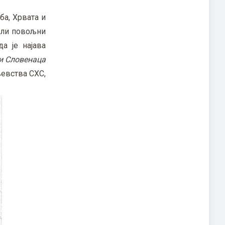
а, Хрвата и
екли повољни
а је најава
 и Словенаца
аљевства СХС,