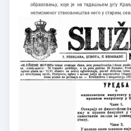
образовању, које је на тадашњем југу Кра
неписменог становништва него у старим, се