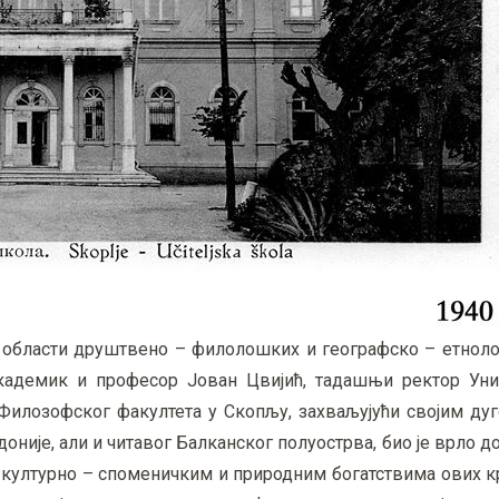
з области друштвено – филолошких и географско – етноло
кадемик и професор Јован Цвијић, тадашњи ректор Уни
илозофског факултета у Скопљу, захваљујући својим д
није, али и читавог Балканског полуострва, био је врло д
културно – споменичким и природним богатствима ових кр