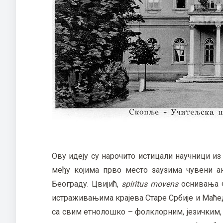
Ову идеју су нарочито истицали научници и
међу којима прво место заузима чувени а
Београду. Цвијић,
spiritus movens
оснивања Ф
истраживањима крајева Старе Србије и Маћедо
са свим етнолошко – фолклорним, језичким, 