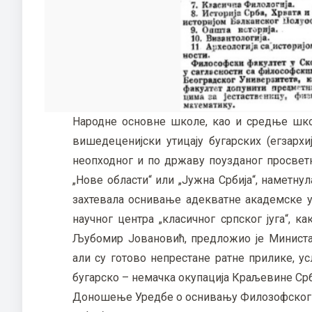
Народне основне школе, као и средње школ
вишедеценијски утицају бугарских (егзарх
неопходног и по државу поузданог просвет
„Нове области“ или „Јужна Србија“, наметну
захтевала оснивање адекватне академске у
научног центра „класичног српског југа“, 
Љубомир Јовановић, предложио је Министа
али су готово непрестане ратне прилике, ус
бугарско – немачка окупација Краљевине Ср
Доношење Уредбе о оснивању Филозофског 