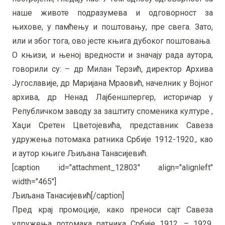
наше животе подразумева и одговорност за
њихове, у памћењу и поштовању, пре свега. Зато,
или и због тога, ово јесте књига дубоког поштовања.
О књизи, и њеној вредности и значају рада аутора,
говорили су: – др Милан Терзић, директор Архива
Југославије, др Маријана Мраовић, начелник у Војног
архива, др Ненад Лајбеншпергер, историчар у
Републичком заводу за заштиту споменика културе ,
Хаџи Сретен Цветојевића, представник Савеза
удружења потомака ратника Србије 1912-1920., као
и аутор књиге Љиљана Танасијевић.
[caption id="attachment_12803" align="alignleft"
width="465"]
Љиљана Танасијевић[/caption]
Пред крај промоције, како преноси сајт Савеза
удружења потомака ратника Србије 1912. – 1929.