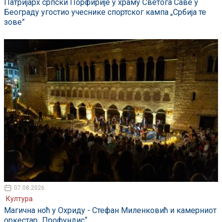
Патријарх српски Порфирије у храму Светога Саве у
Београду угостио учеснике спортског кампа „Србија те
зове”
07.08.2026
Култура
Магична ноћ у Охриду - Стефан Миленковић и камерниот
оркестар „Профундис“