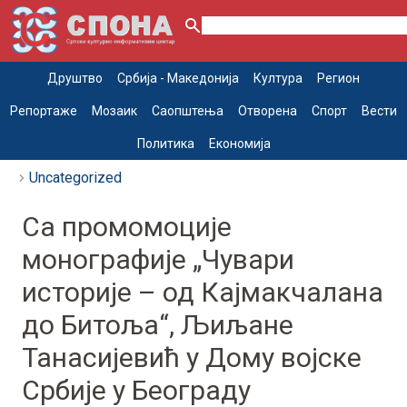
Друштво
Србија - Македонија
Култура
Регион
Репортаже
Мозаик
Саопштења
Отворена
Спорт
Вести
Политика
Економија
Uncategorized
Са промомоције
монографије „Чувари
историје – од Кајмакчалана
до Битоља“, Љиљане
Танасијевић у Дому војске
Србије у Београду