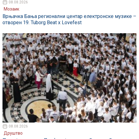
08.08.2026
Мозаик
Врњачка Бања регионални центар електронске музике –
отворен 19. Tuborg Beat x Lovefest
08.08.2026
Друштво