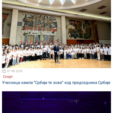
07.08.2026
Спорт
Учесници кампа "Србија те зове" код председника Србије