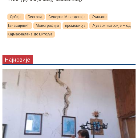
Србија
Београд
Северна Македонија
Љиљана
Танасијевић
Монографија
промоциоја
„Чувари историје – од
Кајмакчалана до Битоља
Најновије