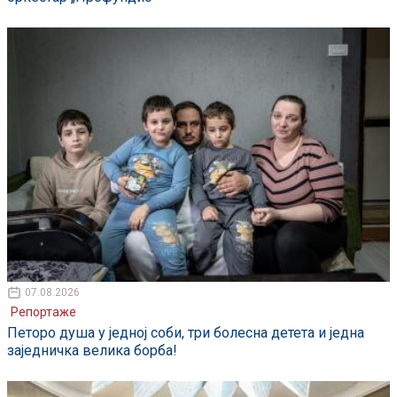
07.08.2026
Репортаже
Петоро душа у једној соби, три болесна детета и једна
заједничка велика борба!