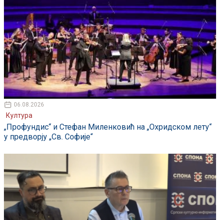
06.08.2026
Култура
„Профундис“ и Стефан Миленковић на „Охридском лету“
у предворју „Св. Софије“