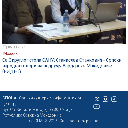
05.08.2026
Мозаик
Са Округлог стола САНУ: Станислав Станковић - Српски
народни говори на подручју Вардарске Македоније
(ВИДЕО)
СПОНА
- Српски културно-информативен
центар,
Бул Св. Кирил и Методиј бр.30, Скопје
Република Северна Македонија
СПОНА, © 2026, Сва права задржана.