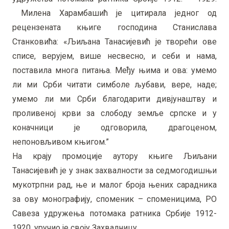
Милена Харамбашић је цитирала једног од
рецензената књиге господина Станислава
Станковића: «Љиљана Танасијевић је творећи ове
списе, верујем, више несвесно, и себи и нама,
поставила многа питања. Међу њима и ова: умемо
ли ми Срби читати симболе љубави, вере, наде;
умемо ли ми Срби благодарити дивјунаштву и
проливеној крви за слободу земље српске и у
коначници је одговорила, драгоценом,
непоновљивом књигом.”
На крају промоције аутору књиге Љиљани
Танасијевић је у знак захвалности за седмогодишњи
мукотрпни рад, ње и малог броја њених сарадника
за ову монографију, споменик – споменицима, РО
Савеза удружења потомака ратника Србије 1912-
1920. уручио је своју Захвалницу.