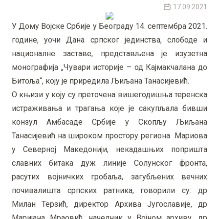
17.09.2021
У Дому Војске Србије у Београду 14. септембра 2021.
године, уочи Дана српског јединства, слободе и
националне заставе, представљена је изузетна
монографија „Чувари историје – од Кајмакчалана до
Битоља“, коју је приредила Љиљана Танасијевић.
О књизи у коју су преточена вишегодишња теренска
истраживања и трагања које је сакупљала бивши
конзул Амбасаде Србије у Скопљу Љиљана
Танасијевић на широком простору региона Мариова
у Северној Македонији, некадашњих попришта
славних битака дуж линије Солунског фронта,
расутих војничких гробаља, загубљених вечних
почивалишта српских ратника, говорили су: др
Милан Терзић, директор Архива Југославије, др
Маријана Мраовић, начелник у Војном архиву, др