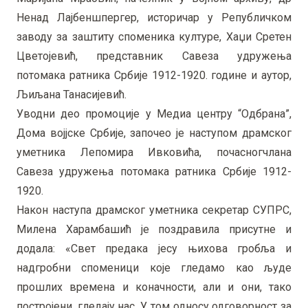
Ненад Лајбеншпергер, историчар у Републичком
заводу за заштиту споменика културе, Хаџи Сретен
Цветојевић, представник Савеза удружења
потомака ратника Србије 1912-1920. године и аутор,
Љиљана Танасијевић.
Уводни део промоције у Медиа центру “Одбрана”,
Дома војјске Србије, започео је наступом драмског
уметника Лепомира Ивковића, почасногчлана
Савеза удружења потомака ратника Србије 1912-
1920.
Након наступа драмског уметника секретар СУПРС,
Милена Харамбашић је поздравила присутне и
додала: «Свет предака јесу њихова гробља и
надгробни споменици које гледамо као људе
прошлих времена и коначности, али и они, тако
постројени, гледају нас. У том односу одговорност за