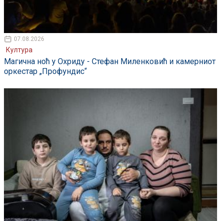
07.08.2026
Култура
Магична ноћ у Охриду - Стефан Миленковић и камерниот
оркестар „Профундис“