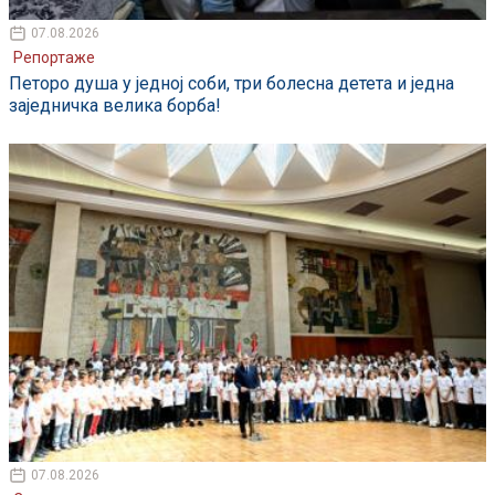
07.08.2026
Репортаже
Петоро душа у једној соби, три болесна детета и једна
заједничка велика борба!
07.08.2026