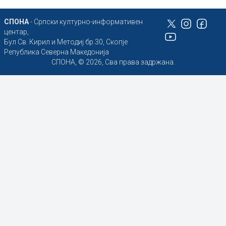
СПОНА
- Српски културно-информативен
центар,
Бул Св. Кирил и Методиј бр.30, Скопје
Република Северна Македонија
СПОНА, © 2026, Сва права задржана.