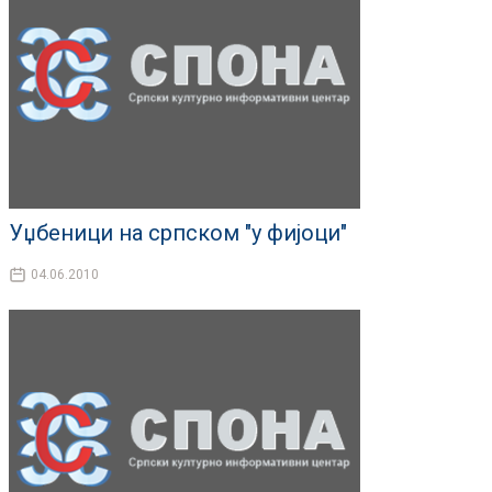
Уџбеници на српском "у фијоци"
04.06.2010