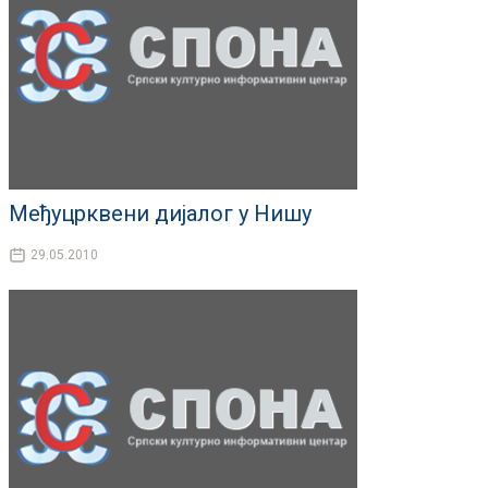
Међуцрквени дијалог у Нишу
29.05.2010