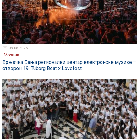
08.08.2026
Мозаик
Врњачка Бања регионални центар електронске музике –
отворен 19. Tuborg Beat x Lovefest