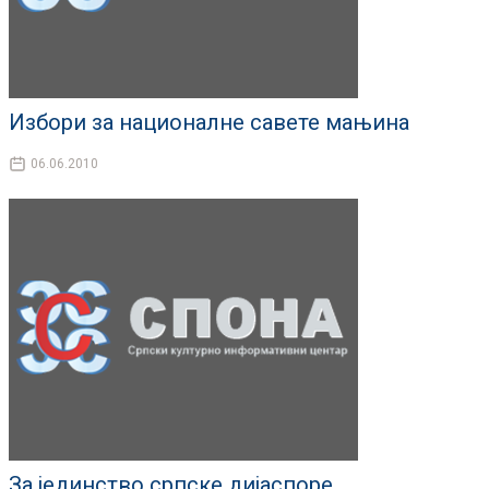
Избори за националне савете мањина
06.06.2010
За јединство српске дијаспоре