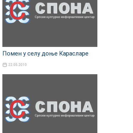
Помен у селу доње Карасларе
22.05.2010