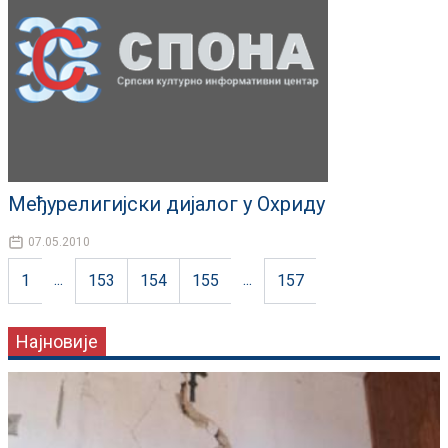
Meђурелигијски дијалог у Охриду
07.05.2010
...
...
1
153
154
155
157
Најновије