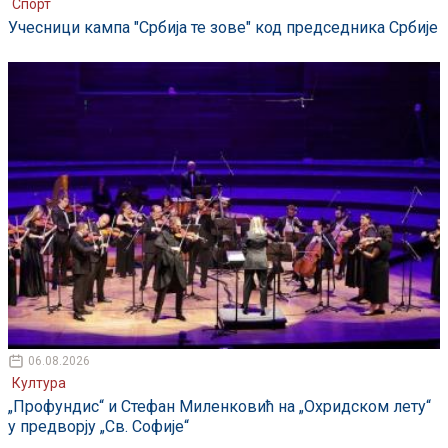
Спорт
Учесници кампа "Србија те зове" код председника Србије
06.08.2026
Култура
„Профундис“ и Стефан Миленковић на „Охридском лету“
у предворју „Св. Софије“