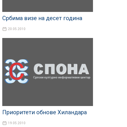
Србима визе на десет година
20.05.2010
Приоритети обнове Хиландара
19.05.2010