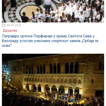
08.08.2026
Друштво
Патријарх српски Порфирије у храму Светога Саве у
Београду угостио учеснике спортског кампа „Србија те
зове”