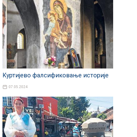
Куртијево фалсификовање историје
07.05.2024