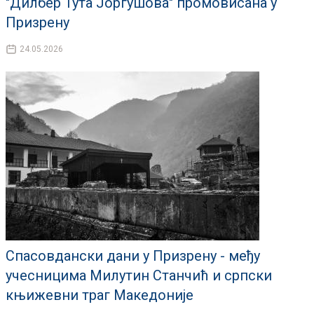
"Дилбер Тута Јоргушова" промовисана у
Призрену
24.05.2026
Спасовдански дани у Призрену - међу
учесницима Милутин Станчић и српски
књижевни траг Македоније