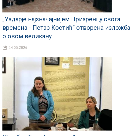
„Уздарје најзначајнијем Призренцу свога
времена - Петар Костић“ отворена изложба
о овом великану
24.05.2026