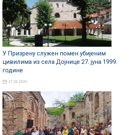
У Призрену служен помен убијеним
цивилима из села Дојнице 27. јуна 1999.
године
27.06.2026