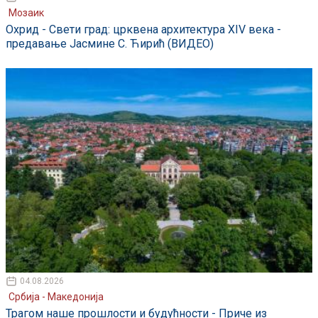
Мозаик
Охрид - Свети град: црквена архитектура XIV века -
предавање Јасмине С. Ћирић (ВИДЕО)
04.08.2026
Србија - Македонија
Трагом наше прошлости и будућности - Приче из