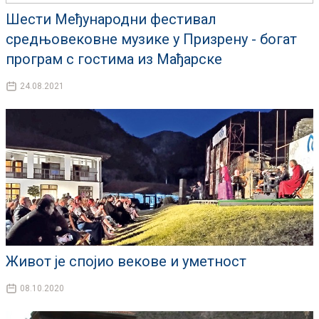
Шести Међународни фестивал
средњовековне музике у Призрену - богат
програм с гостима из Мађарске
24.08.2021
Живот је спојио векове и уметност
08.10.2020