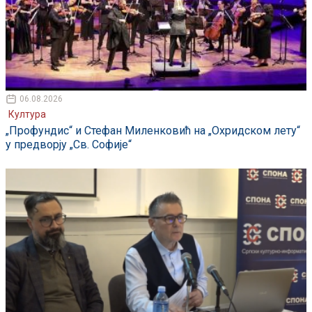
06.08.2026
Култура
„Профундис“ и Стефан Миленковић на „Охридском лету“
у предворју „Св. Софије“