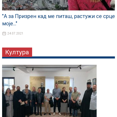
"А за Призрен кад ме питаш, растужи се срце
моје..."
24.07.2021
Култура