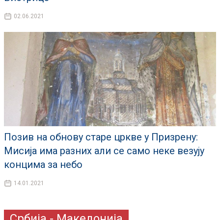
02.06.2021
Позив на обнову старе цркве у Призрену:
Мисија има разних али се само неке везују
концима за небо
14.01.2021
Србија - Македонија