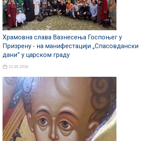
Храмовна слава Вазнесења Госпоњег у
Призрену - на манифестацији „Спасовдански
дани” у царском граду
22.05.2026