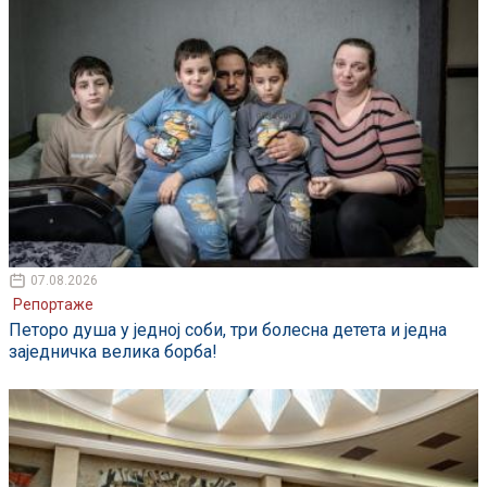
07.08.2026
Репортаже
Петоро душа у једној соби, три болесна детета и једна
заједничка велика борба!