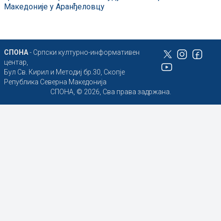
Македоније у Аранђеловцу
СПОНА
- Српски културно-информативен
центар,
Бул Св. Кирил и Методиј бр.30, Скопје
Република Северна Македонија
СПОНА, © 2026, Сва права задржана.