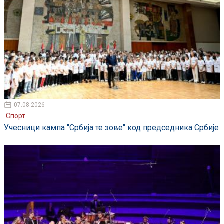
07.08.2026
Спорт
Учесници кампа "Србија те зове" код председника Србије