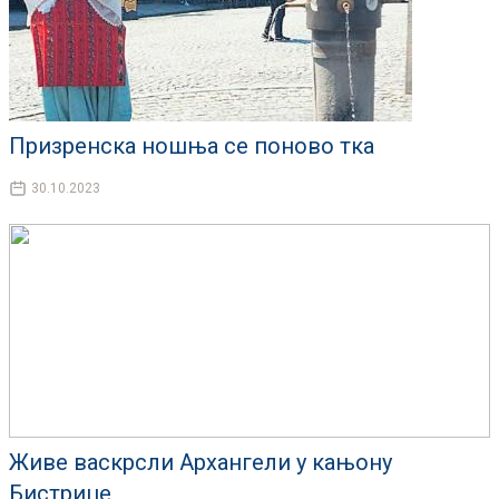
Призренска ношња се поново тка
30.10.2023
Живе васкрсли Архангели у кањону
Бистрице