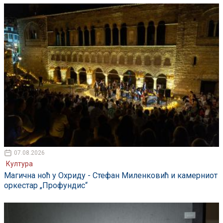
07.08.2026
Култура
Магична ноћ у Охриду - Стефан Миленковић и камерниот
оркестар „Профундис“