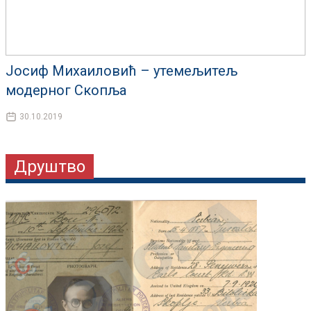
Јосиф Михаиловић – утемељитељ
модерног Скопља
30.10.2019
Друштво