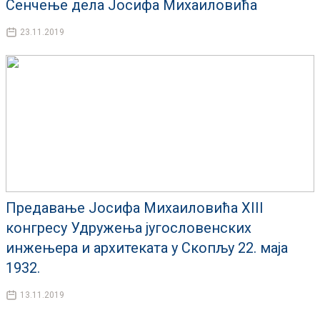
Сенчење дела Јосифа Михаиловића
23.11.2019
Предавање Јосифа Михаиловића XIII
конгресу Удружења југословенских
инжењера и архитеката у Скопљу 22. маја
1932.
13.11.2019