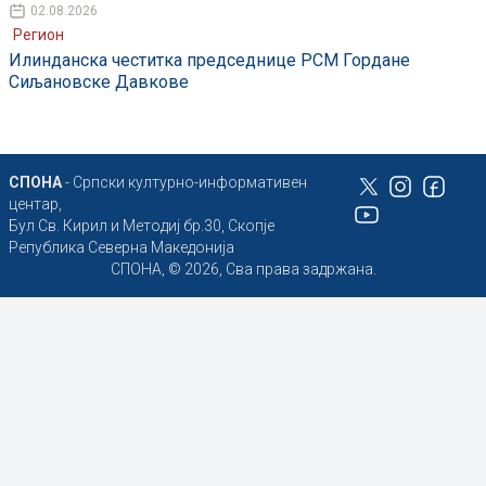
02.08.2026
Регион
Илинданска честитка председнице РСМ Гордане
Сиљановске Давкове
СПОНА
- Српски културно-информативен
центар,
Бул Св. Кирил и Методиј бр.30, Скопје
Република Северна Македонија
СПОНА, © 2026, Сва права задржана.