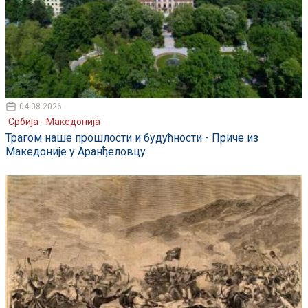
04.08.2026
Србија - Македонија
Трагом наше прошлости и будућности - Приче из
Македоније у Аранђеловцу