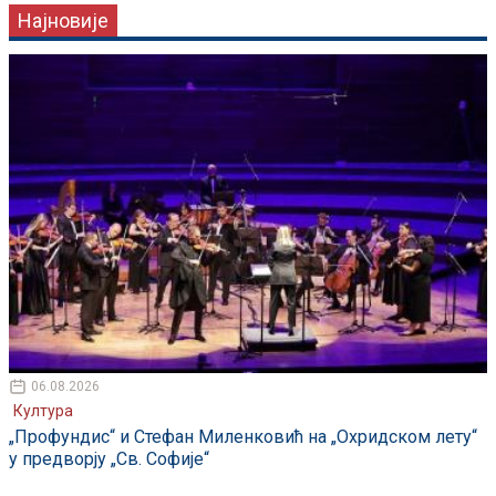
Најновије
06.08.2026
Култура
„Профундис“ и Стефан Миленковић на „Охридском лету“
у предворју „Св. Софије“