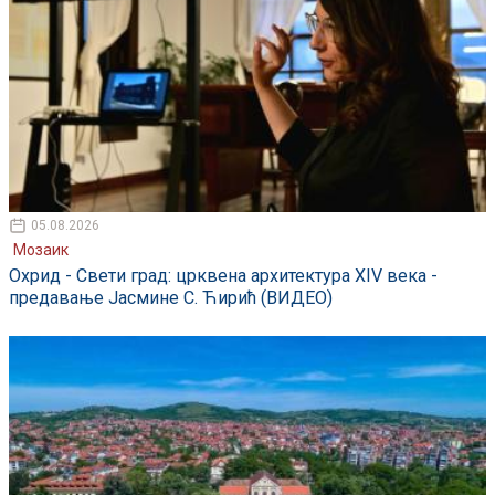
05.08.2026
Мозаик
Охрид - Свети град: црквена архитектура XIV века -
предавање Јасмине С. Ћирић (ВИДЕО)