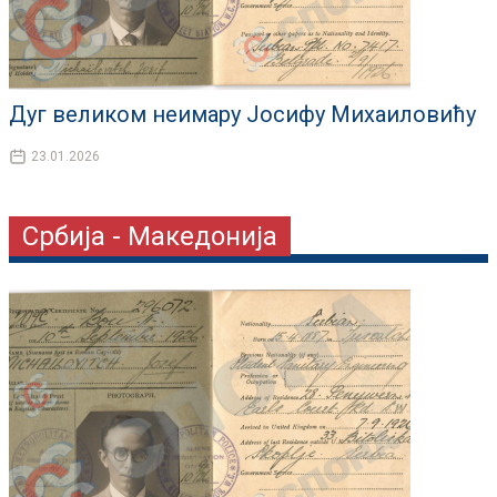
Дуг великом неимару Јосифу Михаиловићу
23.01.2026
Србија - Македонија