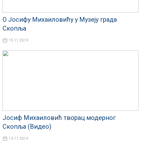
О Јосифу Михаиловићу у Музеју града
Скопља
15.11.2019
Јосиф Михаиловић творац модерног
Скопља (Видео)
13.11.2019