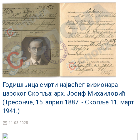
Годишњица смрти највећег визионара
царског Скопља: арх. Јосиф Михаиловић
(Тресонче, 15. април 1887. - Скопље 11. март
1941.)
11.03.2025