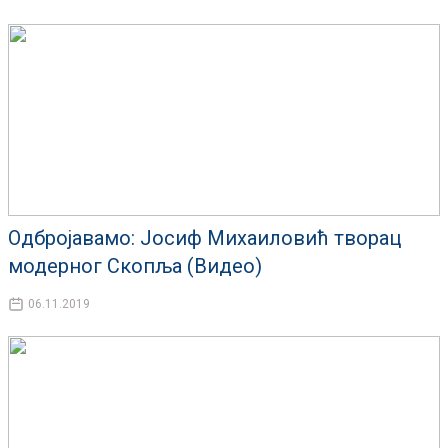
Одбројавамо: Јосиф Михаиловић творац
модерног Скопља (Видео)
06.11.2019