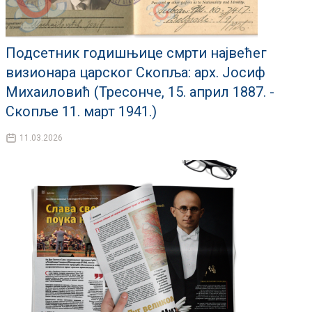
Подсетник годишњице смрти највећег
визионара царског Скопља: арх. Јосиф
Михаиловић (Тресонче, 15. април 1887. -
Скопље 11. март 1941.)
11.03.2026