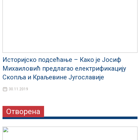
Историјско подсећање – Како је Јосиф
Михаиловић предлагао електрификацију
Скопља и Краљевине Jугославије
30.11.2019
Отворена