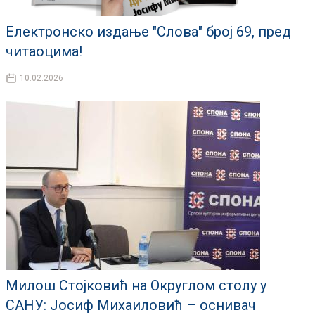
Електронско издање "Слова" број 69, пред
читаоцима!
10.02.2026
Милош Стојковић на Округлом столу у
САНУ: Јосиф Михаиловић – оснивач